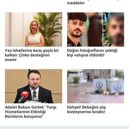
maddeler
Yaz ishallerine karşı güçlü bir
Düğün fotoğraflarını çektiği
kalkan: Çinko desteğinin
kişi vahşice öldürdü!
önemi
Adalet Bakanı Gürlek: "Yargı
Dehşet! Bebeğini çöp
Hizmetlerinin Etkinliği
konteynerine bıraktı!
Bürolarını kuruyoruz"