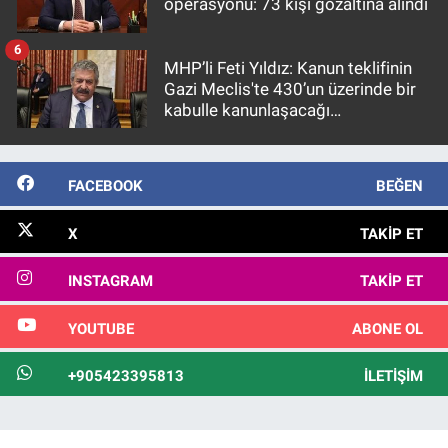
operasyonu: 73 kişi gözaltına alındı
6
MHP’li Feti Yıldız: Kanun teklifinin
Gazi Meclis'te 430’un üzerinde bir
kabulle kanunlaşacağı
görülmektedir
FACEBOOK
BEĞEN
X
TAKIP ET
INSTAGRAM
TAKIP ET
YOUTUBE
ABONE OL
+905423395813
İLETIŞIM