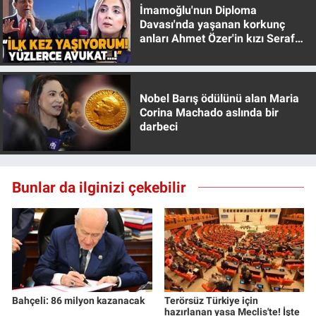
İmamoğlu'nun Diploma
Yerel Yaşam
Davası'nda yaşanan korkunç
anları Ahmet Özer'in kızı Seraf
Canlı Yayın
Özer anlattı!
Nobel Barış ödülünü alan Maria
Corina Machado aslında bir
darbeci
Bunlar da ilginizi çekebilir
Bahçeli: 86 milyon kazanacak
Terörsüz Türkiye için
hazırlanan yasa Meclis'te! İşte