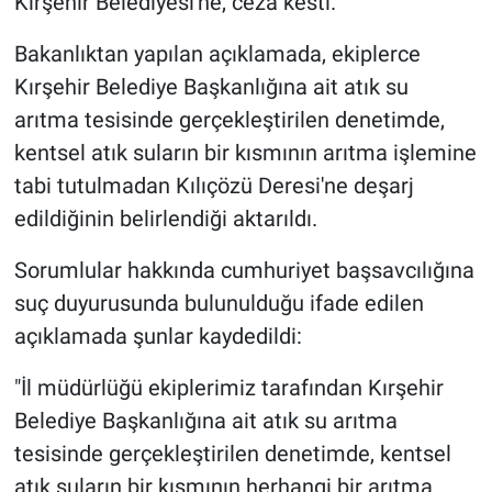
Kırşehir Belediyesi'ne, ceza kesti.
Gündem Özel
Bakanlıktan yapılan açıklamada, ekiplerce
Kırşehir Belediye Başkanlığına ait atık su
Günün görüntüsü
arıtma tesisinde gerçekleştirilen denetimde,
kentsel atık suların bir kısmının arıtma işlemine
Haber
tabi tutulmadan Kılıçözü Deresi'ne deşarj
edildiğinin belirlendiği aktarıldı.
İlan
Sorumlular hakkında cumhuriyet başsavcılığına
Kimdir
suç duyurusunda bulunulduğu ifade edilen
Koronavirüs
açıklamada şunlar kaydedildi:
"İl müdürlüğü ekiplerimiz tarafından Kırşehir
Kültür Sanat
Belediye Başkanlığına ait atık su arıtma
Ne demişti
tesisinde gerçekleştirilen denetimde, kentsel
atık suların bir kısmının herhangi bir arıtma