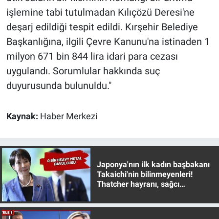
Nedir
işlemine tabi tutulmadan Kılıçözü Deresi'ne
deşarj edildiği tespit edildi. Kırşehir Belediye
Popüler
Başkanlığına, ilgili Çevre Kanunu'na istinaden 1
Programlar
milyon 671 bin 844 lira idari para cezası
uygulandı. Sorumlular hakkında suç
Sağlık
duyurusunda bulunuldu."
Spor
Kaynak:
Haber Merkezi
Teknoloji
Türkiye'nin Geleceği
Japonya'nın ilk kadın başbakanı
Takaichi'nin bilinmeyenleri!
Türkiye'nin Gündemi
Thatcher hayranı, sağcı
muhafazakar
Yerel Gündem