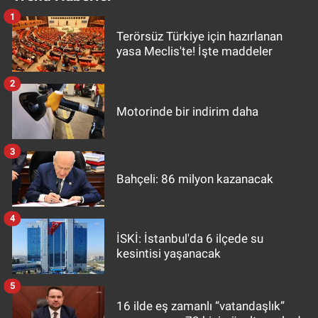
1
Terörsüz Türkiye için hazırlanan
yasa Meclis'te! İşte maddeler
2
Motorinde bir indirim daha
3
Bahçeli: 86 milyon kazanacak
4
İSKİ: İstanbul'da 6 ilçede su
kesintisi yaşanacak
5
16 ilde eş zamanlı “vatandaşlık”