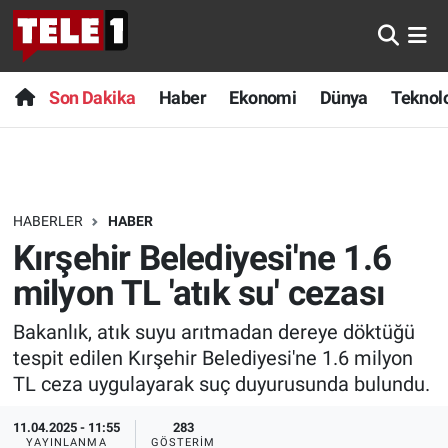
Anında Manşet
Son Dakika
Nöbetçi Eczaneler
Son Dakika
Haber
Ekonomi
Dünya
Teknolo
Başka Sohbetler
Haber
Hava Durumu
Belgesel
Ekonomi
Namaz Vakitleri
HABERLER
HABER
Bilim turu
Dünya
Trafik Durumu
Kırşehir Belediyesi'ne 1.6
Bilim ve Teknoloji Evreni
Teknoloji
Süper Lig Puan Durumu ve Fikstür
milyon TL 'atık su' cezası
Bakanlık, atık suyu arıtmadan dereye döktüğü
Doğa Konuşuyor
Sağlık
Tüm Manşetler
tespit edilen Kırşehir Belediyesi'ne 1.6 milyon
Dünya
Spor
Son Dakika Haberleri
TL ceza uygulayarak suç duyurusunda bulundu.
11.04.2025 - 11:55
283
Ege Saati
Yayın Akışı
Haber Arşivi
YAYINLANMA
GÖSTERIM