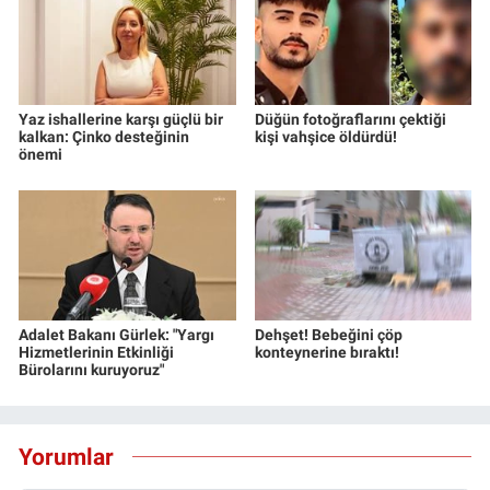
Yaz ishallerine karşı güçlü bir
Düğün fotoğraflarını çektiği
kalkan: Çinko desteğinin
kişi vahşice öldürdü!
önemi
Adalet Bakanı Gürlek: "Yargı
Dehşet! Bebeğini çöp
Hizmetlerinin Etkinliği
konteynerine bıraktı!
Bürolarını kuruyoruz"
Yorumlar