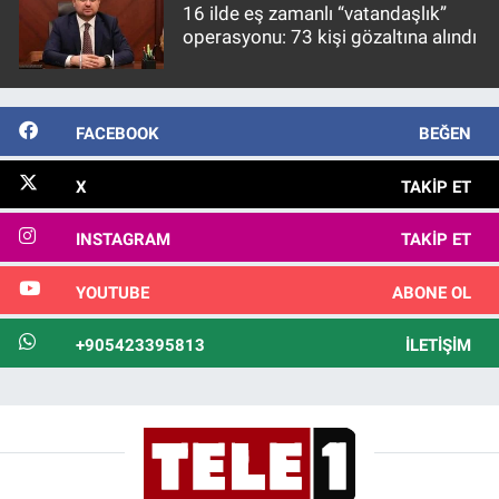
16 ilde eş zamanlı “vatandaşlık”
operasyonu: 73 kişi gözaltına alındı
FACEBOOK
BEĞEN
X
TAKIP ET
INSTAGRAM
TAKIP ET
YOUTUBE
ABONE OL
+905423395813
İLETIŞIM