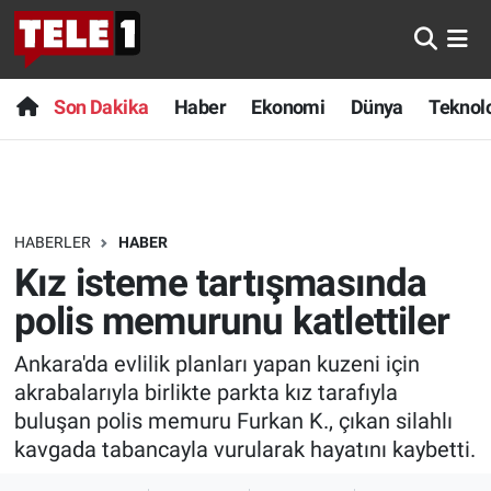
Anında Manşet
Son Dakika
Nöbetçi Eczaneler
Son Dakika
Haber
Ekonomi
Dünya
Teknolo
Başka Sohbetler
Haber
Hava Durumu
Belgesel
Ekonomi
Namaz Vakitleri
HABERLER
HABER
Bilim turu
Dünya
Trafik Durumu
Kız isteme tartışmasında
Bilim ve Teknoloji Evreni
Teknoloji
Süper Lig Puan Durumu ve Fikstür
polis memurunu katlettiler
Ankara'da evlilik planları yapan kuzeni için
Doğa Konuşuyor
Sağlık
Tüm Manşetler
akrabalarıyla birlikte parkta kız tarafıyla
Dünya
Spor
Son Dakika Haberleri
buluşan polis memuru Furkan K., çıkan silahlı
kavgada tabancayla vurularak hayatını kaybetti.
Ege Saati
Yayın Akışı
Haber Arşivi