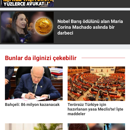
Özer anlattı!
Yerel Yaşam
Canlı Yayın
Nobel Barış ödülünü alan Maria
Corina Machado aslında bir
darbeci
Bunlar da ilginizi çekebilir
Bahçeli: 86 milyon kazanacak
Terörsüz Türkiye için
hazırlanan yasa Meclis'te! İşte
maddeler