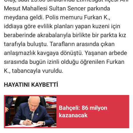
Mesut Mahallesi Sultan Sencer parkında
Gündem Özel
meydana geldi. Polis memuru Furkan K.,
iddiaya göre evlilik planları yapan kuzeni için
Günün görüntüsü
beraberinde akrabalarıyla birlikte bir parkta kız
tarafıyla buluştu. Tarafların arasında çıkan
Haber
anlaşmazlık kavgaya dönüştü. Yaşanan arbede
İlan
sırasında bugün izinli olduğu öğrenilen Furkan
K., tabancayla vuruldu.
Kimdir
HAYATINI KAYBETTİ
Koronavirüs
Kültür Sanat
Bahçeli: 86 milyon
kazanacak
Ne demişti