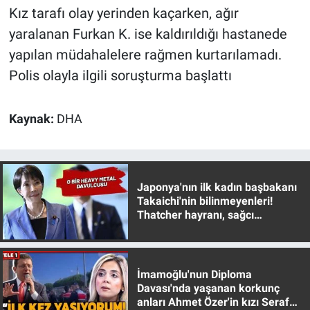
Nedir
Kız tarafı olay yerinden kaçarken, ağır
yaralanan Furkan K. ise kaldırıldığı hastanede
Popüler
yapılan müdahalelere rağmen kurtarılamadı.
Polis olayla ilgili soruşturma başlattı
Programlar
Sağlık
Kaynak:
DHA
Spor
Teknoloji
Japonya'nın ilk kadın başbakanı
Takaichi'nin bilinmeyenleri!
Thatcher hayranı, sağcı
Türkiye'nin Geleceği
muhafazakar
Türkiye'nin Gündemi
İmamoğlu'nun Diploma
Yerel Gündem
Davası'nda yaşanan korkunç
anları Ahmet Özer'in kızı Seraf