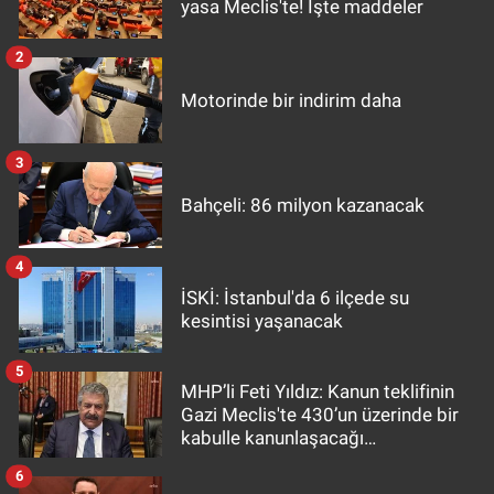
yasa Meclis'te! İşte maddeler
2
Motorinde bir indirim daha
3
Bahçeli: 86 milyon kazanacak
4
İSKİ: İstanbul'da 6 ilçede su
kesintisi yaşanacak
5
MHP’li Feti Yıldız: Kanun teklifinin
Gazi Meclis'te 430’un üzerinde bir
kabulle kanunlaşacağı
görülmektedir
6