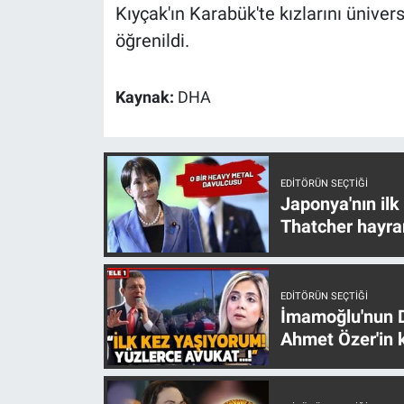
Kıyçak'ın Karabük'te kızlarını ünivers
Yerel Yaşam
öğrenildi.
Canlı Yayın
Kaynak:
DHA
EDITÖRÜN SEÇTIĞI
Japonya'nın ilk
Thatcher hayra
EDITÖRÜN SEÇTIĞI
İmamoğlu'nun D
Ahmet Özer'in k