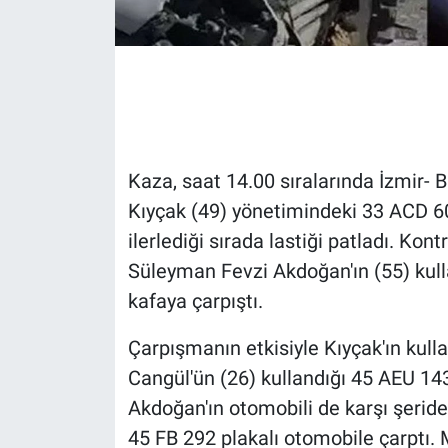
Gündem Özel
Günün görüntüsü
Haber
Kaza, saat 14.00 sıralarında İzmir- 
İlan
Kıyçak (49) yönetimindeki 33 ACD 60
ilerlediği sırada lastiği patladı. Kon
Kimdir
Süleyman Fevzi Akdoğan'ın (55) kull
kafaya çarpıştı.
Koronavirüs
Çarpışmanın etkisiyle Kıyçak'ın kull
Kültür Sanat
Cangül'ün (26) kullandığı 45 AEU 143
Ne demişti
Akdoğan'ın otomobili de karşı şeride
45 FB 292 plakalı otomobile çarptı.