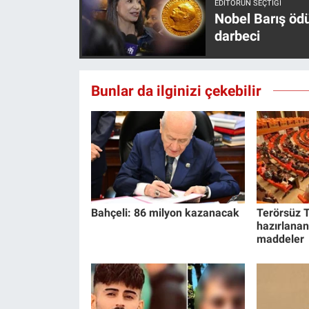
EDITÖRÜN SEÇTIĞI
Nobel Barış öd
darbeci
Bunlar da ilginizi çekebilir
Bahçeli: 86 milyon kazanacak
Terörsüz T
hazırlanan
maddeler