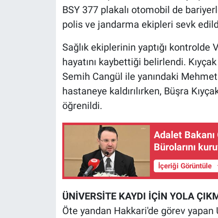
Nedir
BSY 377 plakalı otomobil de bariyerle
polis ve jandarma ekipleri sevk edild
Popüler
Sağlık ekiplerinin yaptığı kontrolde 
Programlar
hayatını kaybettiği belirlendi. Kıyçak
Semih Cangül ile yanındaki Mehmet 
Sağlık
hastaneye kaldırılırken, Büşra Kıyça
Spor
öğrenildi.
Teknoloji
Adalet Bakanı G
Bürolarını kur
Türkiye'nin Geleceği
İçeriği Görüntüle
Türkiye'nin Gündemi
ÜNİVERSİTE KAYDI İÇİN YOLA ÇIK
Yerel Gündem
Öte yandan Hakkari'de görev yapan