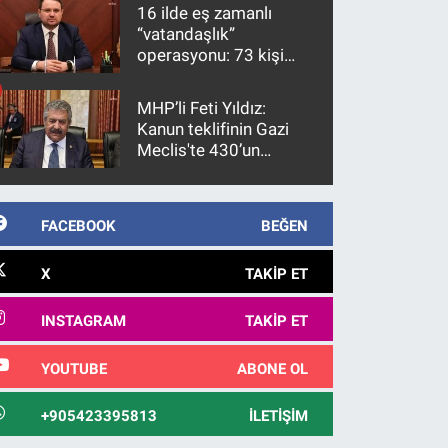
16 ilde eş zamanlı
“vatandaşlık”
operasyonu: 73 kişi
gözaltına alındı
MHP’li Feti Yıldız:
Kanun teklifinin Gazi
Meclis'te 430’un
üzerinde bir kabulle
kanunlaşacağı
görülmektedir
FACEBOOK
BEĞEN
X
TAKIP ET
INSTAGRAM
TAKIP ET
YOUTUBE
ABONE OL
+905423395813
İLETIŞIM