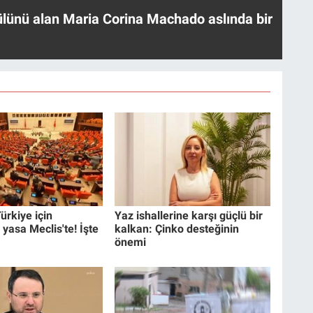
ülünü alan Maria Corina Machado aslında bir
ürkiye için
Yaz ishallerine karşı güçlü bir
 yasa Meclis'te! İşte
kalkan: Çinko desteğinin
önemi