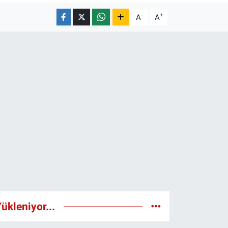
-
+
A
A
ükleniyor...