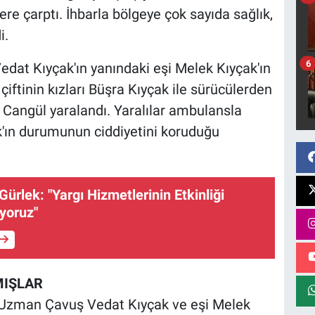
re çarptı. İhbarla bölgeye çok sayıda sağlık,
i.
6
Vedat Kıyçak'ın yanındaki eşi Melek Kıyçak'ın
 çiftinin kızları Büşra Kıyçak ile sürücülerden
Cangül yaralandı. Yaralılar ambulansla
k'ın durumunun ciddiyetini koruduğu
ürlek: "Yargı Hizmetlerinin Etkinliği
uyoruz"
MIŞLAR
 Uzman Çavuş Vedat Kıyçak ve eşi Melek