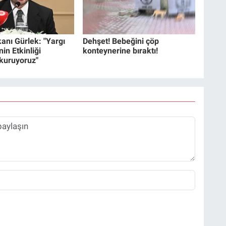
anı Gürlek: "Yargı
Dehşet! Bebeğini çöp
in Etkinliği
konteynerine bıraktı!
 kuruyoruz"