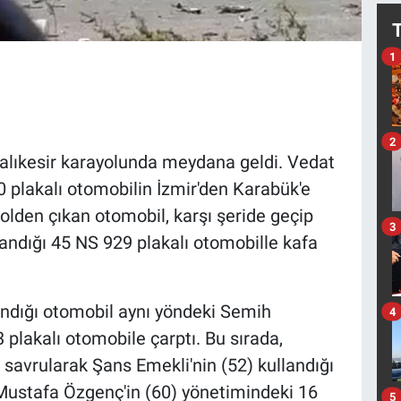
1
2
Balıkesir karayolunda meydana geldi. Vedat
 plakalı otomobilin İzmir'den Karabük'e
trolden çıkan otomobil, karşı şeride geçip
3
andığı 45 NS 929 plakalı otomobille kafa
andığı otomobil aynı yöndeki Semih
4
 plakalı otomobile çarptı. Bu sırada,
 savrularak Şans Emekli'nin (52) kullandığı
 Mustafa Özgenç'in (60) yönetimindeki 16
5