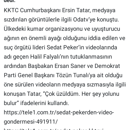
dedi.
KKTC Cumhurbaşkanı Ersin Tatar, medyaya
Gündem Özel
sızdırılan görüntülerle ilgili Odatv’ye konuştu.
Ülkedeki kumar organizasyonu ve uyuşturucu
Günün görüntüsü
ağının en önemli ayağı olduğunu iddia edilen ve
Haber
suç örgütü lideri Sedat Peker’in videolarında
adı geçen Halil Falyalı’nın tutuklanmasının
İlan
ardından Başbakan Ersan Saner ve Demokrat
Kimdir
Parti Genel Başkanı Tözün Tunalı'ya ait olduğu
öne sürülen videoların medyaya sızmasıyla ilgili
Koronavirüs
konuşan Tatar, “Çok üzüldüm. Her şey yolunu
Kültür Sanat
bulur” ifadelerini kullandı.
https://tele1.com.tr/sedat-pekerden-video-
Ne demişti
gondermesi-491911/