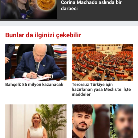
Corina Machado aslında bir
Yerel Yaşam
darbeci
Canlı Yayın
Bunlar da ilginizi çekebilir
Bahçeli: 86 milyon kazanacak
Terörsüz Türkiye için
hazırlanan yasa Meclis'te! İşte
maddeler