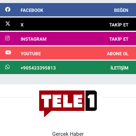
FACEBOOK
BEĞEN
X
TAKIP ET
INSTAGRAM
TAKIP ET
YOUTUBE
ABONE OL
+905423395813
İLETIŞIM
Gerçek Haber