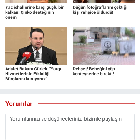
Yaz ishallerine karşı güçlü bir
Düğün fotoğraflarını çektiği
kalkan: Çinko desteğinin
kişi vahşice öldürdü!
önemi
Adalet Bakanı Gürlek: "Yargı
Dehşet! Bebeğini çöp
Hizmetlerinin Etkinliği
konteynerine bıraktı!
Bürolarını kuruyoruz"
Yorumlar