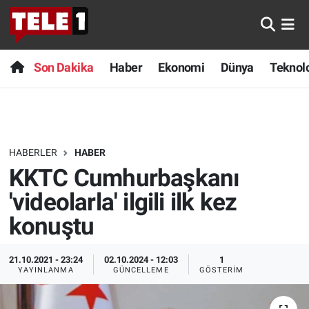
Anında Manşet
Son Dakika
Nöbetçi Eczaneler
Son Dakika
Haber
Ekonomi
Dünya
Teknolo
Başka Sohbetler
Haber
Hava Durumu
Belgesel
Ekonomi
Namaz Vakitleri
HABERLER
HABER
Bilim turu
Dünya
Trafik Durumu
KKTC Cumhurbaşkanı
Bilim ve Teknoloji Evreni
Teknoloji
Süper Lig Puan Durumu ve Fikstür
'videolarla' ilgili ilk kez
konuştu
Doğa Konuşuyor
Sağlık
Tüm Manşetler
21.10.2021 - 23:24
02.10.2024 - 12:03
1
Dünya
Spor
Son Dakika Haberleri
YAYINLANMA
GÜNCELLEME
GÖSTERIM
Ege Saati
Yayın Akışı
Haber Arşivi