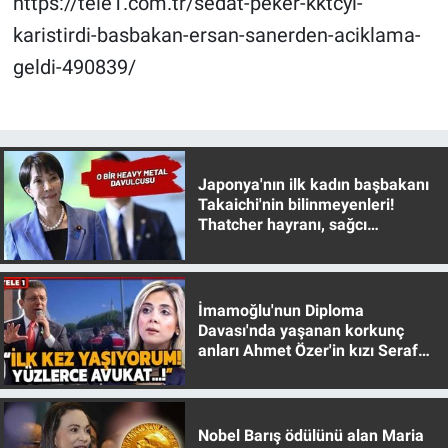
https://tele1.com.tr/sedat-peker-kktcyi-
Nedir
karistirdi-basbakan-ersan-sanerden-aciklama-
Popüler
geldi-490839/
Programlar
Sağlık
Japonya'nın ilk kadın başbakanı
Takaichi'nin bilinmeyenleri!
Spor
Thatcher hayranı, sağcı
muhafazakar
Teknoloji
İmamoğlu'nun Diploma
Türkiye'nin Geleceği
Davası'nda yaşanan korkunç
anları Ahmet Özer'in kızı Seraf
Türkiye'nin Gündemi
Özer anlattı!
Yerel Gündem
Nobel Barış ödülünü alan Maria