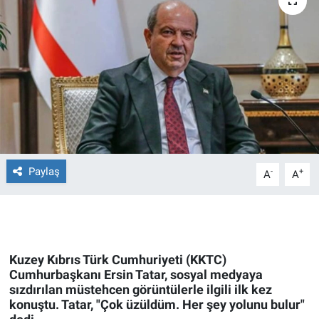
Ege'den Esintiler
İletişim
Eğitim
Eğlence
Ekonomi
Forum
Paylaş
-
+
A
A
Gerçeğin İzinde
Gün Başlıyor
Kuzey Kıbrıs Türk Cumhuriyeti (KKTC)
Cumhurbaşkanı Ersin Tatar, sosyal medyaya
Gün Bitiyor
sızdırılan müstehcen görüntülerle ilgili ilk kez
konuştu. Tatar, "Çok üzüldüm. Her şey yolunu bulur"
Gün Ortası