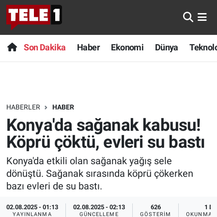
Anında Manşet
Son Dakika
Nöbetçi Eczaneler
Son Dakika
Haber
Ekonomi
Dünya
Teknolo
Başka Sohbetler
Haber
Hava Durumu
Belgesel
Ekonomi
Namaz Vakitleri
HABERLER
HABER
Bilim turu
Dünya
Trafik Durumu
Konya'da sağanak kabusu!
Bilim ve Teknoloji Evreni
Teknoloji
Süper Lig Puan Durumu ve Fikstür
Köprü çöktü, evleri su bastı
Konya'da etkili olan sağanak yağış sele
Doğa Konuşuyor
Sağlık
Tüm Manşetler
dönüştü. Sağanak sırasında köprü çökerken
Dünya
Spor
Son Dakika Haberleri
bazı evleri de su bastı.
02.08.2025 - 01:13
02.08.2025 - 02:13
626
1 DK
Ege Saati
Yayın Akışı
Haber Arşivi
YAYINLANMA
GÜNCELLEME
GÖSTERIM
OKUNMA S