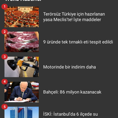
1
Terörsüz Türkiye için hazırlanan
yasa Meclis'te! İşte maddeler
2
9 üründe tek tırnaklı eti tespit edildi
3
Motorinde bir indirim daha
4
Bahçeli: 86 milyon kazanacak
5
İSKİ: İstanbul'da 6 ilçede su