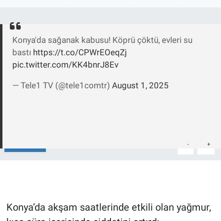
Ege'den Esintiler
İletişim
Konya'da sağanak kabusu! Köprü çöktü, evleri su
Eğitim
bastı
https://t.co/CPWrEOeqZj
pic.twitter.com/KK4bnrJ8Ev
Eğlence
— Tele1 TV (@tele1comtr)
August 1, 2025
Ekonomi
Forum
Gerçeğin İzinde
Paylaş
-
+
A
A
Gün Başlıyor
Gün Bitiyor
Konya’da akşam saatlerinde etkili olan yağmur,
Gün Ortası