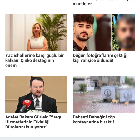
maddeler
Yaz ishallerine karşı güçlü bir
Düğün fotoğraflarını çektiği
kalkan: Çinko desteğinin
kişi vahşice öldürdü!
önemi
Adalet Bakanı Gürlek: "Yargı
Dehşet! Bebeğini çöp
Hizmetlerinin Etkinliği
konteynerine bıraktı!
Bürolarını kuruyoruz"