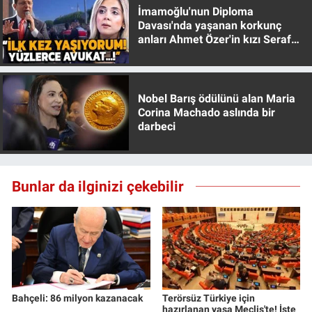
İmamoğlu'nun Diploma
Yerel Yaşam
Davası'nda yaşanan korkunç
anları Ahmet Özer'in kızı Seraf
Canlı Yayın
Özer anlattı!
Nobel Barış ödülünü alan Maria
Corina Machado aslında bir
darbeci
Bunlar da ilginizi çekebilir
Bahçeli: 86 milyon kazanacak
Terörsüz Türkiye için
hazırlanan yasa Meclis'te! İşte