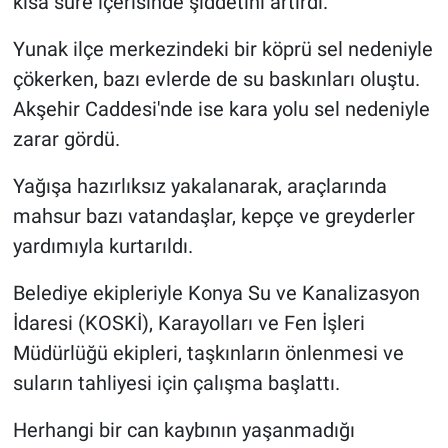
kısa süre içerisinde şiddetini artırdı.
Gündem Özel
Yunak ilçe merkezindeki bir köprü sel nedeniyle
çökerken, bazı evlerde de su baskınları oluştu.
Günün görüntüsü
Akşehir Caddesi'nde ise kara yolu sel nedeniyle
zarar gördü.
Haber
Yağışa hazırlıksız yakalanarak, araçlarında
İlan
mahsur bazı vatandaşlar, kepçe ve greyderler
yardımıyla kurtarıldı.
Kimdir
Belediye ekipleriyle Konya Su ve Kanalizasyon
Koronavirüs
İdaresi (KOSKİ), Karayolları ve Fen İşleri
Müdürlüğü ekipleri, taşkınların önlenmesi ve
Kültür Sanat
suların tahliyesi için çalışma başlattı.
Ne demişti
Herhangi bir can kaybının yaşanmadığı