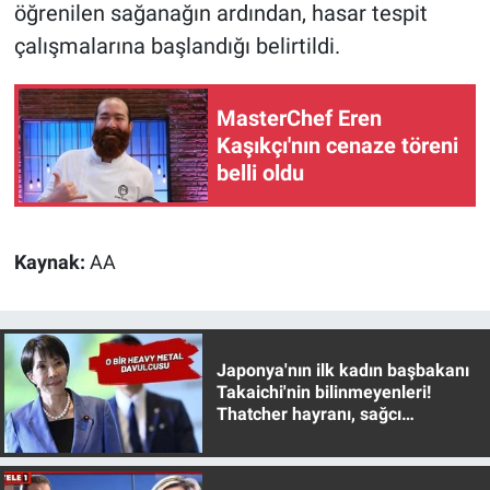
Nedir
öğrenilen sağanağın ardından, hasar tespit
çalışmalarına başlandığı belirtildi.
Popüler
MasterChef Eren
Programlar
Kaşıkçı'nın cenaze töreni
belli oldu
Sağlık
Spor
Kaynak:
AA
Teknoloji
Türkiye'nin Geleceği
Japonya'nın ilk kadın başbakanı
Takaichi'nin bilinmeyenleri!
Türkiye'nin Gündemi
Thatcher hayranı, sağcı
muhafazakar
Yerel Gündem