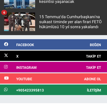
kesintisi yaşanacak
6
15 Temmuz'da Cumhurbaşkanı'na
suikast timinde yer alan firari FETÖ
hükümlüsü 10 yıl sonra yakalandı
FACEBOOK
BEĞEN
X
TAKIP ET
INSTAGRAM
TAKIP ET
YOUTUBE
ABONE OL
+905423395813
İLETIŞIM