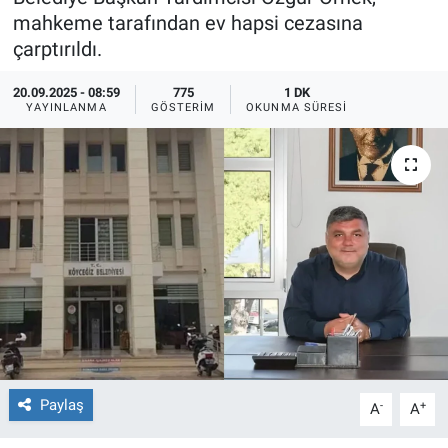
mahkeme tarafından ev hapsi cezasına
Ege'den Esintiler
İletişim
çarptırıldı.
Eğitim
20.09.2025 - 08:59
775
1 DK
YAYINLANMA
GÖSTERIM
OKUNMA SÜRESI
Eğlence
Ekonomi
Forum
Gerçeğin İzinde
Gün Başlıyor
Gün Bitiyor
Paylaş
-
+
A
A
Gün Ortası