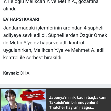
Y. ile oğlu Melikcan Y. ve Metin A., gözaltına
Yerel Yaşam
alındı.
Canlı Yayın
EV HAPSİ KARARI
Jandarmadaki işlemlerinin ardından 4 şüpheli
adliyeye sevk edildi. Şüphelilerden Özgür Örnek
ile Metin Y.'ye ev hapsi ve adli kontrol
uygulanırken, Melikcan Y.'ye ve Mehmet A. adli
kontrol ile serbest bırakıldı.
Kaynak:
DHA
Japonya'nın ilk kadın başbakanı
Takaichi'nin bilinmeyenleri!
Thatcher hayranı, sağcı