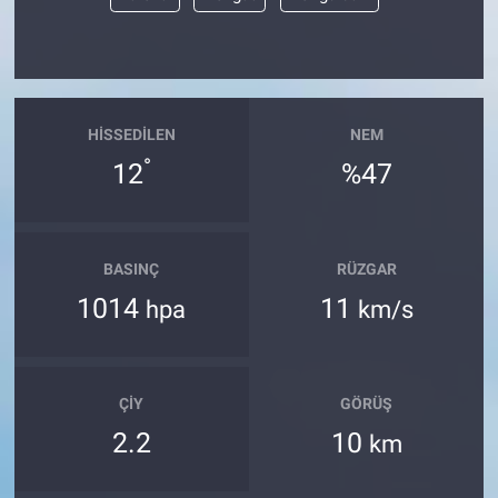
Yerel Yaşam
Canlı Yayın
HISSEDILEN
NEM
°
12
%47
BASINÇ
RÜZGAR
1014
11
hpa
km/s
ÇIY
GÖRÜŞ
2.2
10
km