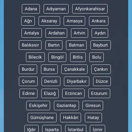
Adana
Adıyaman
Afyonkarahisar
Gündem Özel
Ağrı
Aksaray
Amasya
Ankara
Günün görüntüsü
Antalya
Ardahan
Artvin
Aydın
Haber
Balıkesir
Bartın
Batman
Bayburt
Bilecik
Bingöl
Bitlis
Bolu
İlan
Burdur
Bursa
Çanakkale
Çankırı
Kimdir
Çorum
Denizli
Diyarbakır
Düzce
Koronavirüs
Edirne
Elazığ
Erzincan
Erzurum
Kültür Sanat
Eskişehir
Gaziantep
Giresun
Gümüşhane
Hakkâri
Hatay
Ne demişti
Iğdır
Isparta
İstanbul
İzmir