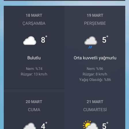
18 MART
19 MART
ÇARŞAMBA
PERŞEMBE
°
°
8
5
Bulutlu
Orta kuvvetli yağmurlu
Nem: %74
Nem: %96
Rüzgar: 13 km/h
Rüzgar: 8 km/h
Yağış Olasılığı: %86
20 MART
21 MART
CUMA
CUMARTESI
°
°
4
5