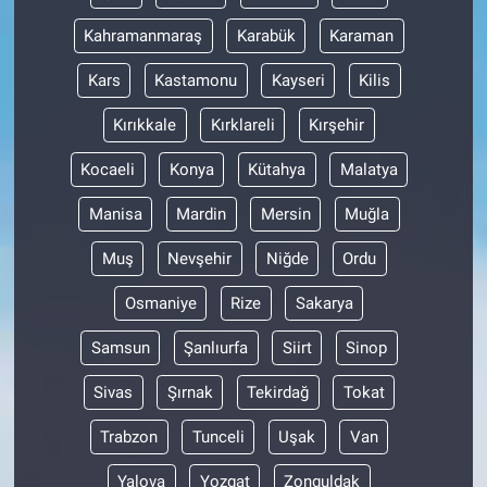
Nedir
Kahramanmaraş
Karabük
Karaman
Popüler
Kars
Kastamonu
Kayseri
Kilis
Programlar
Kırıkkale
Kırklareli
Kırşehir
Kocaeli
Konya
Kütahya
Malatya
Sağlık
Manisa
Mardin
Mersin
Muğla
Spor
Muş
Nevşehir
Niğde
Ordu
Teknoloji
Osmaniye
Rize
Sakarya
Türkiye'nin Geleceği
Samsun
Şanlıurfa
Siirt
Sinop
Sivas
Şırnak
Tekirdağ
Tokat
Türkiye'nin Gündemi
Trabzon
Tunceli
Uşak
Van
Yerel Gündem
Yalova
Yozgat
Zonguldak