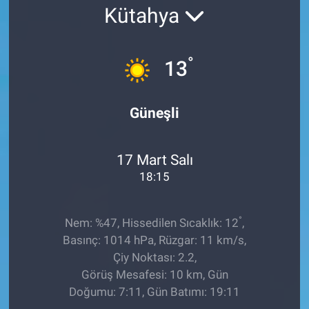
Kütahya
Ege'den Esintiler
İletişim
Eğitim
°
13
Eğlence
Güneşli
Ekonomi
17 Mart Salı
Forum
18:15
Gerçeğin İzinde
°
Nem: %47, Hissedilen Sıcaklık: 12
,
Gün Başlıyor
Basınç: 1014 hPa, Rüzgar: 11 km/s,
Çiy Noktası: 2.2,
Gün Bitiyor
Görüş Mesafesi: 10 km, Gün
Doğumu: 7:11, Gün Batımı: 19:11
Gün Ortası