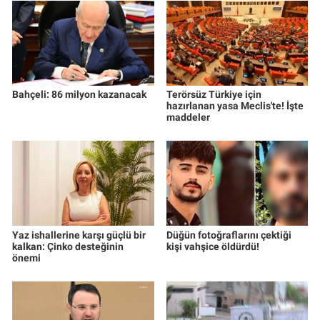
Bahçeli: 86 milyon kazanacak
Terörsüz Türkiye için
hazırlanan yasa Meclis'te! İşte
maddeler
Yaz ishallerine karşı güçlü bir
Düğün fotoğraflarını çektiği
kalkan: Çinko desteğinin
kişi vahşice öldürdü!
önemi