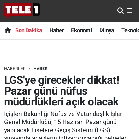
Anında Manşet
Son Dakika
Nöbetçi Eczaneler
Son Dakika
Haber
Ekonomi
Dünya
Teknolo
Başka Sohbetler
Haber
Hava Durumu
Belgesel
Ekonomi
Namaz Vakitleri
HABERLER
HABER
Bilim turu
Dünya
Trafik Durumu
LGS'ye girecekler dikkat!
Bilim ve Teknoloji Evreni
Teknoloji
Süper Lig Puan Durumu ve Fikstür
Pazar günü nüfus
müdürlükleri açık olacak
Doğa Konuşuyor
Sağlık
Tüm Manşetler
İçişleri Bakanlığı Nüfus ve Vatandaşlık İşleri
Dünya
Spor
Son Dakika Haberleri
Genel Müdürlüğü, 15 Haziran Pazar günü
yapılacak Liselere Geçiş Sistemi (LGS)
Ege Saati
Yayın Akışı
Haber Arşivi
sınavında adayların ihtiyaç duyacağı belgeler