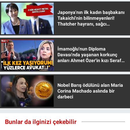
Yerel Yaşam
Japonya'nın ilk kadın başbakanı
Takaichi'nin bilinmeyenleri!
Canlı Yayın
Thatcher hayranı, sağcı
muhafazakar
İmamoğlu'nun Diploma
Davası'nda yaşanan korkunç
anları Ahmet Özer'in kızı Seraf
Özer anlattı!
Nobel Barış ödülünü alan Maria
Corina Machado aslında bir
darbeci
Bunlar da ilginizi çekebilir