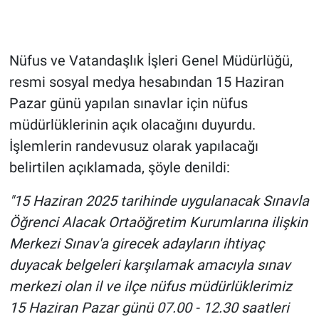
Gündem Özel
Nüfus ve Vatandaşlık İşleri Genel Müdürlüğü,
Günün görüntüsü
resmi sosyal medya hesabından 15 Haziran
Pazar günü yapılan sınavlar için nüfus
Haber
müdürlüklerinin açık olacağını duyurdu.
İlan
İşlemlerin randevusuz olarak yapılacağı
belirtilen açıklamada, şöyle denildi:
Kimdir
"15 Haziran 2025 tarihinde uygulanacak Sınavla
Koronavirüs
Öğrenci Alacak Ortaöğretim Kurumlarına ilişkin
Merkezi Sınav'a girecek adayların ihtiyaç
Kültür Sanat
duyacak belgeleri karşılamak amacıyla sınav
merkezi olan il ve ilçe nüfus müdürlüklerimiz
Ne demişti
15 Haziran Pazar günü 07.00 - 12.30 saatleri