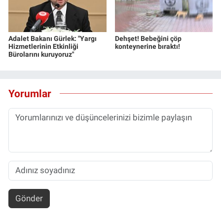
Adalet Bakanı Gürlek: "Yargı
Dehşet! Bebeğini çöp
Hizmetlerinin Etkinliği
konteynerine bıraktı!
Bürolarını kuruyoruz"
Yorumlar
Gönder