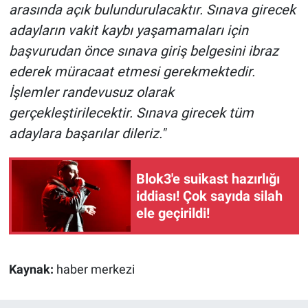
Nedir
arasında açık bulundurulacaktır. Sınava girecek
adayların vakit kaybı yaşamamaları için
Popüler
başvurudan önce sınava giriş belgesini ibraz
ederek müracaat etmesi gerekmektedir.
Programlar
İşlemler randevusuz olarak
Sağlık
gerçekleştirilecektir. Sınava girecek tüm
adaylara başarılar dileriz."
Spor
Blok3'e suikast hazırlığı
Teknoloji
iddiası! Çok sayıda silah
ele geçirildi!
Türkiye'nin Geleceği
Türkiye'nin Gündemi
Kaynak:
haber merkezi
Yerel Gündem