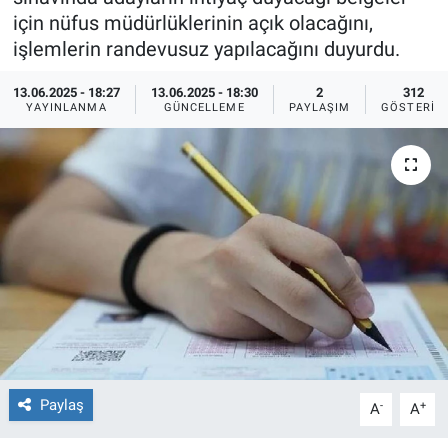
için nüfus müdürlüklerinin açık olacağını,
Ege'den Esintiler
İletişim
işlemlerin randevusuz yapılacağını duyurdu.
Eğitim
13.06.2025 - 18:27
13.06.2025 - 18:30
2
312
YAYINLANMA
GÜNCELLEME
PAYLAŞIM
GÖSTERIM
Eğlence
Ekonomi
Forum
Gerçeğin İzinde
Gün Başlıyor
Gün Bitiyor
Paylaş
-
+
A
A
Gün Ortası