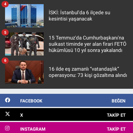
4
İSKİ: İstanbul'da 6 ilçede su
kesintisi yaşanacak
5
15 Temmuz'da Cumhurbaşkanı'na
suikast timinde yer alan firari FETÖ
hükümlüsü 10 yıl sonra yakalandı
6
16 ilde eş zamanlı “vatandaşlık”
operasyonu: 73 kişi gözaltına alındı
FACEBOOK
BEĞEN
X
TAKIP ET
INSTAGRAM
TAKIP ET