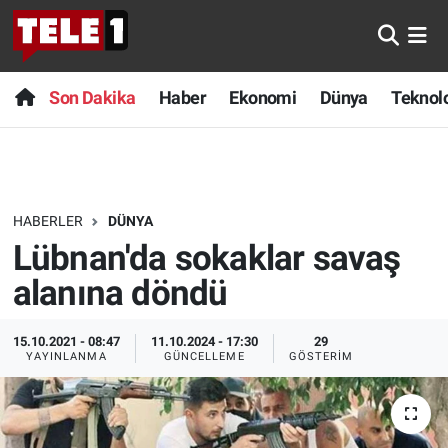
Anında Manşet
Son Dakika
Nöbetçi Eczaneler
Son Dakika
Haber
Ekonomi
Dünya
Teknolo
Başka Sohbetler
Haber
Hava Durumu
Belgesel
Ekonomi
Namaz Vakitleri
HABERLER
DÜNYA
Bilim turu
Dünya
Trafik Durumu
Lübnan'da sokaklar savaş
Bilim ve Teknoloji Evreni
Teknoloji
Süper Lig Puan Durumu ve Fikstür
alanına döndü
Doğa Konuşuyor
Sağlık
Tüm Manşetler
15.10.2021 - 08:47
11.10.2024 - 17:30
29
YAYINLANMA
GÜNCELLEME
GÖSTERIM
Dünya
Spor
Son Dakika Haberleri
Ege Saati
Yayın Akışı
Haber Arşivi