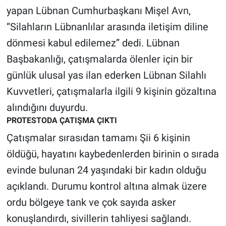
Nedir
yapan Lübnan Cumhurbaşkanı Mişel Avn,
“Silahların Lübnanlılar arasında iletişim diline
Popüler
dönmesi kabul edilemez” dedi. Lübnan
Programlar
Başbakanlığı, çatışmalarda ölenler için bir
günlük ulusal yas ilan ederken Lübnan Silahlı
Sağlık
Kuvvetleri, çatışmalarla ilgili 9 kişinin gözaltına
Spor
alındığını duyurdu.
PROTESTODA ÇATIŞMA ÇIKTI
Teknoloji
Çatışmalar sırasıdan tamamı Şii 6 kişinin
öldüğü, hayatını kaybedenlerden birinin o sırada
Türkiye'nin Geleceği
evinde bulunan 24 yaşındaki bir kadın olduğu
Türkiye'nin Gündemi
açıklandı. Durumu kontrol altına almak üzere
ordu bölgeye tank ve çok sayıda asker
Yerel Gündem
konuşlandırdı, sivillerin tahliyesi sağlandı.