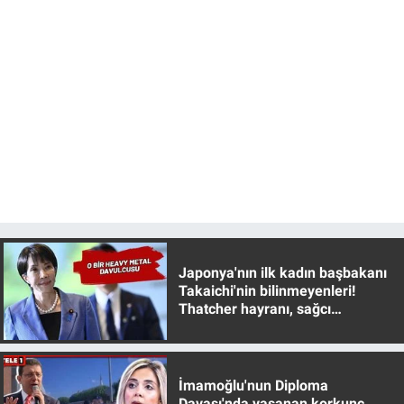
Japonya'nın ilk kadın başbakanı
Takaichi'nin bilinmeyenleri!
Thatcher hayranı, sağcı
muhafazakar
İmamoğlu'nun Diploma
Davası'nda yaşanan korkunç