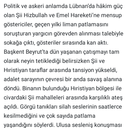
Politik ve askeri anlamda Lübnan’da hâkim güç
Gündem Özel
olan Şii Hizbullah ve Emel Hareketi’ne mensup
göstericiler, geçen yılki liman patlamasını
Günün görüntüsü
soruşturan yargıcın görevden alınması talebiyle
sokağa çıktı, gösteriler sırasında kan aktı.
Haber
Başkent Beyrut’ta dün yaşanan çatışmayı tam
İlan
olarak neyin tetiklediği belirsizken Şii ve
Hıristiyan taraflar arasında tansiyon yükseldi,
Kimdir
adalet sarayının çevresi bir anda savaş alanına
Koronavirüs
döndü. Binanın bulunduğu Hıristiyan bölgesi ile
civardaki Şii mahalleleri arasında karşılıklı ateş
Kültür Sanat
açıldı. Görgü tanıkları silah seslerinin saatlerce
kesilmediğini ve çok sayıda patlama
Ne demişti
yaşandığını söylerdi. Ulusa sesleniş konuşması