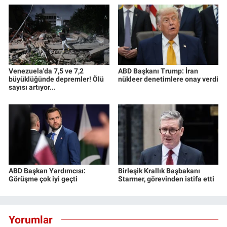
Venezuela'da 7,5 ve 7,2
ABD Başkanı Trump: İran
büyüklüğünde depremler! Ölü
nükleer denetimlere onay verdi
sayısı artıyor...
ABD Başkan Yardımcısı:
Birleşik Krallık Başbakanı
Görüşme çok iyi geçti
Starmer, görevinden istifa etti
Yorumlar