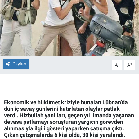
Ege'den Esintiler
İletişim
Eğitim
Eğlence
Ekonomi
Paylaş
-
+
A
A
Forum
Gerçeğin İzinde
Ekonomik ve hükümet kriziyle bunalan Lübnan’da
Gün Başlıyor
dün iç savaş günlerini hatırlatan olaylar patlak
verdi. Hizbullah yanlıları, geçen yıl limanda yaşanan
devasa patlamayı soruşturan yargıcın görevden
Gün Bitiyor
alınmasıyla ilgili gösteri yaparken çatışma çıktı.
Çıkan çatışmalarda 6 kişi öldü, 30 kişi yaralandı.
Gün Ortası