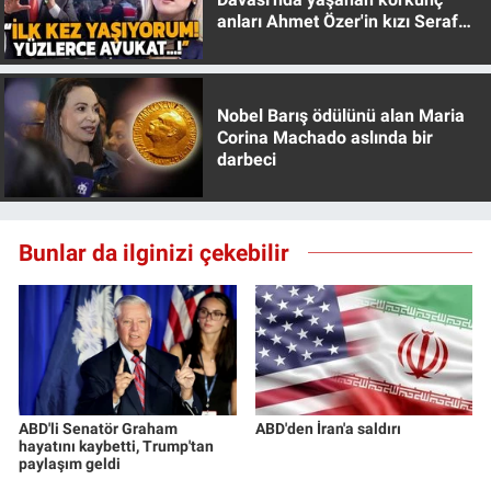
anları Ahmet Özer'in kızı Seraf
Özer anlattı!
Nobel Barış ödülünü alan Maria
Corina Machado aslında bir
darbeci
Bunlar da ilginizi çekebilir
ABD'li Senatör Graham
ABD'den İran'a saldırı
hayatını kaybetti, Trump'tan
paylaşım geldi