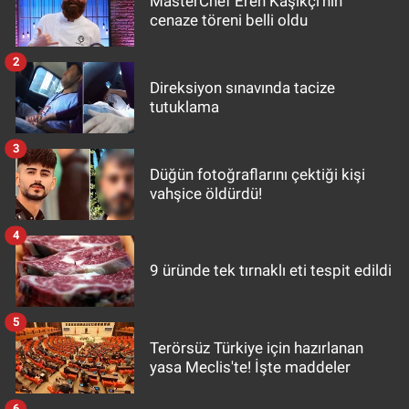
MasterChef Eren Kaşıkçı'nın
cenaze töreni belli oldu
2
Direksiyon sınavında tacize
tutuklama
3
Düğün fotoğraflarını çektiği kişi
vahşice öldürdü!
4
9 üründe tek tırnaklı eti tespit edildi
5
Terörsüz Türkiye için hazırlanan
yasa Meclis'te! İşte maddeler
6