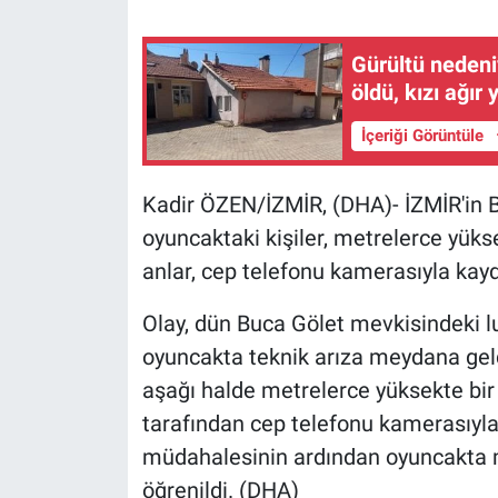
Gündem Özel
Gürültü nedeni
öldü, kızı ağır 
Günün görüntüsü
İçeriği Görüntüle
Haber
Kadir ÖZEN/İZMİR, (DHA)- İZMİR'in B
İlan
oyuncaktaki kişiler, metrelerce yükse
anlar, cep telefonu kamerasıyla kayd
Kimdir
Olay, dün Buca Gölet mevkisindeki lu
Koronavirüs
oyuncakta teknik arıza meydana geld
aşağı halde metrelerce yüksekte bir s
Kültür Sanat
tarafından cep telefonu kamerasıyla 
Ne demişti
müdahalesinin ardından oyuncakta mah
öğrenildi. (DHA)