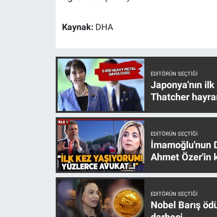
Nedir
Kaynak:
DHA
Popüler
Programlar
EDITÖRÜN SEÇTIĞI
Sağlık
Japonya'nın ilk
Thatcher hayra
Spor
Teknoloji
EDITÖRÜN SEÇTIĞI
İmamoğlu'nun D
Türkiye'nin Geleceği
Ahmet Özer'in k
Türkiye'nin Gündemi
EDITÖRÜN SEÇTIĞI
Yerel Gündem
Nobel Barış öd