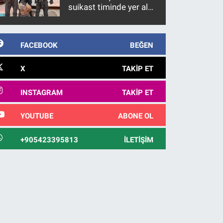
suikast timinde yer alan
firari FETÖ hükümlüsü
10 yıl sonra yakalandı
FACEBOOK
BEĞEN
X
TAKIP ET
INSTAGRAM
TAKIP ET
YOUTUBE
ABONE OL
+905423395813
İLETIŞIM