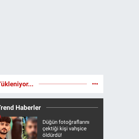
ükleniyor...
Trend Haberler
Düğün fotoğraflarını
çektiği kişi vahşice
öldürdü!