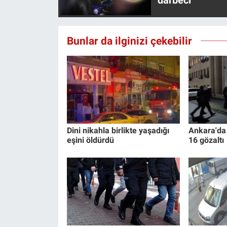
darbeci
Yerel Yaşam
Canlı Yayın
Bunlar da ilginizi çekebilir
Dini nikahla birlikte yaşadığı
Ankara'da
eşini öldürdü
16 gözaltı