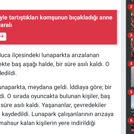
2
yle tartıştıkları komşunun bıçakladığı anne
yaralı
3
uca ilçesindeki lunaparkta arızalanan
kte baş aşağı halde, bir süre asılı kaldı. O
4
edildi.
naparkta, meydana geldi. İddiaya göre; bir
5
i. O sırada oyuncakta bulunan kişiler, baş
üre asılı kaldı. Yaşananlar, çevredekiler
kaydedildi. Lunapark çalışanlarının arızaya
6
sur kalan kişilerin yere indirildiği