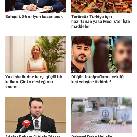
Bahçeli: 86 milyon kazanacak
Terörsüz Türkiye için
hazırlanan yasa Meclis'te! İşte
maddeler
Yaz ishallerine karşı güçlü bir
Düğün fotoğraflarını çektiği
kalkan: Çinko desteğinin
kişi vahşice öldürdü!
önemi
Adalet Bakanı Gürlek: "Yargı
Dehşet! Bebeğini çöp