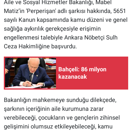
Aile ve Sosyal Hizmetler Bakanlığı, Mabel
Matiz’in 'Perperişan' adlı şarkısı hakkında, 5651
Gündem Özel
sayılı Kanun kapsamında kamu düzeni ve genel
sağlığa aykırılık gerekçesiyle erişimin
Günün görüntüsü
engellenmesi talebiyle Ankara Nöbetçi Sulh
Haber
Ceza Hakimliğine başvurdu.
İlan
Bahçeli: 86 milyon
Kimdir
kazanacak
Koronavirüs
Bakanlığın mahkemeye sunduğu dilekçede,
Kültür Sanat
şarkının içeriğinin aile kurumuna zarar
verebileceği, çocukların ve gençlerin zihinsel
Ne demişti
gelişimini olumsuz etkileyebileceği, kamu