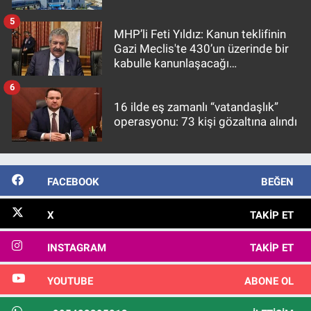
5
MHP’li Feti Yıldız: Kanun teklifinin
Gazi Meclis'te 430’un üzerinde bir
kabulle kanunlaşacağı
görülmektedir
6
16 ilde eş zamanlı “vatandaşlık”
operasyonu: 73 kişi gözaltına alındı
FACEBOOK
BEĞEN
X
TAKIP ET
INSTAGRAM
TAKIP ET
YOUTUBE
ABONE OL