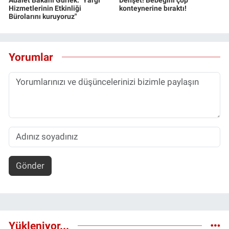
Hizmetlerinin Etkinliği
konteynerine bıraktı!
Bürolarını kuruyoruz"
Yorumlar
Gönder
Yükleniyor...