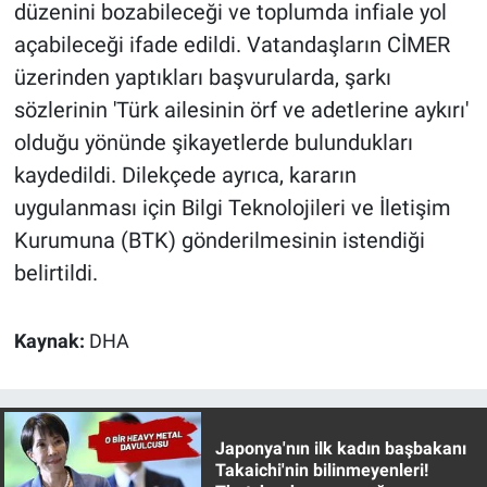
Nedir
düzenini bozabileceği ve toplumda infiale yol
açabileceği ifade edildi. Vatandaşların CİMER
Popüler
üzerinden yaptıkları başvurularda, şarkı
sözlerinin 'Türk ailesinin örf ve adetlerine aykırı'
Programlar
olduğu yönünde şikayetlerde bulundukları
kaydedildi. Dilekçede ayrıca, kararın
Sağlık
uygulanması için Bilgi Teknolojileri ve İletişim
Spor
Kurumuna (BTK) gönderilmesinin istendiği
belirtildi.
Teknoloji
Türkiye'nin Geleceği
Kaynak:
DHA
Türkiye'nin Gündemi
Japonya'nın ilk kadın başbakanı
Yerel Gündem
Takaichi'nin bilinmeyenleri!