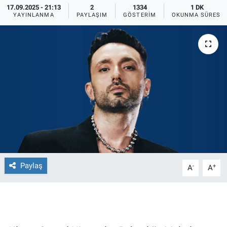
17.09.2025 - 21:13
2
1334
1 DK
YAYINLANMA
PAYLAŞIM
GÖSTERIM
OKUNMA SÜRESI
Ege'den Esintiler
İletişim
Eğitim
Eğlence
Ekonomi
Forum
Gerçeğin İzinde
Paylaş
-
+
A
A
Gün Başlıyor
Gün Bitiyor
Gün Ortası