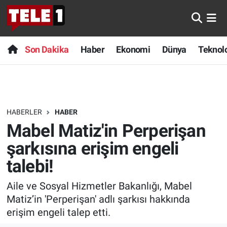
Anında Manşet
Son Dakika
Nöbetçi Eczaneler
Son Dakika
Haber
Ekonomi
Dünya
Teknolo
Başka Sohbetler
Haber
Hava Durumu
Belgesel
Ekonomi
Namaz Vakitleri
HABERLER
HABER
Bilim turu
Dünya
Trafik Durumu
Mabel Matiz'in Perperişan
Bilim ve Teknoloji Evreni
Teknoloji
Süper Lig Puan Durumu ve Fikstür
şarkısına erişim engeli
talebi!
Doğa Konuşuyor
Sağlık
Tüm Manşetler
Aile ve Sosyal Hizmetler Bakanlığı, Mabel
Dünya
Spor
Son Dakika Haberleri
Matiz’in 'Perperişan' adlı şarkısı hakkında
erişim engeli talep etti.
Ege Saati
Yayın Akışı
Haber Arşivi