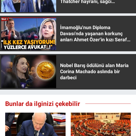
Thatcher hayranı, sağcı
Yerel Yaşam
muhafazakar
Canlı Yayın
İmamoğlu'nun Diploma
Davası'nda yaşanan korkunç
anları Ahmet Özer'in kızı Seraf
Özer anlattı!
Nobel Barış ödülünü alan Maria
Corina Machado aslında bir
darbeci
Bunlar da ilginizi çekebilir