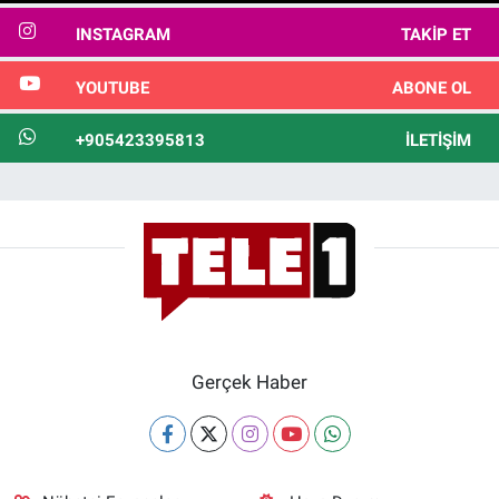
INSTAGRAM
TAKIP ET
YOUTUBE
ABONE OL
+905423395813
İLETIŞIM
Gerçek Haber