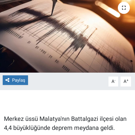
Ege'den Esintiler
İletişim
Eğitim
Eğlence
Ekonomi
Forum
Paylaş
-
+
A
A
Gerçeğin İzinde
Gün Başlıyor
Merkez üssü Malatya'nın Battalgazi ilçesi olan
Gün Bitiyor
4,4 büyüklüğünde deprem meydana geldi.
Gün Ortası