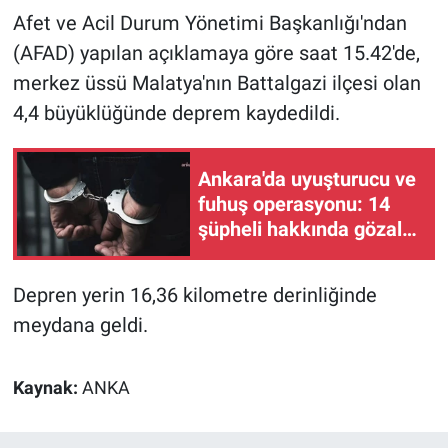
Afet ve Acil Durum Yönetimi Başkanlığı'ndan
Gündem Özel
(AFAD) yapılan açıklamaya göre saat 15.42'de,
merkez üssü Malatya'nın Battalgazi ilçesi olan
Günün görüntüsü
4,4 büyüklüğünde deprem kaydedildi.
Haber
Ankara'da uyuşturucu ve
İlan
fuhuş operasyonu: 14
şüpheli hakkında gözaltı
Kimdir
kararı
Depren yerin 16,36 kilometre derinliğinde
Koronavirüs
meydana geldi.
Kültür Sanat
Kaynak:
ANKA
Ne demişti