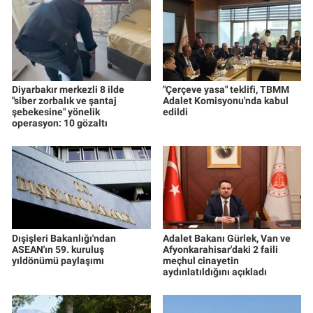
Yerel Yaşam
Canlı Yayın
Diyarbakır merkezli 8 ilde
"Çerçeve yasa" teklifi, TBMM
"siber zorbalık ve şantaj
Adalet Komisyonu'nda kabul
şebekesine" yönelik
edildi
operasyon: 10 gözaltı
Dışişleri Bakanlığı'ndan
Adalet Bakanı Gürlek, Van ve
ASEAN'ın 59. kuruluş
Afyonkarahisar'daki 2 faili
yıldönümü paylaşımı
meçhul cinayetin
aydınlatıldığını açıkladı