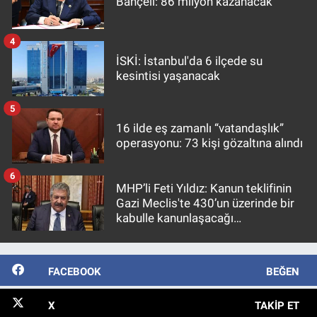
Bahçeli: 86 milyon kazanacak
4
İSKİ: İstanbul'da 6 ilçede su
kesintisi yaşanacak
5
16 ilde eş zamanlı “vatandaşlık”
operasyonu: 73 kişi gözaltına alındı
6
MHP’li Feti Yıldız: Kanun teklifinin
Gazi Meclis'te 430’un üzerinde bir
kabulle kanunlaşacağı
görülmektedir
FACEBOOK
BEĞEN
X
TAKIP ET