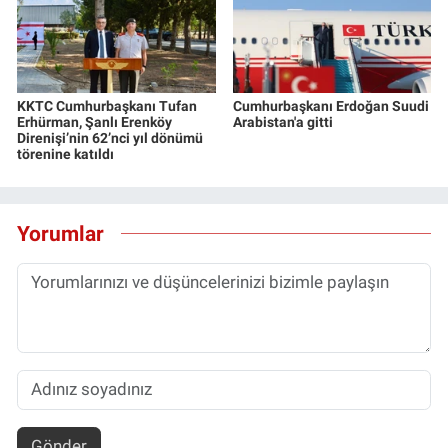
KKTC Cumhurbaşkanı Tufan
Cumhurbaşkanı Erdoğan Suudi
Erhürman, Şanlı Erenköy
Arabistan'a gitti
Direnişi’nin 62’nci yıl dönümü
törenine katıldı
Yorumlar
Gönder