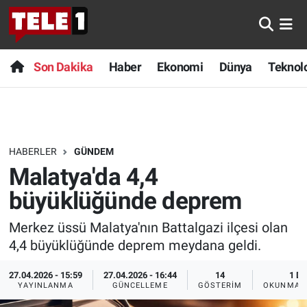
Anında Manşet
Son Dakika
Nöbetçi Eczaneler
Son Dakika
Haber
Ekonomi
Dünya
Teknolo
Başka Sohbetler
Haber
Hava Durumu
Belgesel
Ekonomi
Namaz Vakitleri
HABERLER
GÜNDEM
Bilim turu
Dünya
Trafik Durumu
Malatya'da 4,4
Bilim ve Teknoloji Evreni
Teknoloji
Süper Lig Puan Durumu ve Fikstür
büyüklüğünde deprem
Merkez üssü Malatya'nın Battalgazi ilçesi olan
Doğa Konuşuyor
Sağlık
Tüm Manşetler
4,4 büyüklüğünde deprem meydana geldi.
Dünya
Spor
Son Dakika Haberleri
27.04.2026 - 15:59
27.04.2026 - 16:44
14
1 DK
YAYINLANMA
GÜNCELLEME
GÖSTERIM
OKUNMA S
Ege Saati
Yayın Akışı
Haber Arşivi