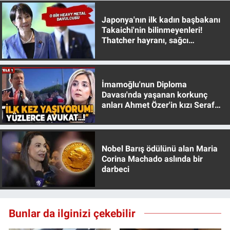
Nedir
Japonya'nın ilk kadın başbakanı
Popüler
Takaichi'nin bilinmeyenleri!
Thatcher hayranı, sağcı
muhafazakar
Programlar
Sağlık
İmamoğlu'nun Diploma
Davası'nda yaşanan korkunç
anları Ahmet Özer'in kızı Seraf
Spor
Özer anlattı!
Teknoloji
Nobel Barış ödülünü alan Maria
Corina Machado aslında bir
Türkiye'nin Geleceği
darbeci
Türkiye'nin Gündemi
Bunlar da ilginizi çekebilir
Yerel Gündem