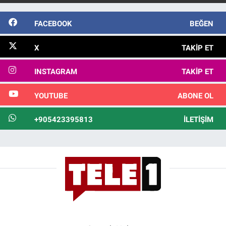
FACEBOOK
BEĞEN
X
TAKIP ET
INSTAGRAM
TAKIP ET
YOUTUBE
ABONE OL
+905423395813
İLETIŞIM