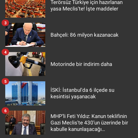
Terörsüz Türkiye için hazırlanan
yasa Meclis'te! İşte maddeler
3
Bahçeli: 86 milyon kazanacak
4
Motorinde bir indirim daha
5
İSKİ: İstanbul'da 6 ilçede su
kesintisi yaşanacak
6
MHP’li Feti Yıldız: Kanun teklifinin
Gazi Meclis'te 430’un üzerinde bir
kabulle kanunlaşacağı
görülmektedir