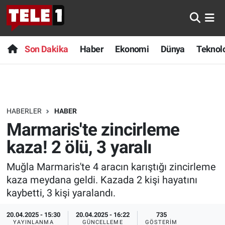
Anında Manşet
Son Dakika
Nöbetçi Eczaneler
Son Dakika
Haber
Ekonomi
Dünya
Teknolo
Başka Sohbetler
Haber
Hava Durumu
Belgesel
Ekonomi
Namaz Vakitleri
HABERLER
HABER
Bilim turu
Dünya
Trafik Durumu
Marmaris'te zincirleme
Bilim ve Teknoloji Evreni
Teknoloji
Süper Lig Puan Durumu ve Fikstür
kaza! 2 ölü, 3 yaralı
Muğla Marmaris'te 4 aracın karıştığı zincirleme
Doğa Konuşuyor
Sağlık
Tüm Manşetler
kaza meydana geldi. Kazada 2 kişi hayatını
Dünya
Spor
Son Dakika Haberleri
kaybetti, 3 kişi yaralandı.
20.04.2025 - 15:30
20.04.2025 - 16:22
735
Ege Saati
Yayın Akışı
Haber Arşivi
YAYINLANMA
GÜNCELLEME
GÖSTERIM