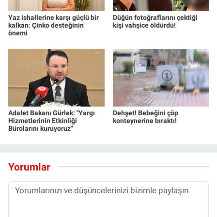
Yaz ishallerine karşı güçlü bir
Düğün fotoğraflarını çektiği
kalkan: Çinko desteğinin
kişi vahşice öldürdü!
önemi
Adalet Bakanı Gürlek: "Yargı
Dehşet! Bebeğini çöp
Hizmetlerinin Etkinliği
konteynerine bıraktı!
Bürolarını kuruyoruz"
Yorumlar