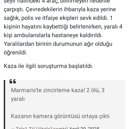
seyir halindeki 4 araç, bilinmeyen nedenle
çarpıştı. Çevredekilerin ihbarıyla kaza yerine
Gündem Özel
sağlık, polis ve itfaiye ekipleri sevk edildi. 1
kişinin hayatını kaybettiği belirlenirken, yaralı 4
Günün görüntüsü
kişi ambulanslarla hastaneye kaldırıldı.
Haber
Yaralılardan birinin durumunun ağır olduğu
öğrenildi.
İlan
Kaza ile ilgili soruşturma başlatıldı.
Kimdir
Koronavirüs
Marmaris'te zincirleme kaza! 2 ölü, 3
yaralı
Kültür Sanat
Kazanın kamera görüntüsü ortaya çıktı
Ne demişti