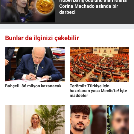
Nobel Barış ödülünü alan Maria
Yerel Yaşam
Corina Machado aslında bir
darbeci
Canlı Yayın
Bunlar da ilginizi çekebilir
Bahçeli: 86 milyon kazanacak
Terörsüz Türkiye için
hazırlanan yasa Meclis'te! İşte
maddeler