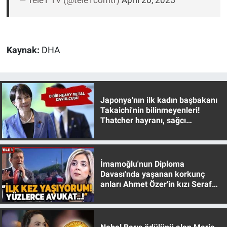
— Tele1 TV (@tele1comtr)
April 20, 2025
Nedir
Popüler
Kaynak:
DHA
Programlar
Sağlık
Japonya'nın ilk kadın başbakanı
Spor
Takaichi'nin bilinmeyenleri!
Thatcher hayranı, sağcı
muhafazakar
Teknoloji
Türkiye'nin Geleceği
İmamoğlu'nun Diploma
Davası'nda yaşanan korkunç
anları Ahmet Özer'in kızı Seraf
Türkiye'nin Gündemi
Özer anlattı!
Yerel Gündem