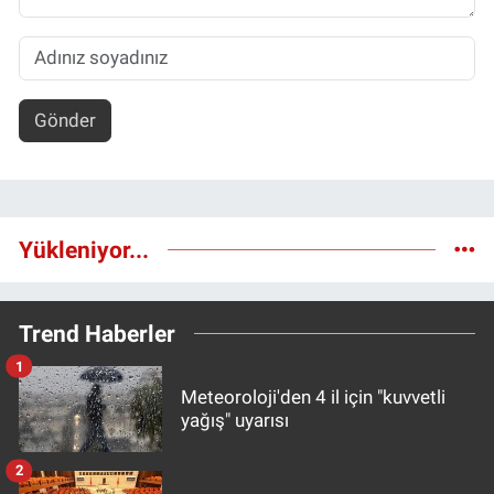
Gönder
Yükleniyor...
Trend Haberler
1
Meteoroloji'den 4 il için "kuvvetli
yağış" uyarısı
2