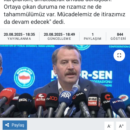
Ortaya çıkan duruma ne rızamız ne de
Ege'den Esintiler
İletişim
tahammülümüz var. Mücadelemiz de itirazımız
da devam edecek" dedi.
Eğitim
20.08.2025 - 18:35
20.08.2025 - 18:49
1
844
YAYINLANMA
GÜNCELLEME
PAYLAŞIM
GÖSTERIM
Eğlence
Ekonomi
Forum
Gerçeğin İzinde
Gün Başlıyor
Gün Bitiyor
Paylaş
-
+
A
A
Gün Ortası