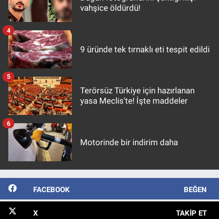
vahşice öldürdü!
4
9 üründe tek tırnaklı eti tespit edildi
5
Terörsüz Türkiye için hazırlanan
yasa Meclis'te! İşte maddeler
6
Motorinde bir indirim daha
FACEBOOK
BEĞEN
X
TAKIP ET