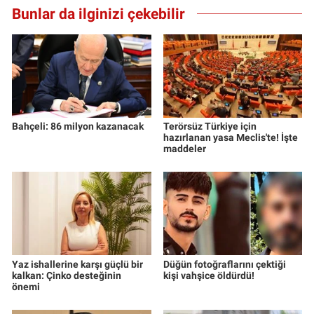
Bunlar da ilginizi çekebilir
Bahçeli: 86 milyon kazanacak
Terörsüz Türkiye için
hazırlanan yasa Meclis'te! İşte
maddeler
Yaz ishallerine karşı güçlü bir
Düğün fotoğraflarını çektiği
kalkan: Çinko desteğinin
kişi vahşice öldürdü!
önemi