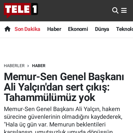
Anında Manşet
Son Dakika
Nöbetçi Eczaneler
Son Dakika
Haber
Ekonomi
Dünya
Teknolo
Başka Sohbetler
Haber
Hava Durumu
Belgesel
Ekonomi
Namaz Vakitleri
HABERLER
HABER
Bilim turu
Dünya
Trafik Durumu
Memur-Sen Genel Başkanı
Bilim ve Teknoloji Evreni
Teknoloji
Süper Lig Puan Durumu ve Fikstür
Ali Yalçın'dan sert çıkış:
Tahammülümüz yok
Doğa Konuşuyor
Sağlık
Tüm Manşetler
Memur-Sen Genel Başkanı Ali Yalçın, hakem
Dünya
Spor
Son Dakika Haberleri
sürecine güvenlerinin olmadığını kaydederek,
"Hala üç gün var. Memurun beklentileri
Ege Saati
Yayın Akışı
Haber Arşivi
karşılansın, umutsuzluk umuda dönüşsün.