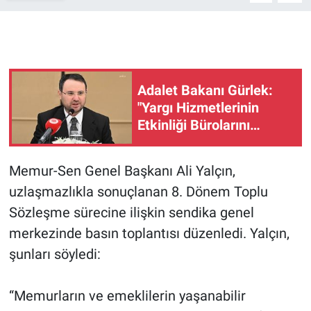
Gündem Özel
Günün görüntüsü
Adalet Bakanı Gürlek:
Haber
"Yargı Hizmetlerinin
Etkinliği Bürolarını
İlan
kuruyoruz"
Memur-Sen Genel Başkanı Ali Yalçın,
Kimdir
uzlaşmazlıkla sonuçlanan 8. Dönem Toplu
Koronavirüs
Sözleşme sürecine ilişkin sendika genel
merkezinde basın toplantısı düzenledi. Yalçın,
Kültür Sanat
şunları söyledi:
Ne demişti
“Memurların ve emeklilerin yaşanabilir