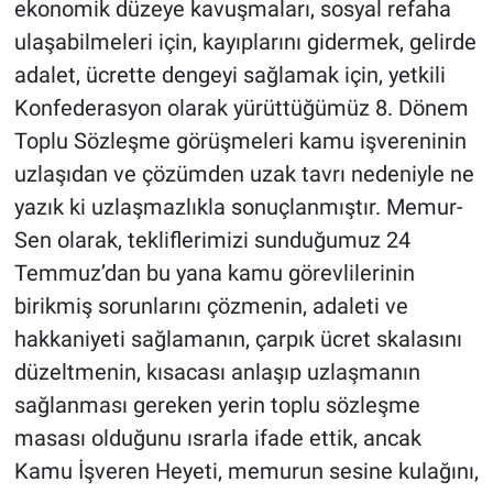
ekonomik düzeye kavuşmaları, sosyal refaha
Nedir
ulaşabilmeleri için, kayıplarını gidermek, gelirde
Popüler
adalet, ücrette dengeyi sağlamak için, yetkili
Konfederasyon olarak yürüttüğümüz 8. Dönem
Programlar
Toplu Sözleşme görüşmeleri kamu işvereninin
uzlaşıdan ve çözümden uzak tavrı nedeniyle ne
Sağlık
yazık ki uzlaşmazlıkla sonuçlanmıştır. Memur-
Spor
Sen olarak, tekliflerimizi sunduğumuz 24
Temmuz’dan bu yana kamu görevlilerinin
Teknoloji
birikmiş sorunlarını çözmenin, adaleti ve
hakkaniyeti sağlamanın, çarpık ücret skalasını
Türkiye'nin Geleceği
düzeltmenin, kısacası anlaşıp uzlaşmanın
Türkiye'nin Gündemi
sağlanması gereken yerin toplu sözleşme
masası olduğunu ısrarla ifade ettik, ancak
Yerel Gündem
Kamu İşveren Heyeti, memurun sesine kulağını,