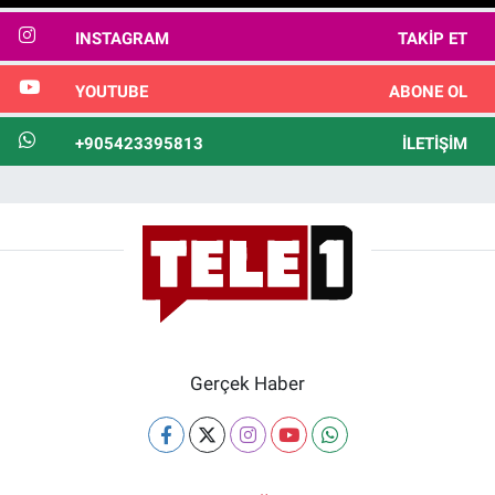
INSTAGRAM
TAKIP ET
YOUTUBE
ABONE OL
+905423395813
İLETIŞIM
Gerçek Haber