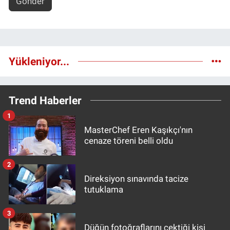
Gönder
Yükleniyor...
Trend Haberler
1
MasterChef Eren Kaşıkçı'nın
cenaze töreni belli oldu
2
Direksiyon sınavında tacize
tutuklama
3
Düğün fotoğraflarını çektiği kişi