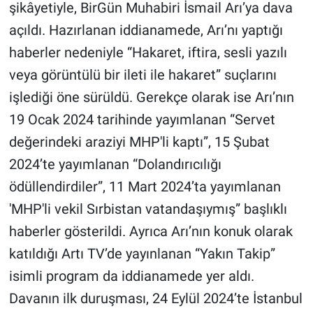
şikâyetiyle, BirGün Muhabiri İsmail Arı’ya dava
açıldı. Hazırlanan iddianamede, Arı’nı yaptığı
Gündem Özel
haberler nedeniyle “Hakaret, iftira, sesli yazılı
Günün görüntüsü
veya görüntülü bir ileti ile hakaret” suçlarını
işlediği öne sürüldü. Gerekçe olarak ise Arı’nın
Haber
19 Ocak 2024 tarihinde yayımlanan “Servet
İlan
değerindeki araziyi MHP'li kaptı”, 15 Şubat
2024’te yayımlanan “Dolandırıcılığı
Kimdir
ödüllendirdiler”, 11 Mart 2024’ta yayımlanan
'MHP'li vekil Sırbistan vatandaşıymış” başlıklı
Koronavirüs
haberler gösterildi. Ayrıca Arı’nın konuk olarak
Kültür Sanat
katıldığı Artı TV’de yayınlanan “Yakın Takip”
isimli program da iddianamede yer aldı.
Ne demişti
Davanın ilk duruşması, 24 Eylül 2024’te İstanbul