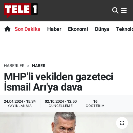
Anında Manşet
Son Dakika
Nöbetçi Eczaneler
Son Dakika
Haber
Ekonomi
Dünya
Teknolo
Başka Sohbetler
Haber
Hava Durumu
Belgesel
Ekonomi
Namaz Vakitleri
HABERLER
HABER
Bilim turu
Dünya
Trafik Durumu
MHP'li vekilden gazeteci
Bilim ve Teknoloji Evreni
Teknoloji
Süper Lig Puan Durumu ve Fikstür
İsmail Arı'ya dava
Doğa Konuşuyor
Sağlık
Tüm Manşetler
24.04.2024 - 15:34
02.10.2024 - 12:50
16
YAYINLANMA
GÜNCELLEME
GÖSTERIM
Dünya
Spor
Son Dakika Haberleri
Ege Saati
Yayın Akışı
Haber Arşivi