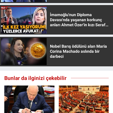
Yerel Yaşam
İmamoğlu'nun Diploma
Canlı Yayın
Davası'nda yaşanan korkunç
anları Ahmet Özer'in kızı Seraf
Özer anlattı!
Nobel Barış ödülünü alan Maria
Corina Machado aslında bir
darbeci
Bunlar da ilginizi çekebilir