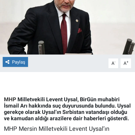
Ege'den Esintiler
İletişim
Eğitim
Eğlence
Ekonomi
Paylaş
-
+
A
A
Forum
Gerçeğin İzinde
MHP
Milletvekili Levent Uysal, BirGün muhabiri
Gün Başlıyor
İsmail Arı hakkında suç duyurusunda bulundu. Uysal
gerekçe olarak Uysal’ın Sırbistan vatandaşı olduğu
ve kamudan aldığı arazilere dair haberleri gösterdi.
Gün Bitiyor
MHP Mersin Milletvekili Levent Uysal’ın
Gün Ortası