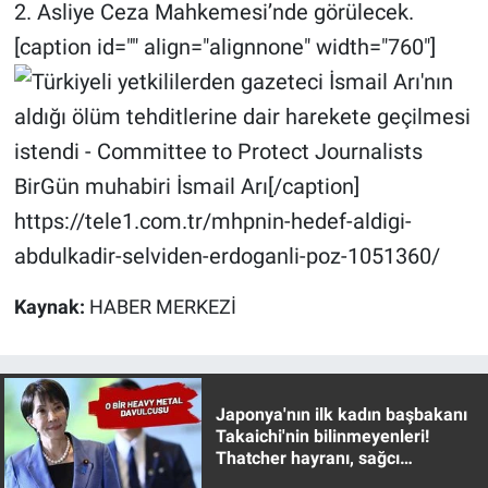
Nedir
2. Asliye Ceza Mahkemesi’nde görülecek.
[caption id="" align="alignnone" width="760"]
Popüler
Programlar
Sağlık
BirGün muhabiri İsmail Arı[/caption]
https://tele1.com.tr/mhpnin-hedef-aldigi-
Spor
abdulkadir-selviden-erdoganli-poz-1051360/
Teknoloji
Kaynak:
HABER MERKEZİ
Türkiye'nin Geleceği
Türkiye'nin Gündemi
Japonya'nın ilk kadın başbakanı
Takaichi'nin bilinmeyenleri!
Yerel Gündem
Thatcher hayranı, sağcı
muhafazakar