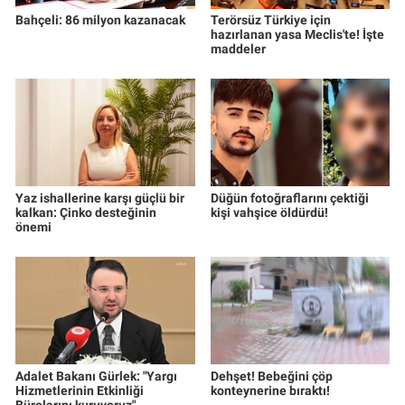
Bahçeli: 86 milyon kazanacak
Terörsüz Türkiye için
hazırlanan yasa Meclis'te! İşte
maddeler
Yaz ishallerine karşı güçlü bir
Düğün fotoğraflarını çektiği
kalkan: Çinko desteğinin
kişi vahşice öldürdü!
önemi
Adalet Bakanı Gürlek: "Yargı
Dehşet! Bebeğini çöp
Hizmetlerinin Etkinliği
konteynerine bıraktı!
Bürolarını kuruyoruz"