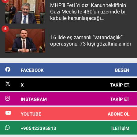
MHP’li Feti Yıldız: Kanun teklifinin
Gazi Meclis'te 430’un üzerinde bir
kabulle kanunlaşacağı
görülmektedir
6
16 ilde eş zamanlı “vatandaşlık”
operasyonu: 73 kişi gözaltına alındı
FACEBOOK
BEĞEN
X
TAKIP ET
INSTAGRAM
TAKIP ET
YOUTUBE
ABONE OL
+905423395813
İLETIŞIM