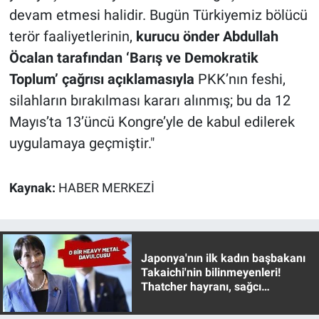
Yerel Yaşam
devam etmesi halidir. Bugün Türkiyemiz bölücü
terör faaliyetlerinin,
kurucu önder Abdullah
Canlı Yayın
Öcalan tarafından ‘Barış ve Demokratik
Toplum’ çağrısı açıklamasıyla
PKK’nın feshi,
silahların bırakılması kararı alınmış; bu da 12
Mayıs’ta 13’üncü Kongre’yle de kabul edilerek
uygulamaya geçmiştir."
Kaynak:
HABER MERKEZİ
Japonya'nın ilk kadın başbakanı
Takaichi'nin bilinmeyenleri!
Thatcher hayranı, sağcı
muhafazakar