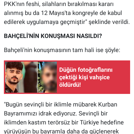
Nedir
PKK'nın feshi, silahların bırakılması kararı
alınmış bu da 12 Mayıs'ta kongreyle de kabul
Popüler
edilerek uygulamaya geçmiştir" şeklinde verildi.
Programlar
BAHÇELİ'NİN KONUŞMASI NASILDI?
Sağlık
Bahçeli'nin konuşmasının tam hali ise şöyle:
Spor
Düğün fotoğraflarını
çektiği kişi vahşice
Teknoloji
öldürdü!
Türkiye'nin Geleceği
"Bugün sevinçli bir iklimle mübarek Kurban
Türkiye'nin Gündemi
Bayramımızı idrak ediyoruz. Sevinçli bir
iklimden kastım terörsüz bir Türkiye hedefine
Yerel Gündem
yürüyüşün bu bayramla daha da güçlenerek