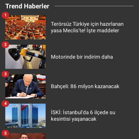
Trend Haberler
1
Terörsüz Türkiye için hazırlanan
yasa Meclis'te! İşte maddeler
2
Motorinde bir indirim daha
3
Bahçeli: 86 milyon kazanacak
4
İSKİ: İstanbul'da 6 ilçede su
kesintisi yaşanacak
5