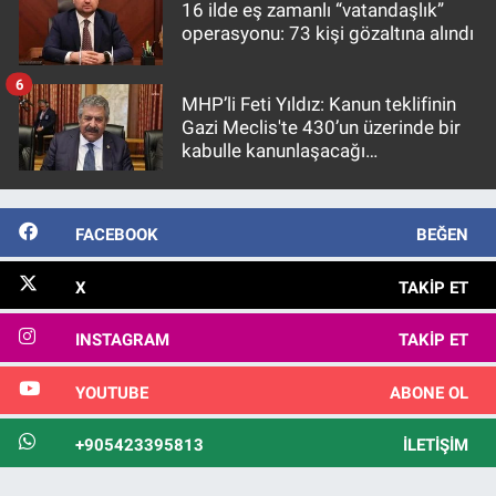
16 ilde eş zamanlı “vatandaşlık”
operasyonu: 73 kişi gözaltına alındı
6
MHP’li Feti Yıldız: Kanun teklifinin
Gazi Meclis'te 430’un üzerinde bir
kabulle kanunlaşacağı
görülmektedir
FACEBOOK
BEĞEN
X
TAKIP ET
INSTAGRAM
TAKIP ET
YOUTUBE
ABONE OL
+905423395813
İLETIŞIM