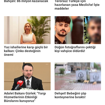
Bahçeli: 86 milyon kazanacak
Terörsüz Türkiye için
hazırlanan yasa Meclis'te! İşte
maddeler
Yaz ishallerine karşı güçlü bir
Düğün fotoğraflarını çektiği
kalkan: Çinko desteğinin
kişi vahşice öldürdü!
önemi
Adalet Bakanı Gürlek: "Yargı
Dehşet! Bebeğini çöp
Hizmetlerinin Etkinliği
konteynerine bıraktı!
Bürolarını kuruyoruz"