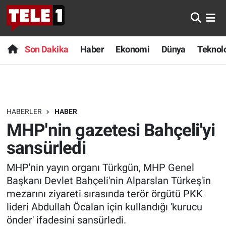
Anında Manşet
Son Dakika
Nöbetçi Eczaneler
Son Dakika
Haber
Ekonomi
Dünya
Teknolo
Başka Sohbetler
Haber
Hava Durumu
Belgesel
Ekonomi
Namaz Vakitleri
HABERLER
HABER
Bilim turu
Dünya
Trafik Durumu
MHP'nin gazetesi Bahçeli'yi
Bilim ve Teknoloji Evreni
Teknoloji
Süper Lig Puan Durumu ve Fikstür
sansürledi
MHP'nin yayın organı Türkgün, MHP Genel
Doğa Konuşuyor
Sağlık
Tüm Manşetler
Başkanı Devlet Bahçeli'nin Alparslan Türkeş'in
Dünya
Spor
Son Dakika Haberleri
mezarını ziyareti sırasında terör örgütü PKK
lideri Abdullah Öcalan için kullandığı 'kurucu
Ege Saati
Yayın Akışı
Haber Arşivi
önder' ifadesini sansürledi.