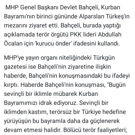
MHP Genel Başkanı Devlet Bahçeli, Kurban
Gündem Özel
Bayramı'nın birinci gününde Alparslan Türkeş'in
mezarını ziyaret etti. Bahçeli, burada yaptığı
Günün görüntüsü
açıklamada terör örgütü PKK lideri Abdullah
Öcalan için 'kurucu önder' ifadesini kullandı.
Haber
MHP'ye yayın organı niteliğindeki Türkgün
İlan
gazetesi ise Bahçeli'nin ziyaretine ilişkin
haberde, Bahçeli'nin konuşmasındaki bu ifadeyi
Kimdir
kırptı. Haberde Bahçeli'nin konuşması, "Bugün
Koronavirüs
sevinçli bir iklimle mübarek Kurban
Bayramımızı idrak ediyoruz. Sevinçli bir
Kültür Sanat
iklimden kastım, terörsüz bir Türkiye hedefine
yürüyüşün bu bayramla daha da güçlenerek
Ne demişti
devam etmesi halidir. Bölücü terör faaliyetleri;