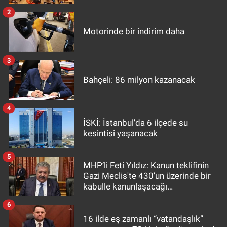
2
Motorinde bir indirim daha
3
Bahçeli: 86 milyon kazanacak
4
İSKİ: İstanbul'da 6 ilçede su
kesintisi yaşanacak
5
MHP’li Feti Yıldız: Kanun teklifinin
Gazi Meclis'te 430’un üzerinde bir
kabulle kanunlaşacağı
görülmektedir
6
16 ilde eş zamanlı “vatandaşlık”