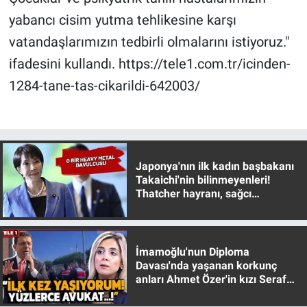
yabancı cisim yutma tehlikesine karşı
vatandaşlarımızın tedbirli olmalarını istiyoruz."
ifadesini kullandı. https://tele1.com.tr/icinden-
1284-tane-tas-cikarildi-642003/
Japonya'nın ilk kadın başbakanı
Takaichi'nin bilinmeyenleri!
Thatcher hayranı, sağcı
muhafazakar
İmamoğlu'nun Diploma
Davası'nda yaşanan korkunç
anları Ahmet Özer'in kızı Seraf
Özer anlattı!