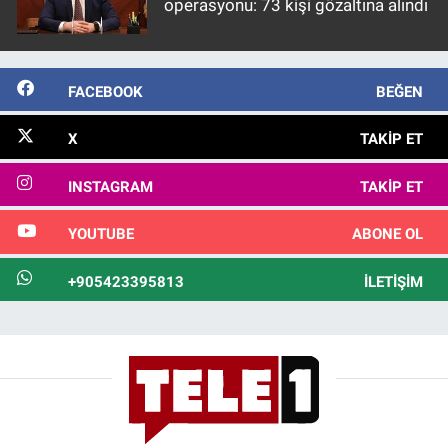
operasyonu: 73 kişi gözaltına alındı
FACEBOOK
BEĞEN
X
TAKIP ET
INSTAGRAM
TAKIP ET
YOUTUBE
ABONE OL
+905423395813
İLETIŞIM