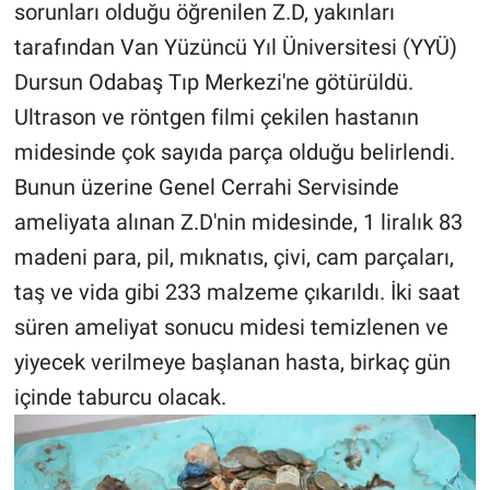
sorunları olduğu öğrenilen Z.D, yakınları
tarafından Van Yüzüncü Yıl Üniversitesi (YYÜ)
Gündem Özel
Dursun Odabaş Tıp Merkezi'ne götürüldü.
Günün görüntüsü
Ultrason ve röntgen filmi çekilen hastanın
midesinde çok sayıda parça olduğu belirlendi.
Haber
Bunun üzerine Genel Cerrahi Servisinde
İlan
ameliyata alınan Z.D'nin midesinde, 1 liralık 83
madeni para, pil, mıknatıs, çivi, cam parçaları,
Kimdir
taş ve vida gibi 233 malzeme çıkarıldı. İki saat
süren ameliyat sonucu midesi temizlenen ve
Koronavirüs
yiyecek verilmeye başlanan hasta, birkaç gün
Kültür Sanat
içinde taburcu olacak.
Ne demişti