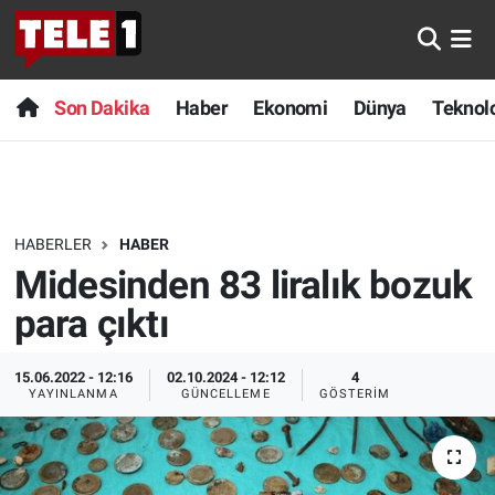
Anında Manşet
Son Dakika
Nöbetçi Eczaneler
Son Dakika
Haber
Ekonomi
Dünya
Teknolo
Başka Sohbetler
Haber
Hava Durumu
Belgesel
Ekonomi
Namaz Vakitleri
HABERLER
HABER
Bilim turu
Dünya
Trafik Durumu
Midesinden 83 liralık bozuk
Bilim ve Teknoloji Evreni
Teknoloji
Süper Lig Puan Durumu ve Fikstür
para çıktı
Doğa Konuşuyor
Sağlık
Tüm Manşetler
15.06.2022 - 12:16
02.10.2024 - 12:12
4
YAYINLANMA
GÜNCELLEME
GÖSTERIM
Dünya
Spor
Son Dakika Haberleri
Ege Saati
Yayın Akışı
Haber Arşivi