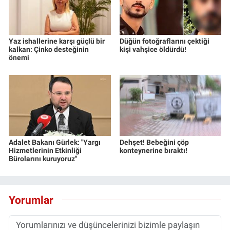
Yaz ishallerine karşı güçlü bir
Düğün fotoğraflarını çektiği
kalkan: Çinko desteğinin
kişi vahşice öldürdü!
önemi
Adalet Bakanı Gürlek: "Yargı
Dehşet! Bebeğini çöp
Hizmetlerinin Etkinliği
konteynerine bıraktı!
Bürolarını kuruyoruz"
Yorumlar