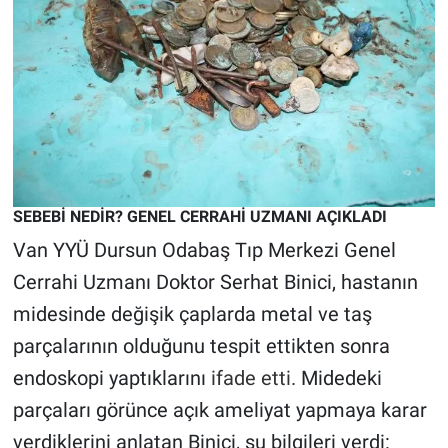
Nedir
Popüler
Programlar
Sağlık
Spor
SEBEBİ NEDİR? GENEL CERRAHİ UZMANI AÇIKLADI
Van YYÜ Dursun Odabaş Tıp Merkezi Genel
Teknoloji
Cerrahi Uzmanı Doktor Serhat Binici, hastanın
midesinde değişik çaplarda metal ve taş
Türkiye'nin Geleceği
parçalarının olduğunu tespit ettikten sonra
Türkiye'nin Gündemi
endoskopi yaptıklarını
ifade etti.
Midedeki
parçaları görünce açık ameliyat yapmaya karar
Yerel Gündem
verdiklerini anlatan Binici, şu bilgileri verdi: