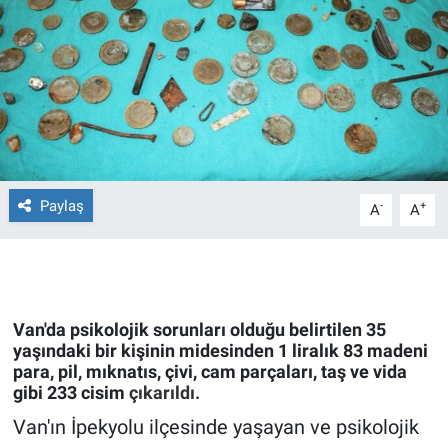
Ege'den Esintiler
İletişim
Eğitim
Eğlence
Ekonomi
Paylaş
-
+
A
A
Forum
Gerçeğin İzinde
Van'da psikolojik sorunları olduğu belirtilen 35
Gün Başlıyor
yaşındaki bir kişinin midesinden 1 liralık 83 madeni
para, pil, mıknatıs, çivi, cam parçaları, taş ve vida
gibi 233 cisim
çıkarıldı.
Gün Bitiyor
Van'ın İpekyolu ilçesinde yaşayan ve psikolojik
Gün Ortası