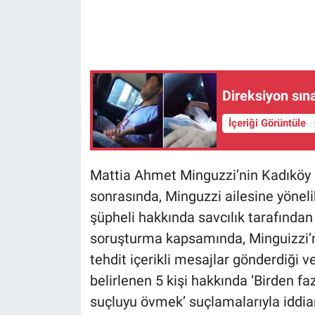
Gündem Özel
Günün görüntüsü
Direksiyon sın
Haber
İçeriği Görüntüle
İlan
Mattia Ahmet Minguzzi’nin Kadıköy 
Kimdir
sonrasında, Minguzzi ailesine yönelik
Koronavirüs
şüpheli hakkında savcılık tarafından
soruşturma kapsamında, Minguizzi’n
Kültür Sanat
tehdit içerikli mesajlar gönderdiği ve
belirlenen 5 kişi hakkında ‘Birden fazl
Ne demişti
suçluyu övmek’ suçlamalarıyla iddi