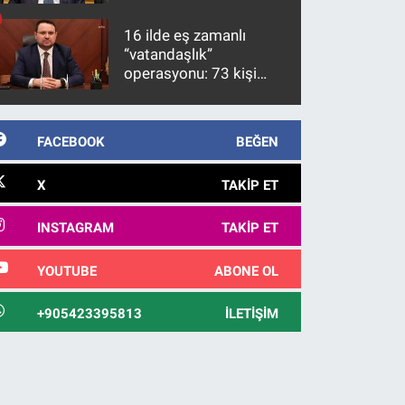
üzerinde bir kabulle
kanunlaşacağı
16 ilde eş zamanlı
görülmektedir
“vatandaşlık”
operasyonu: 73 kişi
gözaltına alındı
FACEBOOK
BEĞEN
X
TAKIP ET
INSTAGRAM
TAKIP ET
YOUTUBE
ABONE OL
+905423395813
İLETIŞIM