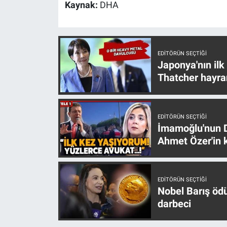
Kaynak:
DHA
EDITÖRÜN SEÇTIĞI
Japonya'nın ilk
Thatcher hayra
EDITÖRÜN SEÇTIĞI
İmamoğlu'nun D
Ahmet Özer'in k
EDITÖRÜN SEÇTIĞI
Nobel Barış öd
darbeci