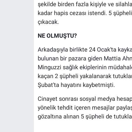
şekilde birden fazla kişiyle ve silahl
kadar hapis cezası istendi. 5 şüphe
çıkacak.
NE OLMUŞTU?
Arkadaşıyla birlikte 24 Ocak'ta kay
bulunan bir pazara giden Mattia Ahm
Minguzzi sağlık ekiplerinin müdahale
kaçan 2 şüpheli yakalanarak tutuklan
Şubat'ta hayatını kaybetmişti.
Cinayet sonrası sosyal medya hesapl
yönelik tehdit içeren mesajlar payl
gözaltına alınan 5 şüpheli de tutukla