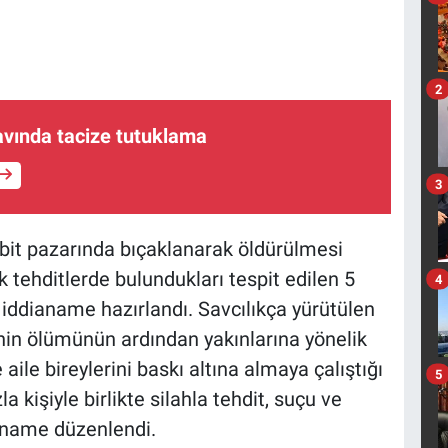
2
avında tacize tutuklama
3
bit pazarında bıçaklanarak öldürülmesi
 tehditlerde bulundukları tespit edilen 5
4
 iddianame hazırlandı. Savcılıkça yürütülen
in ölümünün ardından yakınlarına yönelik
 aile bireylerini baskı altına almaya çalıştığı
5
a kişiyle birlikte silahla tehdit, suçu ve
aname düzenlendi.