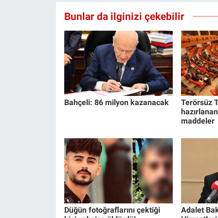
Bunlar da ilginizi çekebilir
Bahçeli: 86 milyon kazanacak
Terörsüz T
hazırlanan
maddeler
Düğün fotoğraflarını çektiği
Adalet Bak