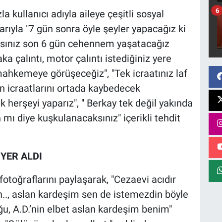
6
la kullanıcı adıyla aileye çeşitli sosyal
rıyla "7 gün sonra öyle şeyler yapacağız ki
sınız son 6 gün cehennem yaşatacağız
aka çalıntı, motor çalıntı istediğiniz yere
mahkemeye görüşeceğiz", "Tek icraatınız laf
n icraatlarını ortada kaybedecek
k herşeyi yaparız", " Berkay tek değil yakında
 mı diye kuşkulanacaksınız" içerikli tehdit
YER ALDI
fotoğraflarını paylaşarak, "Cezaevi acıdır
n.., aslan kardeşim sen de istemezdin böyle
u, A.D.’nin elbet aslan kardeşim benim"