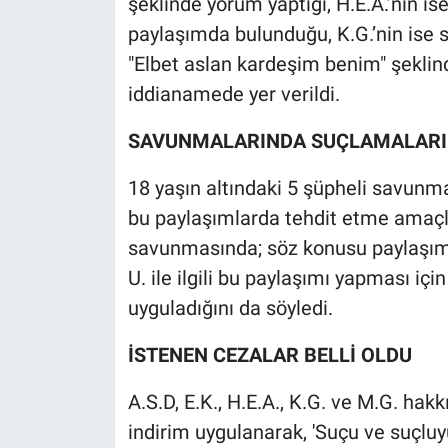
şeklinde yorum yaptığı, H.E.A.’nın is
Yerel Yaşam
paylaşımda bulunduğu, K.G.’nin ise s
"Elbet aslan kardeşim benim" şeklind
Canlı Yayın
iddianamede yer verildi.
SAVUNMALARINDA SUÇLAMALARI 
18 yaşın altındaki 5 şüpheli savunmal
bu paylaşımlarda tehdit etme amaçlar
savunmasında; söz konusu paylaşımı
U. ile ilgili bu paylaşımı yapması içi
uyguladığını da söyledi.
İSTENEN CEZALAR BELLİ OLDU
A.S.D, E.K., H.E.A., K.G. ve M.G. hak
indirim uygulanarak, 'Suçu ve suçluy