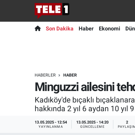
Anında Manşet
Son Dakika
Nöbetçi Eczaneler
Son Dakika
Haber
Ekonomi
Dün
Başka Sohbetler
Haber
Hava Durumu
Belgesel
Ekonomi
Namaz Vakitleri
Bilim turu
Dünya
Trafik Durumu
HABERLER
HABER
Minguzzi ailesini teh
Bilim ve Teknoloji Evreni
Teknoloji
Süper Lig Puan Durumu ve Fikstür
Kadıköy'de bıçaklı bıçaklanara
Doğa Konuşuyor
Sağlık
Tüm Manşetler
hakkında 2 yıl 6 aydan 10 yıl 
Dünya
Spor
Son Dakika Haberleri
13.05.2025 - 12:54
13.05.2025 - 14:20
2
YAYINLANMA
GÜNCELLEME
PAYLAŞI
Ege Saati
Yayın Akışı
Haber Arşivi