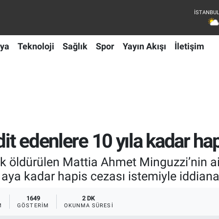
ya
Teknoloji
Sağlık
Spor
Yayın Akışı
İletişim
dit edenlere 10 yıla kadar ha
k öldürülen Mattia Ahmet Minguzzi’nin ail
9 aya kadar hapis cezası istemiyle iddia
1649
2 DK
M
GÖSTERIM
OKUNMA SÜRESI