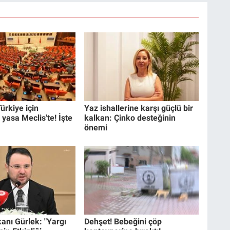
ürkiye için
Yaz ishallerine karşı güçlü bir
 yasa Meclis'te! İşte
kalkan: Çinko desteğinin
önemi
anı Gürlek: "Yargı
Dehşet! Bebeğini çöp