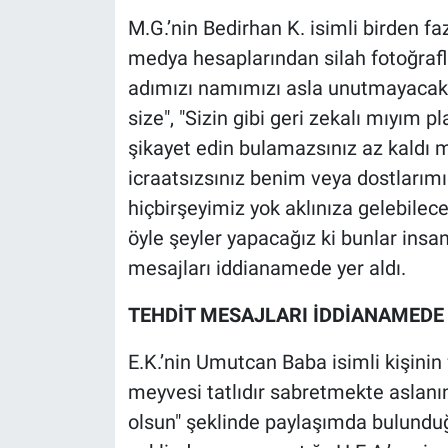
Nedir
M.G.’nin Bedirhan K. isimli birden faz
medya hesaplarından silah fotoğrafla
Popüler
adımızı namımızı asla unutmayacak
Programlar
size", "Sizin gibi geri zekalı mıyım pl
şikayet edin bulamazsınız az kaldı 
Sağlık
icraatsızsınız benim veya dostlarımı
hiçbirşeyimiz yok aklınıza gelebilece
Spor
öyle şeyler yapacağız ki bunlar insan
Teknoloji
mesajları iddianamede yer aldı.
TEHDİT MESAJLARI İDDİANAMEDE 
Türkiye'nin Geleceği
E.K.’nin Umutcan Baba isimli kişinin 
Türkiye'nin Gündemi
meyvesi tatlıdır sabretmekte aslanı
Yerel Gündem
olsun" şeklinde paylaşımda bulunduğ