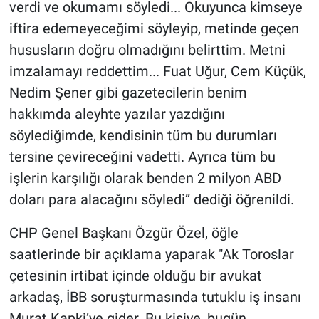
Nedir
verdi ve okumamı söyledi... Okuyunca kimseye
iftira edemeyeceğimi söyleyip, metinde geçen
Popüler
hususların doğru olmadığını belirttim. Metni
imzalamayı reddettim... Fuat Uğur, Cem Küçük,
Programlar
Nedim Şener gibi gazetecilerin benim
hakkımda aleyhte yazılar yazdığını
Sağlık
söylediğimde, kendisinin tüm bu durumları
Spor
tersine çevireceğini vadetti. Ayrıca tüm bu
işlerin karşılığı olarak benden 2 milyon ABD
Teknoloji
doları para alacağını söyledi” dediği öğrenildi.
Türkiye'nin Geleceği
CHP Genel Başkanı Özgür Özel, öğle
saatlerinde bir açıklama yaparak "Ak Toroslar
Türkiye'nin Gündemi
çetesinin irtibat içinde olduğu bir avukat
Yerel Gündem
arkadaş, İBB soruşturmasında tutuklu iş insanı
Murat Kapki’ye gider. Bu kişiye, bugün