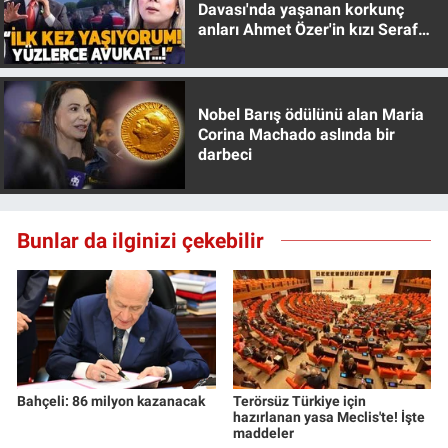
Davası'nda yaşanan korkunç
anları Ahmet Özer'in kızı Seraf
Özer anlattı!
Nobel Barış ödülünü alan Maria
Corina Machado aslında bir
darbeci
Bunlar da ilginizi çekebilir
Bahçeli: 86 milyon kazanacak
Terörsüz Türkiye için
hazırlanan yasa Meclis'te! İşte
maddeler