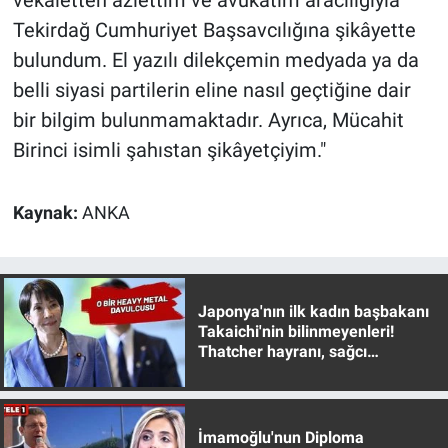
vekâletten azlettim ve avukatım aracılığıyla
Tekirdağ Cumhuriyet Başsavcılığına şikâyette
bulundum. El yazılı dilekçemin medyada ya da
belli siyasi partilerin eline nasıl geçtiğine dair
bir bilgim bulunmamaktadır. Ayrıca, Mücahit
Birinci isimli şahıstan şikâyetçiyim."
Kaynak:
ANKA
Japonya'nın ilk kadın başbakanı
Takaichi'nin bilinmeyenleri!
Thatcher hayranı, sağcı
muhafazakar
İmamoğlu'nun Diploma