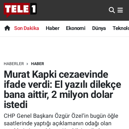
Anında Manşet
Son Dakika
Nöbetçi Eczaneler
Son Dakika
Haber
Ekonomi
Dünya
Teknolo
Başka Sohbetler
Haber
Hava Durumu
Belgesel
Ekonomi
Namaz Vakitleri
HABERLER
HABER
Bilim turu
Dünya
Trafik Durumu
Murat Kapki cezaevinde
Bilim ve Teknoloji Evreni
Teknoloji
Süper Lig Puan Durumu ve Fikstür
ifade verdi: El yazılı dilekçe
bana aittir, 2 milyon dolar
Doğa Konuşuyor
Sağlık
Tüm Manşetler
istedi
Dünya
Spor
Son Dakika Haberleri
CHP Genel Başkanı Özgür Özel’in bugün öğle
saatlerinde yaptığı açıklamanın odağı olan
Ege Saati
Yayın Akışı
Haber Arşivi