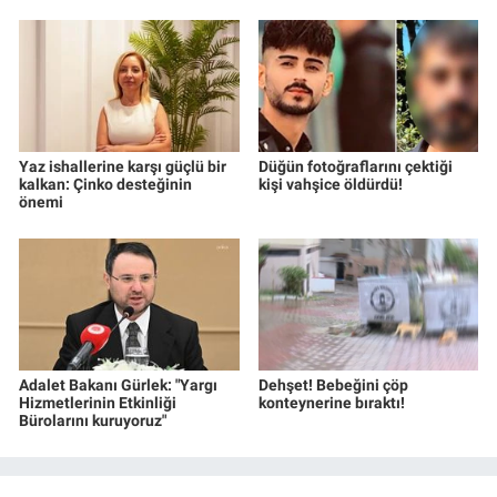
Yaz ishallerine karşı güçlü bir
Düğün fotoğraflarını çektiği
kalkan: Çinko desteğinin
kişi vahşice öldürdü!
önemi
Adalet Bakanı Gürlek: "Yargı
Dehşet! Bebeğini çöp
Hizmetlerinin Etkinliği
konteynerine bıraktı!
Bürolarını kuruyoruz"