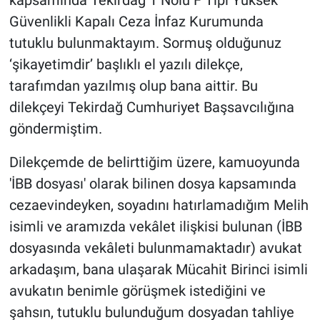
kapsamında Tekirdağ 1 Nolu F Tipi Yüksek
Güvenlikli Kapalı Ceza İnfaz Kurumunda
tutuklu bulunmaktayım. Sormuş olduğunuz
‘şikayetimdir’ başlıklı el yazılı dilekçe,
tarafımdan yazılmış olup bana aittir. Bu
dilekçeyi Tekirdağ Cumhuriyet Başsavcılığına
göndermiştim.
Dilekçemde de belirttiğim üzere, kamuoyunda
'İBB dosyası' olarak bilinen dosya kapsamında
cezaevindeyken, soyadını hatırlamadığım Melih
isimli ve aramızda vekâlet ilişkisi bulunan (İBB
dosyasında vekâleti bulunmamaktadır) avukat
arkadaşım, bana ulaşarak Mücahit Birinci isimli
avukatın benimle görüşmek istediğini ve
şahsın, tutuklu bulunduğum dosyadan tahliye