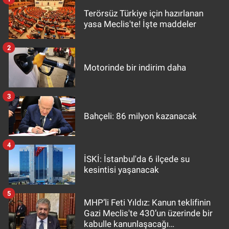
Terörsüz Türkiye için hazırlanan
yasa Meclis'te! İşte maddeler
2
Motorinde bir indirim daha
3
Bahçeli: 86 milyon kazanacak
4
İSKİ: İstanbul'da 6 ilçede su
kesintisi yaşanacak
5
MHP’li Feti Yıldız: Kanun teklifinin
Gazi Meclis'te 430’un üzerinde bir
kabulle kanunlaşacağı