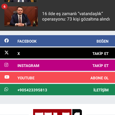
görülmektedir
6
16 ilde eş zamanlı “vatandaşlık”
operasyonu: 73 kişi gözaltına alındı
FACEBOOK
BEĞEN
X
TAKIP ET
INSTAGRAM
TAKIP ET
YOUTUBE
ABONE OL
+905423395813
İLETIŞIM