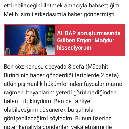
ettirebileceğini iletmek amacıyla bahsettiğim
Melih isimli arkadaşımla haber göndermişti.
AHBAP soruşturmasında
Gülben Ergen: Mağdur
hissediyorum
Ben söz konusu dosyada 3 defa (Mücahit
Birinci’nin haber gönderdiği tarihlerde 2 defa)
etkin pişmanlık hükümlerinden faydalanmama
rağmen, beyanlarım yeterli görülmediğinden
hâlen tutukluydum. Ben de tahliye
olabileceğimi düşünerek bu şahısla
görüşebileceğimi söyledim. Bunun üzerine
noter kanalıyla gönderilen vekâletname ile