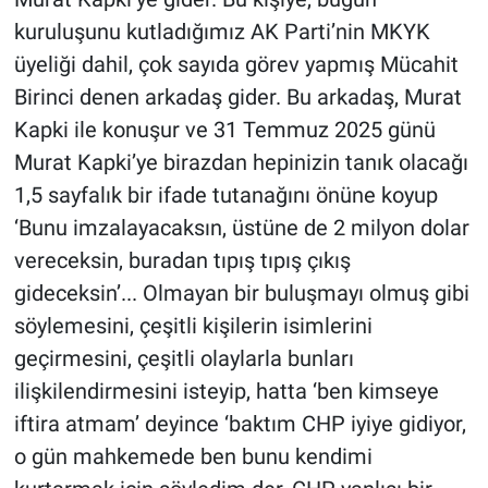
Yerel Yaşam
kuruluşunu kutladığımız AK Parti’nin MKYK
üyeliği dahil, çok sayıda görev yapmış Mücahit
Canlı Yayın
Birinci denen arkadaş gider. Bu arkadaş, Murat
Kapki ile konuşur ve 31 Temmuz 2025 günü
Murat Kapki’ye birazdan hepinizin tanık olacağı
1,5 sayfalık bir ifade tutanağını önüne koyup
‘Bunu imzalayacaksın, üstüne de 2 milyon dolar
vereceksin, buradan tıpış tıpış çıkış
gideceksin’... Olmayan bir buluşmayı olmuş gibi
söylemesini, çeşitli kişilerin isimlerini
geçirmesini, çeşitli olaylarla bunları
ilişkilendirmesini isteyip, hatta ‘ben kimseye
iftira atmam’ deyince ‘baktım CHP iyiye gidiyor,
o gün mahkemede ben bunu kendimi