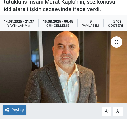
tutuklu iş insanı Murat Kapki’nin, söz konusu
iddialara ilişkin cezaevinde ifade verdi.
Ege'den Esintiler
İletişim
14.08.2025 - 21:37
15.08.2025 - 00:45
9
2408
Eğitim
YAYINLANMA
GÜNCELLEME
PAYLAŞIM
GÖSTERIM
Eğlence
Ekonomi
Forum
Gerçeğin İzinde
Gün Başlıyor
Paylaş
-
+
Gün Bitiyor
A
A
Gün Ortası