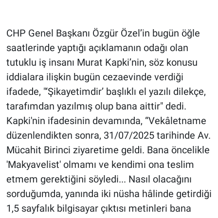
Gündem Özel
CHP Genel Başkanı Özgür Özel’in bugün öğle
saatlerinde yaptığı açıklamanın odağı olan
Günün görüntüsü
tutuklu iş insanı Murat Kapki’nin, söz konusu
Haber
iddialara ilişkin bugün cezaevinde verdiği
ifadede, "‘Şikayetimdir’ başlıklı el yazılı dilekçe,
İlan
tarafımdan yazılmış olup bana aittir" dedi.
Kapki'nin ifadesinin devamında, “Vekâletname
Kimdir
düzenlendikten sonra, 31/07/2025 tarihinde Av.
Koronavirüs
Mücahit Birinci ziyaretime geldi. Bana öncelikle
'Makyavelist' olmamı ve kendimi ona teslim
Kültür Sanat
etmem gerektiğini söyledi... Nasıl olacağını
sorduğumda, yanında iki nüsha hâlinde getirdiği
Ne demişti
1,5 sayfalık bilgisayar çıktısı metinleri bana