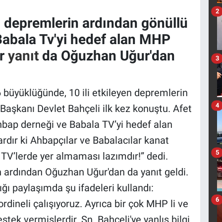
2
depremlerin ardından gönüllü
Babala Tv'yi hedef alan MHP
ir
yanıt
da Oğuzhan Uğur'dan
3
büyüklüğünde, 10 ili etkileyen depremlerin
4
aşkanı Devlet Bahçeli ilk kez konuştu. Afet
hbap derneği ve Babala TV’yi hedef alan
ardır ki Ahbapçılar ve Babalacılar kanat
5
 TV’lerde yer almaması lazımdır!” dedi.
n ardından Oğuzhan Uğur'dan da yanıt geldi.
ı paylaşımda şu ifadeleri kullandı:
6
ordineli çalışıyoruz. Ayrıca bir çok MHP li ve
tek vermişlerdir. Sn. Bahçeli'ye yanlış bilgi