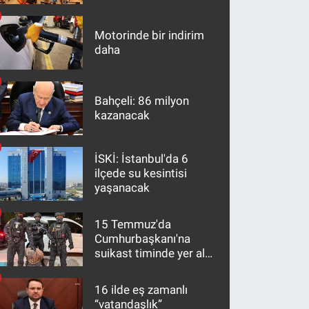
maddeler
Motorinde bir indirim
daha
Bahçeli: 86 milyon
kazanacak
İSKİ: İstanbul'da 6
ilçede su kesintisi
yaşanacak
15 Temmuz'da
Cumhurbaşkanı'na
suikast timinde yer alan
firari FETÖ hükümlüsü
10 yıl sonra yakalandı
16 ilde eş zamanlı
“vatandaşlık”