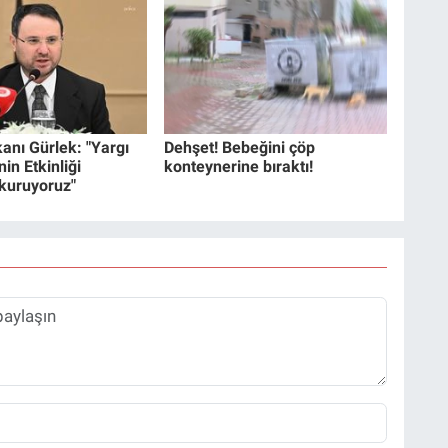
anı Gürlek: "Yargı
Dehşet! Bebeğini çöp
in Etkinliği
konteynerine bıraktı!
 kuruyoruz"