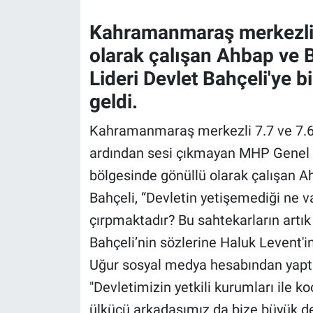
Kahramanmaraş merkezli 
Gündem Özel
olarak çalışan Ahbap ve 
Günün görüntüsü
Lideri Devlet Bahçeli'ye b
geldi.
Haber
Kahramanmaraş merkezli 7.7 ve 7.6 
İlan
ardından sesi çıkmayan MHP Genel B
bölgesinde gönüllü olarak çalışan A
Kimdir
Bahçeli, “Devletin yetişemediği ne v
Koronavirüs
çırpmaktadır? Bu sahtekarların artık
Bahçeli’nin sözlerine Haluk Levent'i
Kültür Sanat
Uğur sosyal medya hesabından yaptığ
Ne demişti
"Devletimizin yetkili kurumları ile ko
ülkücü arkadaşımız da bize büyük des