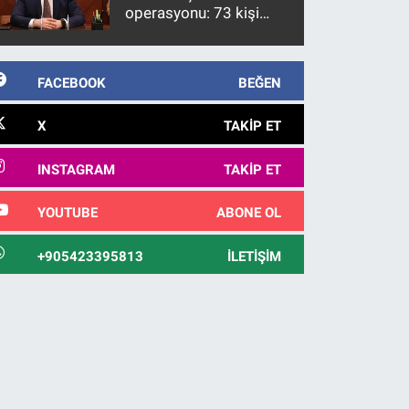
operasyonu: 73 kişi
gözaltına alındı
FACEBOOK
BEĞEN
X
TAKIP ET
INSTAGRAM
TAKIP ET
YOUTUBE
ABONE OL
+905423395813
İLETIŞIM