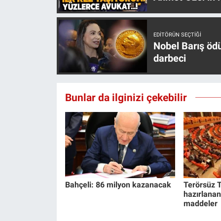
Yerel Yaşam
Canlı Yayın
EDITÖRÜN SEÇTIĞI
Nobel Barış öd
darbeci
Bunlar da ilginizi çekebilir
Bahçeli: 86 milyon kazanacak
Terörsüz T
hazırlanan
maddeler