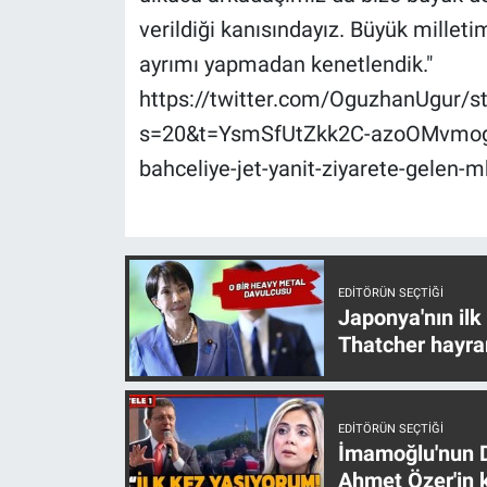
Nedir
verildiği kanısındayız. Büyük milletim
ayrımı yapmadan kenetlendik."
Popüler
https://twitter.com/OguzhanUgur/
Programlar
s=20&t=YsmSfUtZkk2C-azoOMvmog ht
bahceliye-jet-yanit-ziyarete-gelen-mh
Sağlık
Spor
Teknoloji
EDITÖRÜN SEÇTIĞI
Japonya'nın ilk
Türkiye'nin Geleceği
Thatcher hayra
Türkiye'nin Gündemi
EDITÖRÜN SEÇTIĞI
İmamoğlu'nun D
Yerel Gündem
Ahmet Özer'in k