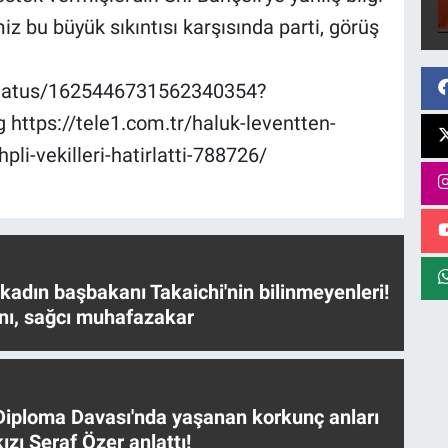
iz bu büyük sıkıntısı karşısında parti, görüş
status/1625446731562340354?
tps://tele1.com.tr/haluk-leventten-
pli-vekilleri-hatirlatti-788726/
 kadın başbakanı Takaichi'nin bilinmeyenleri!
nı, sağcı muhafazakar
iploma Davası'nda yaşanan korkunç anları
ızı Seraf Özer anlattı!