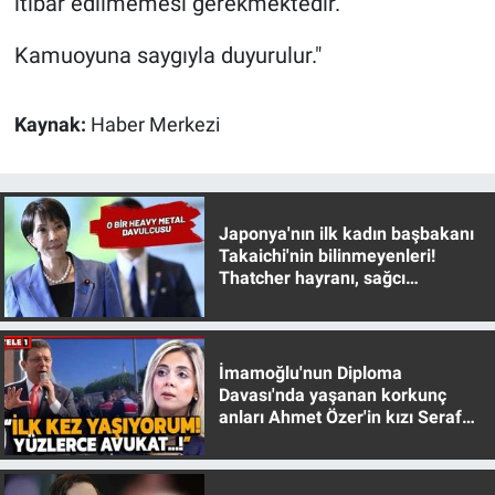
itibar edilmemesi gerekmektedir.
Kamuoyuna saygıyla duyurulur."
Kaynak:
Haber Merkezi
Japonya'nın ilk kadın başbakanı
Takaichi'nin bilinmeyenleri!
Thatcher hayranı, sağcı
muhafazakar
İmamoğlu'nun Diploma
Davası'nda yaşanan korkunç
anları Ahmet Özer'in kızı Seraf
Özer anlattı!