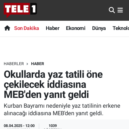
Anında Manşet
Son Dakika
Nöbetçi Eczaneler
Son Dakika
Haber
Ekonomi
Dünya
Teknolo
Başka Sohbetler
Haber
Hava Durumu
Belgesel
Ekonomi
Namaz Vakitleri
HABERLER
HABER
Bilim turu
Dünya
Trafik Durumu
Okullarda yaz tatili öne
Bilim ve Teknoloji Evreni
Teknoloji
Süper Lig Puan Durumu ve Fikstür
çekilecek iddiasına
MEB'den yanıt geldi
Doğa Konuşuyor
Sağlık
Tüm Manşetler
Kurban Bayramı nedeniyle yaz tatilinin erkene
Dünya
Spor
Son Dakika Haberleri
alınacağı iddiasına MEB'den yanıt geldi.
Ege Saati
Yayın Akışı
Haber Arşivi
08.04.2025 - 12:00
1039