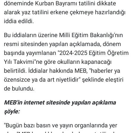
döneminde Kurban Bayramı tatilini dikkate
alarak yaz tatilini erkene çekmeye hazırlandığı
Gündem Özel
iddia edildi.
Günün görüntüsü
Bu iddiaların üzerine Milli Eğitim Bakanlığı'nın
resmi sitesinden yapılan açıklamada, dönem
Haber
başında yayımlanan "2024-2025 Eğitim Öğretim
İlan
Yılı Takvimi"ne göre okulların kapanacağı
belirtildi. İddialar hakkında MEB, "haberler ya
Kimdir
özensizce ya da art niyetlidir" şeklinde eleştiri
de bulundu.
Koronavirüs
MEB'in internet sitesinde yapılan açıklama
Kültür Sanat
şöyle:
Ne demişti
"Bugün bazı basın ve yayın organlarında yer