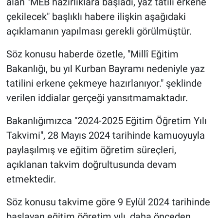
alan "MEB hazırlıklara başladı, yaz tatili erkene
Nedir
çekilecek" başlıklı habere ilişkin aşağıdaki
Popüler
açıklamanın yapılması gerekli görülmüştür.
Programlar
Söz konusu haberde özetle, "Millî Eğitim
Bakanlığı, bu yıl Kurban Bayramı nedeniyle yaz
Sağlık
tatilini erkene çekmeye hazırlanıyor." şeklinde
verilen iddialar gerçeği yansıtmamaktadır.
Spor
Bakanlığımızca "2024-2025 Eğitim Öğretim Yılı
Teknoloji
Takvimi", 28 Mayıs 2024 tarihinde kamuoyuyla
paylaşılmış ve eğitim öğretim süreçleri,
Türkiye'nin Geleceği
açıklanan takvim doğrultusunda devam
Türkiye'nin Gündemi
etmektedir.
Söz konusu takvime göre 9 Eylül 2024 tarihinde
Yerel Gündem
başlayan eğitim öğretim yılı, daha önceden