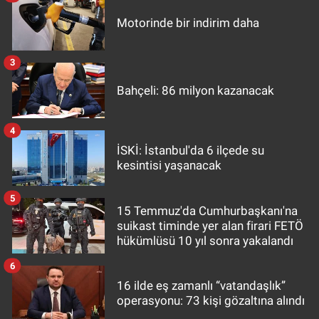
Motorinde bir indirim daha
3
Bahçeli: 86 milyon kazanacak
4
İSKİ: İstanbul'da 6 ilçede su
kesintisi yaşanacak
5
15 Temmuz'da Cumhurbaşkanı'na
suikast timinde yer alan firari FETÖ
hükümlüsü 10 yıl sonra yakalandı
6
16 ilde eş zamanlı “vatandaşlık”
operasyonu: 73 kişi gözaltına alındı