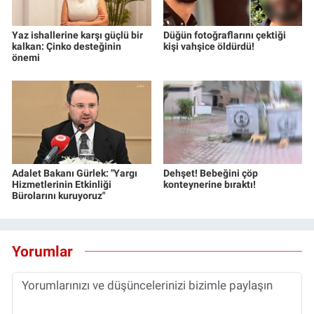
Yaz ishallerine karşı güçlü bir
Düğün fotoğraflarını çektiği
kalkan: Çinko desteğinin
kişi vahşice öldürdü!
önemi
Adalet Bakanı Gürlek: "Yargı
Dehşet! Bebeğini çöp
Hizmetlerinin Etkinliği
konteynerine bıraktı!
Bürolarını kuruyoruz"
Yorumlar