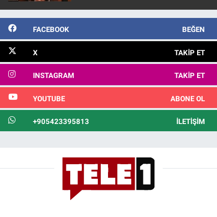
FACEBOOK
BEĞEN
X
TAKIP ET
INSTAGRAM
TAKIP ET
YOUTUBE
ABONE OL
+905423395813
İLETIŞIM