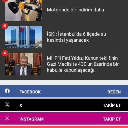
Motorinde bir indirim daha
5
İSKİ: İstanbul'da 6 ilçede su
kesintisi yaşanacak
6
MHP’li Feti Yıldız: Kanun teklifinin
Gazi Meclis'te 430’un üzerinde bir
kabulle kanunlaşacağı
görülmektedir
FACEBOOK
BEĞEN
X
TAKIP ET
INSTAGRAM
TAKIP ET