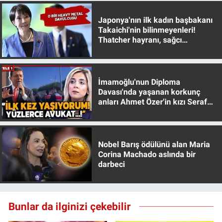
Japonya'nın ilk kadın başbakanı
Takaichi'nin bilinmeyenleri!
Thatcher hayranı, sağcı
muhafazakar
İmamoğlu'nun Diploma
Davası'nda yaşanan korkunç
anları Ahmet Özer'in kızı Seraf
Özer anlattı!
Nobel Barış ödülünü alan Maria
Corina Machado aslında bir
darbeci
Bunlar da ilginizi çekebilir