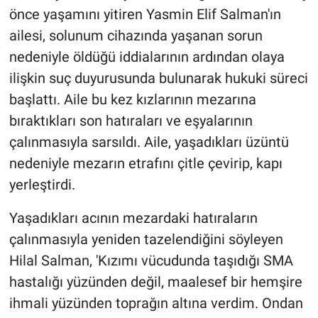
Nedir
önce yaşamını yitiren Yasmin Elif Salman'ın
ailesi, solunum cihazında yaşanan sorun
Popüler
nedeniyle öldüğü iddialarının ardından olaya
ilişkin suç duyurusunda bulunarak hukuki süreci
Programlar
başlattı. Aile bu kez kızlarının mezarına
Sağlık
bıraktıkları son hatıraları ve eşyalarının
çalınmasıyla sarsıldı. Aile, yaşadıkları üzüntü
Spor
nedeniyle mezarın etrafını çitle çevirip, kapı
yerleştirdi.
Teknoloji
Yaşadıkları acının mezardaki hatıraların
Türkiye'nin Geleceği
çalınmasıyla yeniden tazelendiğini söyleyen
Türkiye'nin Gündemi
Hilal Salman, 'Kızımı vücudunda taşıdığı SMA
hastalığı yüzünden değil, maalesef bir hemşire
Yerel Gündem
ihmali yüzünden toprağın altına verdim. Ondan