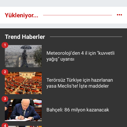
Yükleniyor...
Trend Haberler
1
Meteoroloji'den 4 il için "kuvvetli
yağış" uyarısı
2
Terörsüz Türkiye için hazırlanan
yasa Meclis'te! İşte maddeler
3
Bahçeli: 86 milyon kazanacak
4