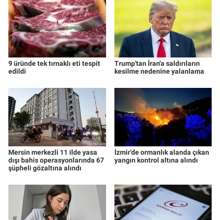
9 üründe tek tırnaklı eti tespit
Trump'tan İran'a saldırıların
edildi
kesilme nedenine yalanlama
Mersin merkezli 11 ilde yasa
İzmir'de ormanlık alanda çıkan
dışı bahis operasyonlarında 67
yangın kontrol altına alındı
şüpheli gözaltına alındı