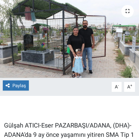
Ege'den Esintiler
İletişim
Eğitim
Eğlence
Ekonomi
Forum
Paylaş
-
+
A
A
Gerçeğin İzinde
Gün Başlıyor
Gün Bitiyor
Gülşah ATICI-Eser PAZARBAŞI/ADANA, (DHA)-
ADANA'da 9 ay önce yaşamını yitiren SMA Tip 1
Gün Ortası