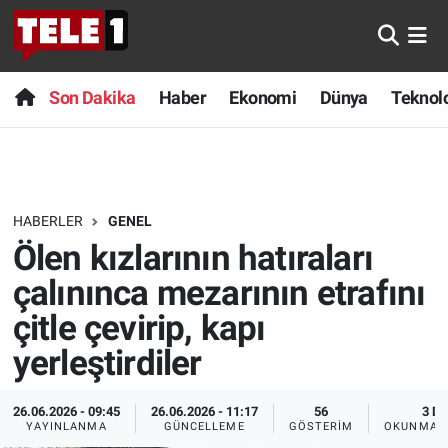
Anında Manşet
Son Dakika
Nöbetçi Eczaneler
Son Dakika
Haber
Ekonomi
Dünya
Teknolo
Başka Sohbetler
Haber
Hava Durumu
Belgesel
Ekonomi
Namaz Vakitleri
HABERLER
GENEL
Bilim turu
Dünya
Trafik Durumu
Ölen kızlarının hatıraları
Bilim ve Teknoloji Evreni
Teknoloji
Süper Lig Puan Durumu ve Fikstür
çalınınca mezarının etrafını
çitle çevirip, kapı
Doğa Konuşuyor
Sağlık
Tüm Manşetler
yerleştirdiler
Dünya
Spor
Son Dakika Haberleri
26.06.2026 - 09:45
26.06.2026 - 11:17
56
3 DK
YAYINLANMA
GÜNCELLEME
GÖSTERIM
OKUNMA S
Ege Saati
Yayın Akışı
Haber Arşivi