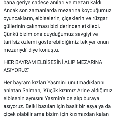
bana geriye sadece anıları ve mezarı kaldı.
Yerel Yaşam
Ancak son zamanlarda mezarına koyduğumuz
oyuncakların, elbiselerin, çiçeklerin ve rüzgar
Canlı Yayın
güllerinin çalınması bizi derinden etkiledi.
Çünkü bizim ona duyduğumuz sevgiyi ve
tarifsiz özlemi gösterebildiğimiz tek yer onun
mezarıydı' diye konuştu.
'HER BAYRAM ELBİSESİNİ ALIP MEZARINA
ASIYORUZ'
Her bayram kızları Yasmin'i unutmadıklarını
anlatan Salman, 'Küçük kızımız Arin'e aldığımız
elbisenin aynısını Yasmin'e de alıp buraya
asıyoruz. Belki bazıları için basit bir eşya ya da
çiçek olabilir ama bizim için kızımızdan kalan