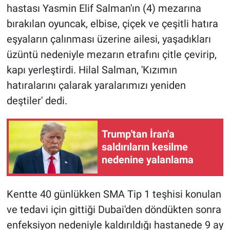
hastası Yasmin Elif Salman'ın (4) mezarına
bırakılan oyuncak, elbise, çiçek ve çeşitli hatıra
Gündem Özel
eşyaların çalınması üzerine ailesi, yaşadıkları
Günün görüntüsü
üzüntü nedeniyle mezarın etrafını çitle çevirip,
kapı yerleştirdi. Hilal Salman, 'Kızımın
Haber
hatıralarını çalarak yaralarımızı yeniden
deştiler' dedi.
İlan
Kimdir
Trump'tan İran'a
saldırıların kesilme
Koronavirüs
nedenine yalanlama
Kültür Sanat
Kentte 40 günlükken SMA Tip 1 teşhisi konulan
Ne demişti
ve tedavi için gittiği Dubai'den döndükten sonra
enfeksiyon nedeniyle kaldırıldığı hastanede 9 ay