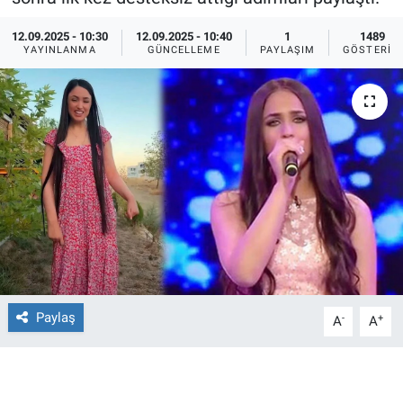
Ege'den Esintiler
İletişim
12.09.2025 - 10:30
12.09.2025 - 10:40
1
1489
YAYINLANMA
GÜNCELLEME
PAYLAŞIM
GÖSTERIM
Eğitim
Eğlence
Ekonomi
Forum
Gerçeğin İzinde
Gün Başlıyor
Paylaş
-
+
A
A
Gün Bitiyor
Gün Ortası