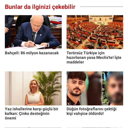
Bunlar da ilginizi çekebilir
Bahçeli: 86 milyon kazanacak
Terörsüz Türkiye için
hazırlanan yasa Meclis'te! İşte
maddeler
Yaz ishallerine karşı güçlü bir
Düğün fotoğraflarını çektiği
kalkan: Çinko desteğinin
kişi vahşice öldürdü!
önemi