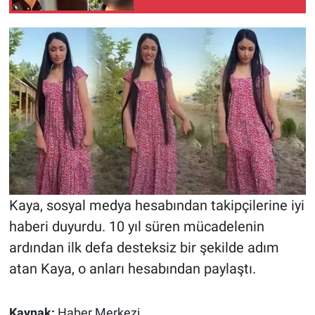
Nedir
Popüler
Programlar
Sağlık
Spor
Teknoloji
Kaya, sosyal medya hesabından takipçilerine iyi
Türkiye'nin Geleceği
haberi duyurdu. 10 yıl süren mücadelenin
ardından ilk defa desteksiz bir şekilde adım
Türkiye'nin Gündemi
atan Kaya, o anları hesabından paylaştı.
Yerel Gündem
Kaynak:
Haber Merkezi