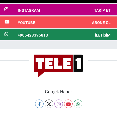
INSTAGRAM
TAKIP ET
YOUTUBE
ABONE OL
+905423395813
İLETIŞIM
Gerçek Haber