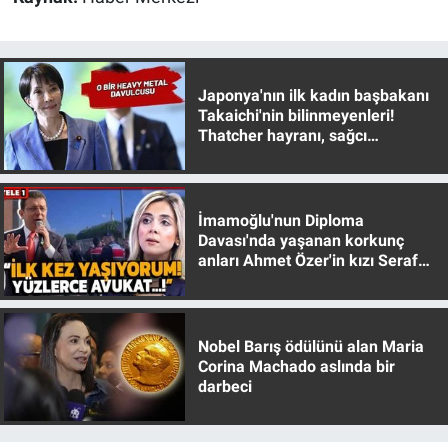
Yerel Yaşam
Canlı Yayın
Japonya'nın ilk kadın başbakanı
Takaichi'nin bilinmeyenleri!
Thatcher hayranı, sağcı
muhafazakar
İmamoğlu'nun Diploma
Davası'nda yaşanan korkunç
anları Ahmet Özer'in kızı Seraf
Özer anlattı!
Nobel Barış ödülünü alan Maria
Corina Machado aslında bir
darbeci