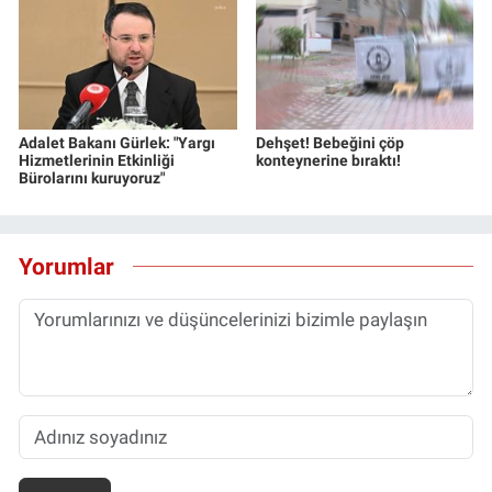
Adalet Bakanı Gürlek: "Yargı
Dehşet! Bebeğini çöp
Hizmetlerinin Etkinliği
konteynerine bıraktı!
Bürolarını kuruyoruz"
Yorumlar