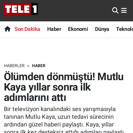
Anında Manşet
Son Dakika
Nöbetçi Eczaneler
Son Dakika
Haber
Ekonomi
Dünya
Teknolo
Başka Sohbetler
Haber
Hava Durumu
Belgesel
Ekonomi
Namaz Vakitleri
HABERLER
HABER
Bilim turu
Dünya
Trafik Durumu
Ölümden dönmüştü! Mutlu
Bilim ve Teknoloji Evreni
Teknoloji
Süper Lig Puan Durumu ve Fikstür
Kaya yıllar sonra ilk
adımlarını attı
Doğa Konuşuyor
Sağlık
Tüm Manşetler
Bir televizyon kanalındaki ses yarışmasıyla
Dünya
Spor
Son Dakika Haberleri
tanınan Mutlu Kaya, uzun tedavi sürecinin
ardından güzel haberi paylaştı. Kaya, yıllar
Ege Saati
Yayın Akışı
Haber Arşivi
sonra ilk kez desteksiz attığı adımları paylaştı.