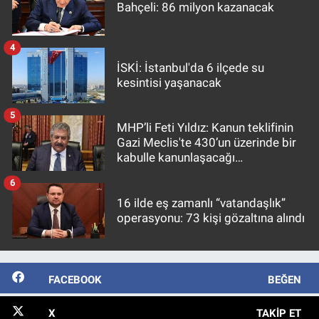
Bahçeli: 86 milyon kazanacak
4
İSKİ: İstanbul'da 6 ilçede su
kesintisi yaşanacak
5
MHP’li Feti Yıldız: Kanun teklifinin
Gazi Meclis'te 430’un üzerinde bir
kabulle kanunlaşacağı
görülmektedir
6
16 ilde eş zamanlı “vatandaşlık”
operasyonu: 73 kişi gözaltına alındı
FACEBOOK
BEĞEN
X
TAKIP ET