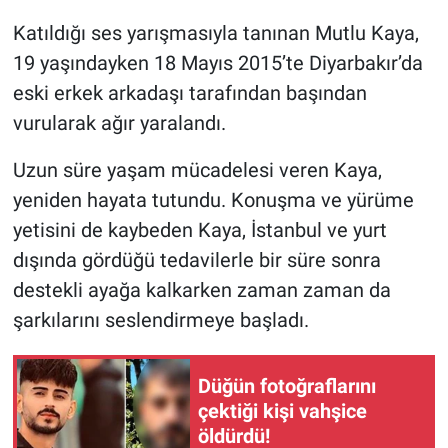
Katıldığı ses yarışmasıyla tanınan Mutlu Kaya,
Gündem Özel
19 yaşındayken 18 Mayıs 2015’te Diyarbakır’da
eski erkek arkadaşı tarafından başından
Günün görüntüsü
vurularak ağır yaralandı.
Haber
Uzun süre yaşam mücadelesi veren Kaya,
yeniden hayata tutundu. Konuşma ve yürüme
İlan
yetisini de kaybeden Kaya, İstanbul ve yurt
Kimdir
dışında gördüğü tedavilerle bir süre sonra
destekli ayağa kalkarken zaman zaman da
Koronavirüs
şarkılarını seslendirmeye başladı.
Kültür Sanat
Düğün fotoğraflarını
Ne demişti
çektiği kişi vahşice
öldürdü!