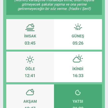
gitmeyecek şakalar yapma ve ona yerine
Ege'den Esintiler
İletişim
getiremeyeceğin bir söz verme. (Hadis-i Şerif)
Eğitim
Eğlence
İMSAK
GÜNEŞ
03:45
05:26
Ekonomi
Forum
ÖĞLE
İKINDI
Gerçeğin İzinde
12:41
16:33
Gün Başlıyor
Gün Bitiyor
AKŞAM
YATSI
Gün Ortası