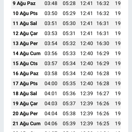
Nedir
9 Ağu Paz
03:48
05:28
12:41
16:32
19:45
10 Ağu Pts
03:50
05:29
12:41
16:32
19:43
Popüler
11 Ağu Sal
03:51
05:30
12:41
16:31
19:42
Programlar
12 Ağu Çar
03:53
05:31
12:41
16:31
19:41
13 Ağu Per
03:54
05:32
12:40
16:30
19:39
Sağlık
14 Ağu Cum
03:56
05:33
12:40
16:29
19:38
Spor
15 Ağu Cts
03:57
05:34
12:40
16:29
19:37
16 Ağu Paz
03:58
05:34
12:40
16:28
19:35
Teknoloji
17 Ağu Pts
04:00
05:35
12:40
16:28
19:34
Türkiye'nin Geleceği
18 Ağu Sal
04:01
05:36
12:39
16:27
19:32
19 Ağu Çar
04:03
05:37
12:39
16:26
19:31
Türkiye'nin Gündemi
20 Ağu Per
04:04
05:38
12:39
16:26
19:30
Yerel Gündem
21 Ağu Cum
04:06
05:39
12:39
16:25
19:28