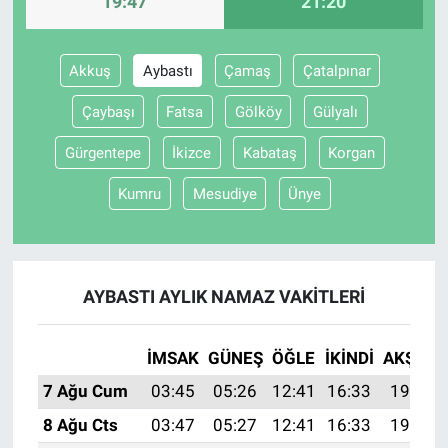
19:47
21:20
Gündem Özel
Akkuş
Aybastı
Çamaş
Çatalpınar
Günün görüntüsü
Çaybaşı
Fatsa
Gölköy
Gülyalı
Haber
Gürgentepe
İkizce
Kabataş
Korgan
Kumru
Mesudiye
Ünye
İlan
Kimdir
AYBASTI AYLIK NAMAZ VAKITLERI
Koronavirüs
Kültür Sanat
İMSAK
GÜNEŞ
ÖĞLE
İKINDI
AKŞAM
7 Ağu Cum
03:45
05:26
12:41
16:33
19:47
Ne demişti
8 Ağu Cts
03:47
05:27
12:41
16:33
19:46