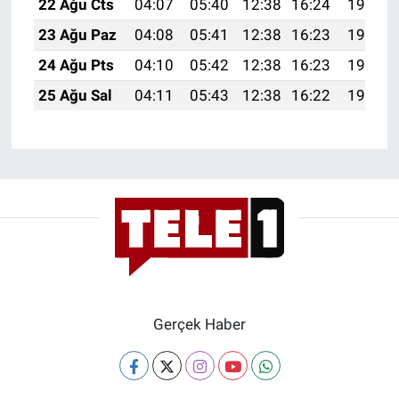
22 Ağu Cts
04:07
05:40
12:38
16:24
19:27
Yerel Yaşam
23 Ağu Paz
04:08
05:41
12:38
16:23
19:25
Canlı Yayın
24 Ağu Pts
04:10
05:42
12:38
16:23
19:24
25 Ağu Sal
04:11
05:43
12:38
16:22
19:22
Gerçek Haber