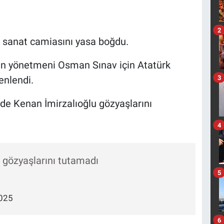
2
 sanat camiasını yasa boğdu.
lerin yönetmeni Osman Sınav için Atatürk
3
enlendi.
nde Kenan İmirzalıoğlu gözyaşlarını
4
 gözyaşlarını tutamadı
5
025
6