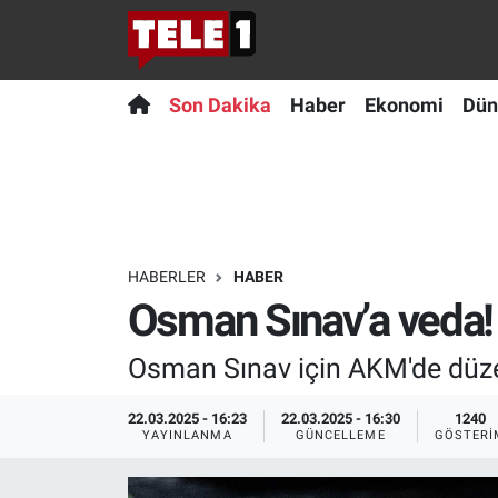
Anında Manşet
Son Dakika
Nöbetçi Eczaneler
Son Dakika
Haber
Ekonomi
Dün
Başka Sohbetler
Haber
Hava Durumu
Belgesel
Ekonomi
Namaz Vakitleri
Bilim turu
Dünya
Trafik Durumu
HABERLER
HABER
Osman Sınav’a veda! 
Bilim ve Teknoloji Evreni
Teknoloji
Süper Lig Puan Durumu ve Fikstür
Osman Sınav için AKM'de düzen
Doğa Konuşuyor
Sağlık
Tüm Manşetler
22.03.2025 - 16:23
22.03.2025 - 16:30
1240
Dünya
Spor
Son Dakika Haberleri
YAYINLANMA
GÜNCELLEME
GÖSTERI
Ege Saati
Yayın Akışı
Haber Arşivi