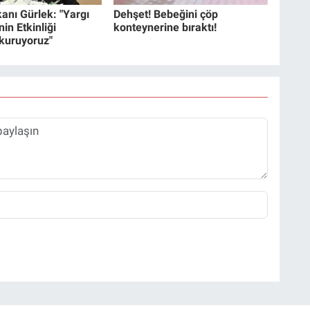
anı Gürlek: "Yargı
Dehşet! Bebeğini çöp
in Etkinliği
konteynerine bıraktı!
 kuruyoruz"