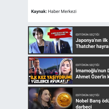
Nedir
Kaynak:
Haber Merkezi
Popüler
Programlar
EDITÖRÜN SEÇTIĞI
Sağlık
Japonya'nın ilk
Thatcher hayra
Spor
Teknoloji
EDITÖRÜN SEÇTIĞI
İmamoğlu'nun D
Ahmet Özer'in k
Türkiye'nin Geleceği
Türkiye'nin Gündemi
EDITÖRÜN SEÇTIĞI
Nobel Barış öd
Yerel Gündem
darbeci