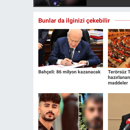
Yerel Yaşam
Bunlar da ilginizi çekebilir
Canlı Yayın
Bahçeli: 86 milyon kazanacak
Terörsüz T
hazırlanan
maddeler