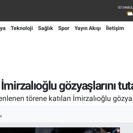
ya
Teknoloji
Sağlık
Spor
Yayın Akışı
İletişim
İmirzalıoğlu gözyaşlarını tu
lenen törene katılan İmirzalıoğlu gözyaş
M