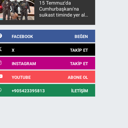
15 Temmuz'da
Cumhurbaşkanı'na
suikast timinde yer alan
firari FETÖ hükümlüsü
10 yıl sonra yakalandı
FACEBOOK
BEĞEN
X
TAKIP ET
INSTAGRAM
TAKIP ET
YOUTUBE
ABONE OL
+905423395813
İLETIŞIM