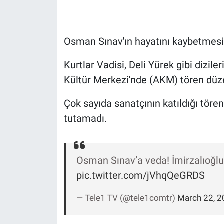
Gündem Özel
Osman Sınav'ın hayatını kaybetmesi
Günün görüntüsü
Kurtlar Vadisi, Deli Yürek gibi dizi
Haber
Kültür Merkezi'nde (AKM) tören düz
İlan
Çok sayıda sanatçının katıldığı töre
tutamadı.
Kimdir
Koronavirüs
Osman Sınav’a veda! İmirzalıoğlu
pic.twitter.com/jVhqQeGRDS
Kültür Sanat
— Tele1 TV (@tele1comtr)
March 22, 2
Ne demişti