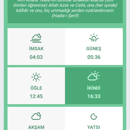
ilimleri öğrenirse) Allah Azze ve Celle, ona (her işinde)
Ege'den Esintiler
İletişim
kâfîdir ve onu, hiç ummadığı yerden rızıklandırıverir.
(Hadis-i Şerif)
Eğitim
Eğlence
İMSAK
GÜNEŞ
Ekonomi
04:03
05:36
Forum
Gerçeğin İzinde
ÖĞLE
İKINDI
12:45
16:33
Gün Başlıyor
Gün Bitiyor
AKŞAM
YATSI
Gün Ortası