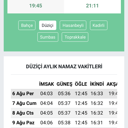
19:45
21:11
Gündem Özel
Bahçe
Düziçi
Hasanbeyli
Kadirli
Günün görüntüsü
Sumbas
Toprakkale
Haber
İlan
DÜZIÇI AYLIK NAMAZ VAKITLERI
Kimdir
İMSAK
GÜNEŞ
ÖĞLE
İKINDI
AKŞAM
Koronavirüs
6 Ağu Per
04:03
05:36
12:45
16:33
19:45
Kültür Sanat
7 Ağu Cum
04:04
05:37
12:45
16:32
19:43
8 Ağu Cts
04:05
05:37
12:45
16:32
19:42
Ne demişti
9 Ağu Paz
04:06
05:38
12:45
16:31
19:41