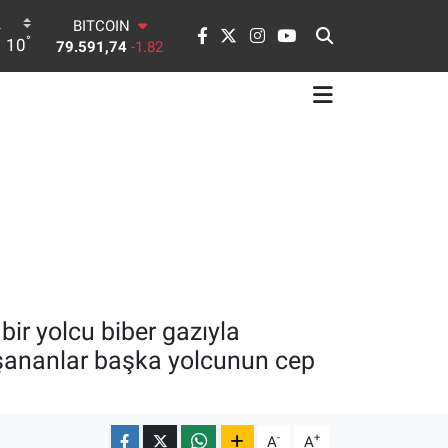
79.591,74
-1.82
DOLAR
°
10
45,43620
0.02
EURO
53,38690
0.19
STERLİN
61,60380
0.18
G.ALTIN
6862,09000
0.19
BİST100
14.598,00
0
ir yolcu biber gazıyla
aşananlar başka yolcunun cep
-
+
A
A