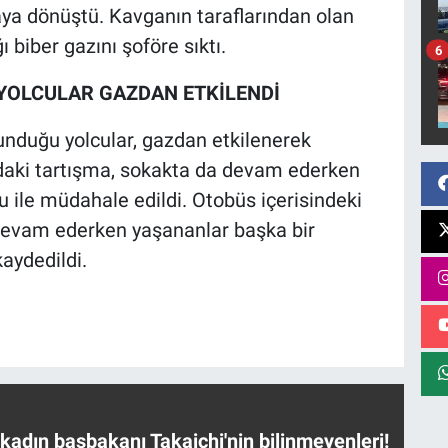
ya dönüştü. Kavganın taraflarından olan
 biber gazını şoföre sıktı.
6
YOLCULAR GAZDAN ETKİLENDİ
unduğu yolcular, gazdan etkilenerek
ındaki tartışma, sokakta da devam ederken
u ile müdahale edildi. Otobüs içerisindeki
 devam ederken yaşananlar başka bir
aydedildi.
 kadın başbakanı Takaichi'nin bilinmeyenleri!