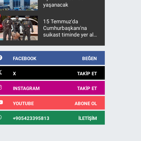
yaşanacak
15 Temmuz'da
Cumhurbaşkanı'na
suikast timinde yer alan
firari FETÖ hükümlüsü
10 yıl sonra yakalandı
FACEBOOK
BEĞEN
X
TAKIP ET
INSTAGRAM
TAKIP ET
YOUTUBE
ABONE OL
+905423395813
İLETIŞIM