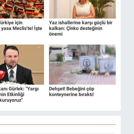
ürkiye için
Yaz ishallerine karşı güçlü bir
 yasa Meclis'te! İşte
kalkan: Çinko desteğinin
önemi
anı Gürlek: "Yargı
Dehşet! Bebeğini çöp
in Etkinliği
konteynerine bıraktı!
 kuruyoruz"