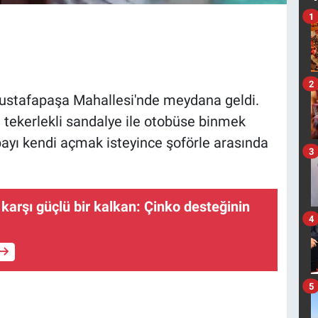
1
2
ustafapaşa Mahallesi'nde meydana geldi.
 tekerlekli sandalye ile otobüse binmek
payı kendi açmak isteyince şoförle arasında
3
 karşı güçlü bir kalkan: Çinko desteğinin
4
5