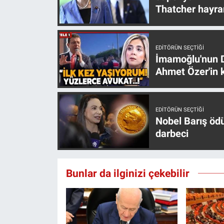
Thatcher hayra
Yerel Yaşam
Canlı Yayın
EDITÖRÜN SEÇTIĞI
İmamoğlu'nun D
Ahmet Özer'in k
EDITÖRÜN SEÇTIĞI
Nobel Barış öd
darbeci
Bunlar da ilginizi çekebilir