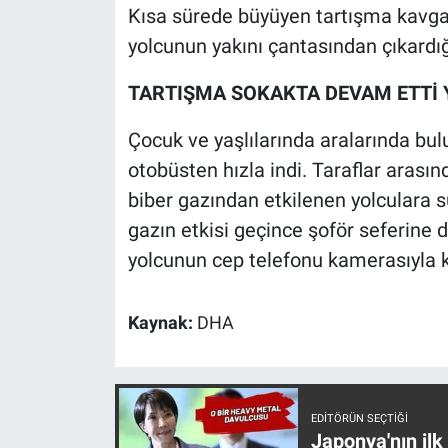
Nedir
Kısa sürede büyüyen tartışma kavga
yolcunun yakını çantasından çıkardığı
Popüler
TARTIŞMA SOKAKTA DEVAM ETTİ 
Programlar
Çocuk ve yaşlılarında aralarında bul
Sağlık
otobüsten hızla indi. Taraflar aras
biber gazından etkilenen yolculara s
Spor
gazın etkisi geçince şoför seferine
yolcunun cep telefonu kamerasıyla k
Teknoloji
Türkiye'nin Geleceği
Kaynak:
DHA
Türkiye'nin Gündemi
Yerel Gündem
EDITÖRÜN SEÇTIĞI
Japonya'nın ilk