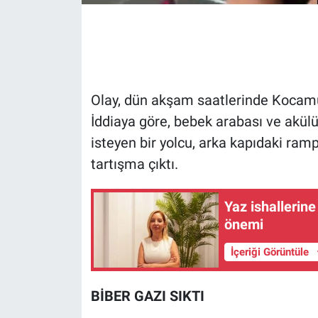
Gündem Özel
Günün görüntüsü
Olay, dün akşam saatlerinde Kocam
Haber
İddiaya göre, bebek arabası ve akülü
isteyen bir yolcu, arka kapıdaki ram
İlan
tartışma çıktı.
Kimdir
Yaz ishallerine
Koronavirüs
önemi
Kültür Sanat
İçeriği Görüntüle
Ne demişti
BİBER GAZI SIKTI