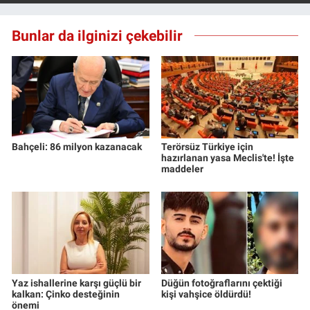
Yerel Yaşam
Bunlar da ilginizi çekebilir
Canlı Yayın
Bahçeli: 86 milyon kazanacak
Terörsüz Türkiye için
hazırlanan yasa Meclis'te! İşte
maddeler
Yaz ishallerine karşı güçlü bir
Düğün fotoğraflarını çektiği
kalkan: Çinko desteğinin
kişi vahşice öldürdü!
önemi