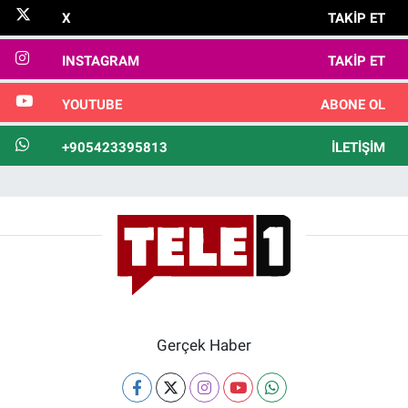
X
TAKIP ET
INSTAGRAM
TAKIP ET
YOUTUBE
ABONE OL
+905423395813
İLETIŞIM
Gerçek Haber