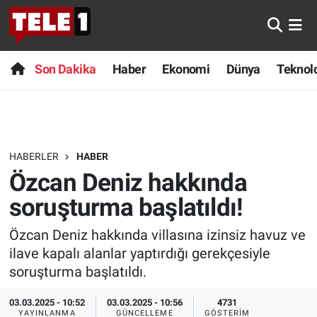
Anında Manşet
Son Dakika
Nöbetçi Eczaneler
Son Dakika
Haber
Ekonomi
Dünya
Teknolo
Başka Sohbetler
Haber
Hava Durumu
Belgesel
Ekonomi
Namaz Vakitleri
HABERLER
HABER
Bilim turu
Dünya
Trafik Durumu
Özcan Deniz hakkında
Bilim ve Teknoloji Evreni
Teknoloji
Süper Lig Puan Durumu ve Fikstür
soruşturma başlatıldı!
Özcan Deniz hakkında villasına izinsiz havuz ve
Doğa Konuşuyor
Sağlık
Tüm Manşetler
ilave kapalı alanlar yaptırdığı gerekçesiyle
Dünya
Spor
Son Dakika Haberleri
soruşturma başlatıldı.
03.03.2025 - 10:52
03.03.2025 - 10:56
4731
Ege Saati
Yayın Akışı
Haber Arşivi
YAYINLANMA
GÜNCELLEME
GÖSTERIM