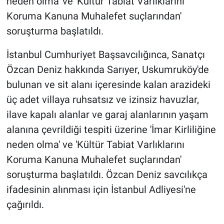
neden olma' ve 'Kültür Tabiat Varlıklarını
Koruma Kanuna Muhalefet suçlarından'
Gündem Özel
soruşturma başlatıldı.
Günün görüntüsü
İstanbul Cumhuriyet Başsavcılığınca, Sanatçı
Özcan Deniz hakkında Sarıyer, Uskumruköy'de
Haber
bulunan ve sit alanı içeresinde kalan arazideki
üç adet villaya ruhsatsız ve izinsiz havuzlar,
İlan
ilave kapalı alanlar ve garaj alanlarının yaşam
Kimdir
alanına çevrildiği tespiti üzerine 'İmar Kirliliğine
neden olma' ve 'Kültür Tabiat Varlıklarını
Koronavirüs
Koruma Kanuna Muhalefet suçlarından'
soruşturma başlatıldı. Özcan Deniz savcılıkça
Kültür Sanat
ifadesinin alınması için İstanbul Adliyesi'ne
Ne demişti
çağırıldı.