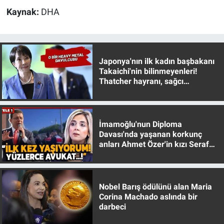
Nedir
Kaynak:
DHA
Popüler
Programlar
Japonya'nın ilk kadın başbakanı
Takaichi'nin bilinmeyenleri!
Sağlık
Thatcher hayranı, sağcı
muhafazakar
Spor
İmamoğlu'nun Diploma
Teknoloji
Davası'nda yaşanan korkunç
anları Ahmet Özer'in kızı Seraf
Özer anlattı!
Türkiye'nin Geleceği
Türkiye'nin Gündemi
Nobel Barış ödülünü alan Maria
Corina Machado aslında bir
darbeci
Yerel Gündem