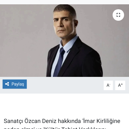
Ege'den Esintiler
İletişim
Eğitim
Eğlence
Ekonomi
Forum
Gerçeğin İzinde
Paylaş
-
+
A
A
Gün Başlıyor
Gün Bitiyor
Sanatçı Özcan Deniz hakkında 'İmar Kirliliğine
Gün Ortası