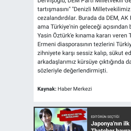
Dervişoğlu, DEM Parti Milletvekili G
tartışmasını" "Denizli Milletvekilimi
cezalandırdılar. Burada da DEM, AK Pa
ama Türkiye'nin geleceği açısından b
Yasin Öztürk'e kınama kararı veren 
Ermeni diasporasının tezlerini Türk
zihniyete karşı sessiz kalıp, sükut e
arkadaşlarımız kürsüye çıktığında da
sözleriyle değerlendirmişti.
Kaynak:
Haber Merkezi
EDITÖRÜN SEÇTIĞI
Japonya'nın ilk
Thatcher hayra