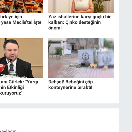
ürkiye için
Yaz ishallerine karşı güçlü bir
 yasa Meclis'te! İşte
kalkan: Çinko desteğinin
önemi
anı Gürlek: "Yargı
Dehşet! Bebeğini çöp
in Etkinliği
konteynerine bıraktı!
 kuruyoruz"