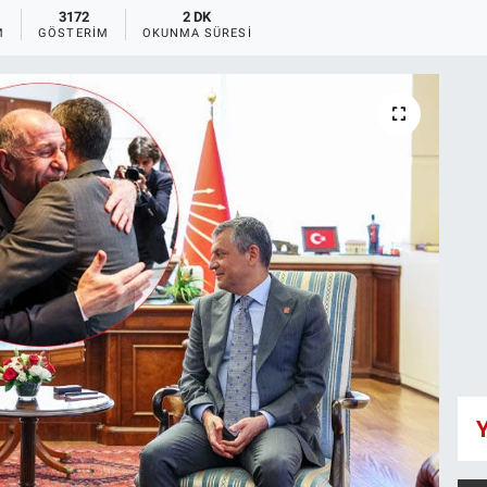
3172
2 DK
M
GÖSTERIM
OKUNMA SÜRESI
Y