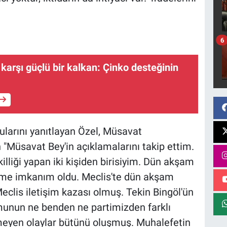
6
 karşı güçlü bir kalkan: Çinko desteğinin
larını yanıtlayan Özel, Müsavat
n "Müsavat Bey'in açıklamalarını takip ettim.
lliği yapan iki kişiden birisiyim. Dün akşam
leme imkanım oldu. Meclis'te dün akşam
clis iletişim kazası olmuş. Tekin Bingöl'ün
unun ne benden ne partimizden farklı
nmeyen olaylar bütünü oluşmuş. Muhalefetin