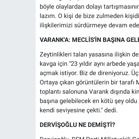
Yerel Yaşam
böyle olaylardan dolayı tartışması
lazım. O kişi de bize zulmeden kişidir
Canlı Yayın
ilişkilerimizi sürdürmeye devam ede
VARANK'A: MECLİS'İN BAŞINA GEL
Zeytinlikleri talan yasasına ilişkin 
kavga için "23 yıldır aynı arbede ya
açmak istiyor. Biz de direniyoruz. Üç
Ortaya çıkan görüntülerin bir tarafı
toplantı salonuna Varank dışında ki
başına gelebilecek en kötü şey oldu
kendi seviyesine çekti." dedi.
DERVİŞOĞLU NE DEMİŞTİ?