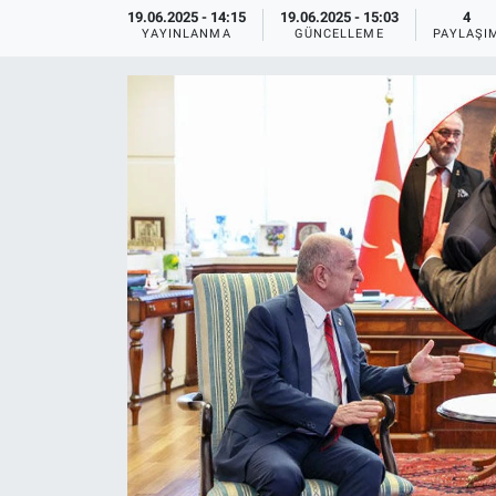
19.06.2025 - 14:15
19.06.2025 - 15:03
4
YAYINLANMA
GÜNCELLEME
PAYLAŞI
Ege'den Esintiler
İletişim
Eğitim
Eğlence
Ekonomi
Forum
Gerçeğin İzinde
Gün Başlıyor
Gün Bitiyor
Gün Ortası