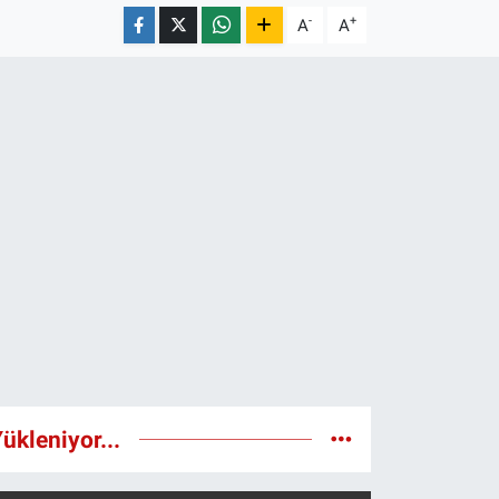
-
+
A
A
ükleniyor...