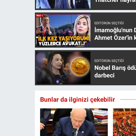
EDITÖRÜN SEÇTIĞI
İmamoğlu'nun D
Ahmet Özer'in k
EDITÖRÜN SEÇTIĞI
Nobel Barış öd
darbeci
Bunlar da ilginizi çekebilir