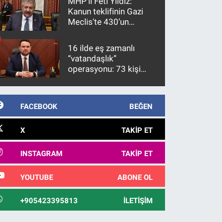
MHP’li Feti Yıldız:
Kanun teklifinin Gazi
Meclis'te 430’un
üzerinde bir kabulle
kanunlaşacağı
16 ilde eş zamanlı
görülmektedir
“vatandaşlık”
operasyonu: 73 kişi
gözaltına alındı
FACEBOOK
BEĞEN
X
TAKIP ET
INSTAGRAM
TAKIP ET
YOUTUBE
ABONE OL
+905423395813
İLETIŞIM