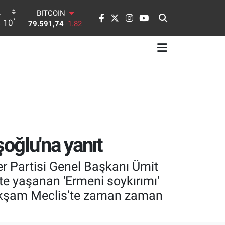
BITCOIN
°
79.591,74
-1.82
10
DOLAR
45,43620
0.02
EURO
53,38690
0.19
STERLİN
61,60380
0.18
G.ALTIN
6862,09000
0.19
BİST100
14.598,00
0
oğlu'na yanıt
r Partisi Genel Başkanı Ümit
te yaşanan 'Ermeni soykırımı'
ün akşam Meclis’te zaman zaman