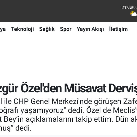
ya
Teknoloji
Sağlık
Spor
Yayın Akışı
İletişim
gür Özel'den Müsavat Derviş
 ile CHP Genel Merkezi'nde görüşen Zafe
oğrafı yaşamıyoruz" dedi. Özel de Meclis'
vat Bey’in açıklamalarını takip ettim. D
muş” dedi.