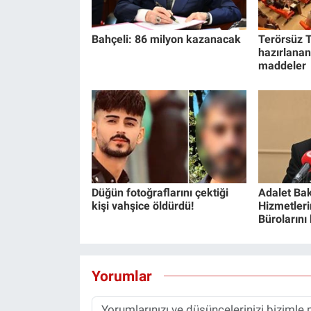
Bahçeli: 86 milyon kazanacak
Terörsüz T
hazırlanan
maddeler
Düğün fotoğraflarını çektiği
Adalet Bak
kişi vahşice öldürdü!
Hizmetlerin
Bürolarını
Yorumlar