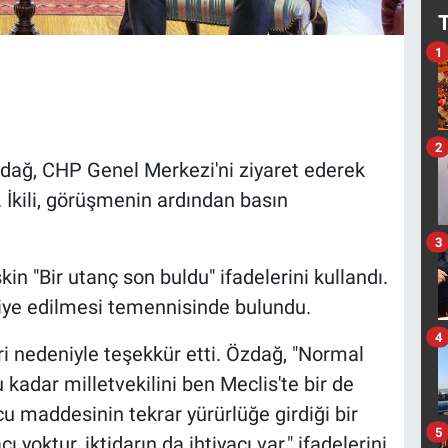
1
2
dağ, CHP Genel Merkezi'ni ziyaret ederek
 İkili, görüşmenin ardından basın
3
kin "Bir utanç son buldu" ifadelerini kullandı.
hliye edilmesi temennisinde bulundu.
4
i nedeniyle teşekkür etti. Özdağ, "Normal
 kadar milletvekilini ben Meclis'te bir de
cu maddesinin tekrar yürürlüğe girdiği bir
5
 yoktur, iktidarın da ihtiyacı var." ifadelerini