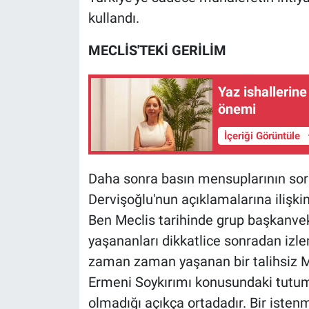
Nedir
kullandı.
Popüler
MECLİS'TEKİ GERİLİM
Programlar
Yaz ishallerine
önemi
Sağlık
İçeriği Görüntüle
Spor
Daha sonra basın mensuplarının soru
Teknoloji
Dervişoğlu'nun açıklamalarına ilişki
Türkiye'nin Geleceği
Ben Meclis tarihinde grup başkanveki
yaşananları dikkatlice sonradan iz
Türkiye'nin Gündemi
zaman zaman yaşanan bir talihsiz Me
Ermeni Soykırımı konusundaki tutum
Yerel Gündem
olmadığı açıkça ortadadır. Bir iste