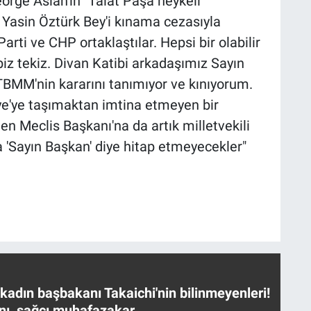
eorge Aslan'ın "Talat Paşa heykeli
z Yasin Öztürk Bey'i kınama cezasıyla
rti ve CHP ortaklaştılar. Hepsi bir olabilir
iz tekiz. Divan Katibi arkadaşımız Sayın
TBMM'nin kararını tanımıyor ve kınıyorum.
iye'ye taşımaktan imtina etmeyen bir
den Meclis Başkanı'na da artık milletvekili
 'Sayın Başkan' diye hitap etmeyecekler"
 kadın başbakanı Takaichi'nin bilinmeyenleri!
nı, sağcı muhafazakar