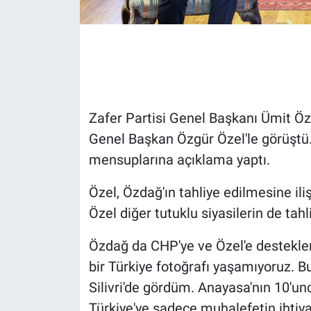
Gündem Özel
Günün görüntüsü
Haber
Zafer Partisi Genel Başkanı Ümit Öz
Genel Başkan Özgür Özel'le görüştü.
İlan
mensuplarına açıklama yaptı.
Kimdir
Özel, Özdağ'ın tahliye edilmesine iliş
Koronavirüs
Özel diğer tutuklu siyasilerin de ta
Özdağ da CHP'ye ve Özel'e destekler
Kültür Sanat
bir Türkiye fotoğrafı yaşamıyoruz. Bu
Ne demişti
Silivri'de gördüm. Anayasa'nın 10'un
Türkiye'ye sadece muhalefetin ihtiyacı