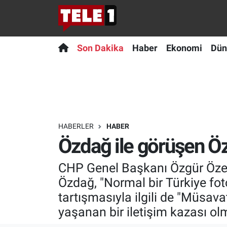
Anında Manşet
Son Dakika
Nöbetçi Eczaneler
Son Dakika
Haber
Ekonomi
Dün
Başka Sohbetler
Haber
Hava Durumu
Belgesel
Ekonomi
Namaz Vakitleri
Bilim turu
Dünya
Trafik Durumu
HABERLER
HABER
Özdağ ile görüşen Öz
Bilim ve Teknoloji Evreni
Teknoloji
Süper Lig Puan Durumu ve Fikstür
CHP Genel Başkanı Özgür Özel
Doğa Konuşuyor
Sağlık
Tüm Manşetler
Özdağ, "Normal bir Türkiye fot
Dünya
Spor
Son Dakika Haberleri
tartışmasıyla ilgili de "Müsa
yaşanan bir iletişim kazası ol
Ege Saati
Yayın Akışı
Haber Arşivi