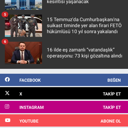
kesintisi yaşanacak
5
15 Temmuz'da Cumhurbaşkanı'na
suikast timinde yer alan firari FETÖ
hükümlüsü 10 yıl sonra yakalandı
6
16 ilde eş zamanlı “vatandaşlık”
operasyonu: 73 kişi gözaltına alındı
FACEBOOK
BEĞEN
X
TAKIP ET
INSTAGRAM
TAKIP ET
YOUTUBE
ABONE OL