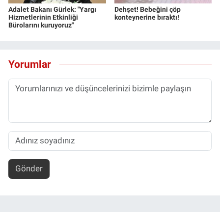
Adalet Bakanı Gürlek: "Yargı
Dehşet! Bebeğini çöp
Hizmetlerinin Etkinliği
konteynerine bıraktı!
Bürolarını kuruyoruz"
Yorumlar
Gönder