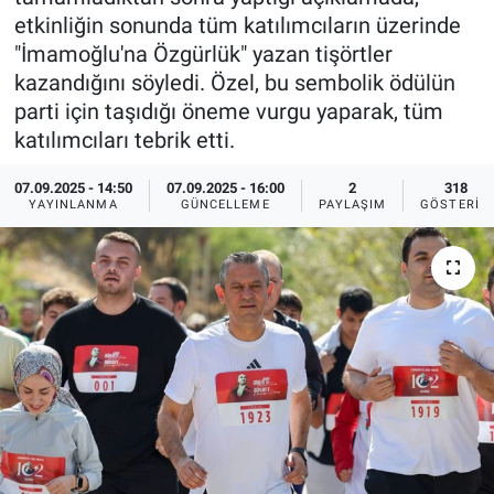
etkinliğin sonunda tüm katılımcıların üzerinde
Ege'den Esintiler
İletişim
"İmamoğlu'na Özgürlük" yazan tişörtler
kazandığını söyledi. Özel, bu sembolik ödülün
Eğitim
parti için taşıdığı öneme vurgu yaparak, tüm
katılımcıları tebrik etti.
Eğlence
07.09.2025 - 14:50
07.09.2025 - 16:00
2
318
Ekonomi
YAYINLANMA
GÜNCELLEME
PAYLAŞIM
GÖSTERIM
Forum
Gerçeğin İzinde
Gün Başlıyor
Gün Bitiyor
Gün Ortası