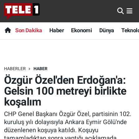
Anında Manşet
Son Dakika
Nöbetçi Eczaneler
Son Dakika
Haber
Ekonomi
Dünya
Teknolo
Başka Sohbetler
Haber
Hava Durumu
Belgesel
Ekonomi
Namaz Vakitleri
HABERLER
HABER
Bilim turu
Dünya
Trafik Durumu
Özgür Özel'den Erdoğan'a:
Bilim ve Teknoloji Evreni
Teknoloji
Süper Lig Puan Durumu ve Fikstür
Gelsin 100 metreyi birlikte
koşalım
Doğa Konuşuyor
Sağlık
Tüm Manşetler
CHP Genel Başkanı Özgür Özel, partisinin 102.
Dünya
Spor
Son Dakika Haberleri
kuruluş yılı dolayısıyla Ankara Eymir Gölü'nde
düzenlenen koşuya katıldı. Koşuyu
Ege Saati
Yayın Akışı
Haber Arşivi
tamamladıktan sonra yaptığı açıklamada,