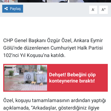
Paylaş
-
+
A
A
Gündem Özel
Günün görüntüsü
Haber
CHP Genel Başkanı Özgür Özel, Ankara Eymir
Gölü’nde düzenlenen Cumhuriyet Halk Partisi
İlan
102’nci Yıl Koşusu’na katıldı.
Kimdir
Dehşet! Bebeğini çöp
Koronavirüs
konteynerine bıraktı!
Kültür Sanat
Özel, koşuyu tamamlamasının ardından yaptığı
Ne demişti
açıklamada, “Arkadaşlar, gösterdiğiniz ilgiye