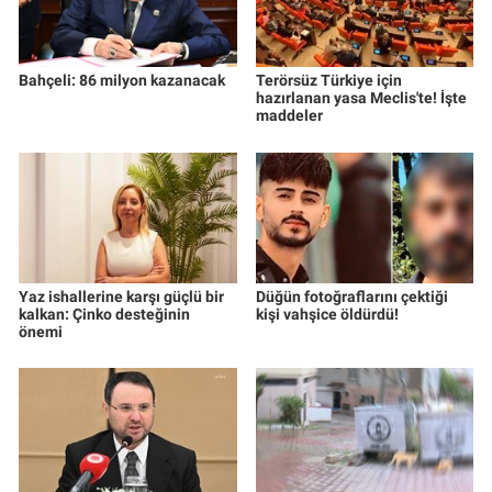
Bahçeli: 86 milyon kazanacak
Terörsüz Türkiye için
hazırlanan yasa Meclis'te! İşte
maddeler
Yaz ishallerine karşı güçlü bir
Düğün fotoğraflarını çektiği
kalkan: Çinko desteğinin
kişi vahşice öldürdü!
önemi