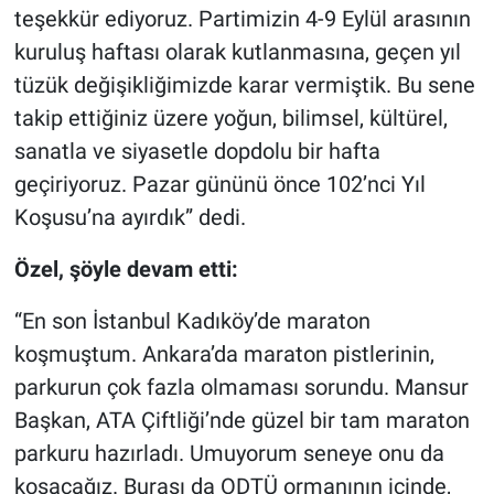
Nedir
teşekkür ediyoruz. Partimizin 4-9 Eylül arasının
kuruluş haftası olarak kutlanmasına, geçen yıl
Popüler
tüzük değişikliğimizde karar vermiştik. Bu sene
takip ettiğiniz üzere yoğun, bilimsel, kültürel,
Programlar
sanatla ve siyasetle dopdolu bir hafta
Sağlık
geçiriyoruz. Pazar gününü önce 102’nci Yıl
Koşusu’na ayırdık” dedi.
Spor
Özel, şöyle devam etti:
Teknoloji
“En son İstanbul Kadıköy’de maraton
Türkiye'nin Geleceği
koşmuştum. Ankara’da maraton pistlerinin,
parkurun çok fazla olmaması sorundu. Mansur
Türkiye'nin Gündemi
Başkan, ATA Çiftliği’nde güzel bir tam maraton
parkuru hazırladı. Umuyorum seneye onu da
Yerel Gündem
koşacağız. Burası da ODTÜ ormanının içinde,