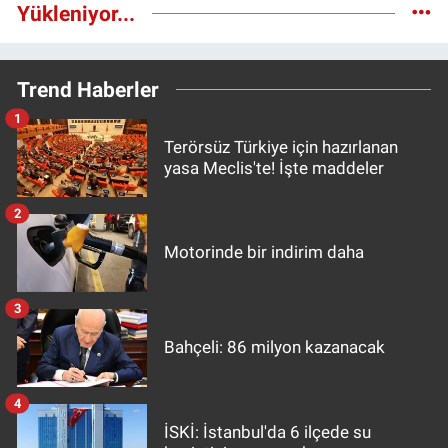
Yükleniyor...
Trend Haberler
1
Terörsüz Türkiye için hazırlanan
yasa Meclis'te! İşte maddeler
2
Motorinde bir indirim daha
3
Bahçeli: 86 milyon kazanacak
4
İSKİ: İstanbul'da 6 ilçede su