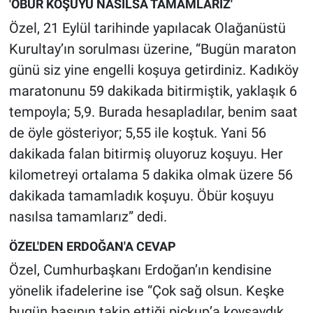
'ÖBÜR KOŞUYU NASILSA TAMAMLARIZ'
Özel, 21 Eylül tarihinde yapılacak Olağanüstü
Kurultay’ın sorulması üzerine, “Bugün maraton
günü siz yine engelli koşuya getirdiniz. Kadıköy
maratonunu 59 dakikada bitirmiştik, yaklaşık 6
tempoyla; 5,9. Burada hesapladılar, benim saat
de öyle gösteriyor; 5,55 ile koştuk. Yani 56
dakikada falan bitirmiş oluyoruz koşuyu. Her
kilometreyi ortalama 5 dakika olmak üzere 56
dakikada tamamladık koşuyu. Öbür koşuyu
nasılsa tamamlarız” dedi.
ÖZEL'DEN ERDOĞAN'A CEVAP
Özel, Cumhurbaşkanı Erdoğan’ın kendisine
yönelik ifadelerine ise “Çok sağ olsun. Keşke
bugün basının takip ettiği pickup’a koysaydık