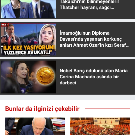
Takaichi'nin bilinmeyenleri!
Thatcher hayranı, sağcı
muhafazakar
İmamoğlu'nun Diploma
Davası'nda yaşanan korkunç
anları Ahmet Özer'in kızı Seraf
Özer anlattı!
Nobel Barış ödülünü alan Maria
Corina Machado aslında bir
darbeci
Bunlar da ilginizi çekebilir