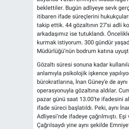
Nedir
beklettiler. Bugün adliyeye sevk ger
itibaren ifade süreçlerini hukukçuları
Popüler
takip ettik. 44 gözaltının 27’si adli k
Programlar
arkadaşımız ise tutuklandı. Öncelikle
kurmak istiyorum. 300 gündür yaşadı
Sağlık
Müdürlüğü’nün bodrum katına uyuştur
Spor
Gözaltı süresi sonuna kadar kullanı
anlamıyla psikolojik işkence yapılıyo
Teknoloji
bürokratlarına, İnan Güney’e de aynı
operasyonuyla gözaltına aldılar. Cum
Türkiye'nin Geleceği
pazar günü saat 13.00’te ifadesini a
Türkiye'nin Gündemi
ifade süreci başlatıldı. Peki, aynı 
Adliyesi’nde ifadeye çağrılmıştı. Eşi 
Yerel Gündem
Çağrılsaydı yine aynı şekilde Emniye