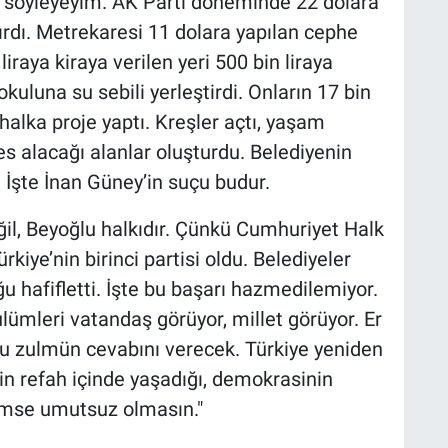
' söyleyeyim. AK Parti döneminde 22 dolara
tırdı. Metrekaresi 11 dolara yapılan cephe
liraya kiraya verilen yeri 500 bin liraya
 okuluna su sebili yerleştirdi. Onların 17 bin
 halka proje yaptı. Kreşler açtı, yaşam
efes alacağı alanlar oluşturdu. Belediyenin
 İşte İnan Güney’in suçu budur.
il, Beyoğlu halkıdır. Çünkü Cumhuriyet Halk
kiye’nin birinci partisi oldu. Belediyeler
ğu hafifletti. İşte bu başarı hazmedilemiyor.
mleri vatandaş görüyor, millet görüyor. Er
bu zulmün cevabını verecek. Türkiye yeniden
in refah içinde yaşadığı, demokrasinin
 kimse umutsuz olmasın."