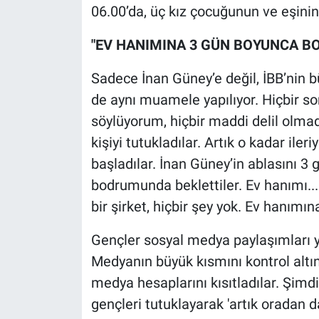
06.00’da, üç kız çocuğunun ve eşini
Yerel Yaşam
"EV HANIMINA 3 GÜN BOYUNCA B
Canlı Yayın
Sadece İnan Güney’e değil, İBB’nin bü
de aynı muamele yapılıyor. Hiçbir so
söylüyorum, hiçbir maddi delil olma
kişiyi tutukladılar. Artık o kadar ileri
başladılar. İnan Güney’in ablasını 
bodrumunda beklettiler. Ev hanımı... 
bir şirket, hiçbir şey yok. Ev hanım
Gençler sosyal medya paylaşımları ya
Medyanın büyük kısmını kontrol altı
medya hesaplarını kısıtladılar. Şim
gençleri tutuklayarak 'artık oradan 