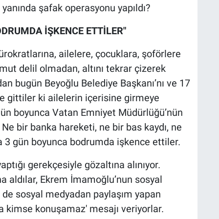
n yanında şafak operasyonu yapıldı?
ODRUMDA İŞKENCE ETTİLER"
rokratlarına, ailelere, çocuklara, şoförlere
mut delil olmadan, altını tekrar çizerek
dan bugün Beyoğlu Belediye Başkanı’nı ve 17
ye gittiler ki ailelerin içerisine girmeye
3 gün boyunca Vatan Emniyet Müdürlüğü’nün
Ne bir banka hareketi, ne bir bas kaydı, ne
ına 3 gün boyunca bodrumda işkence ettiler.
ptığı gerekçesiyle gözaltına alınıyor.
na aldılar, Ekrem İmamoğlu’nun sosyal
di de sosyal medyadan paylaşım yapan
da kimse konuşamaz' mesajı veriyorlar.