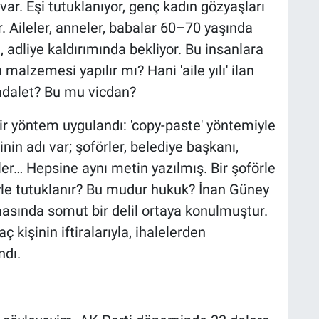
ar. Eşi tutuklanıyor, genç kadın gözyaşları
. Aileler, anneler, babalar 60–70 yaşında
 adliye kaldırımında bekliyor. Bu insanlara
 malzemesi yapılır mı? Hani 'aile yılı' ilan
 adalet? Bu mu vicdan?
r yöntem uygulandı: 'copy-paste' yöntemiyle
nin adı var; şoförler, belediye başkanı,
r… Hepsine aynı metin yazılmış. Bir şoförle
yle tutuklanır? Bu mudur hukuk? İnan Güney
asında somut bir delil ortaya konulmuştur.
 kişinin iftiralarıyla, ihalelerden
ndı.