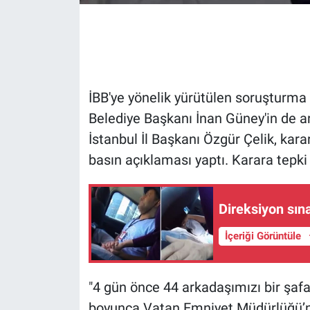
Gündem Özel
Günün görüntüsü
İBB'ye yönelik yürütülen soruşturma
Haber
Belediye Başkanı İnan Güney'in de a
İstanbul İl Başkanı Özgür Çelik, kar
İlan
basın açıklaması yaptı. Karara tepki g
Kimdir
Direksiyon sın
Koronavirüs
İçeriği Görüntüle
Kültür Sanat
Ne demişti
"4 gün önce 44 arkadaşımızı bir şafa
boyunca Vatan Emniyet Müdürlüğü’n