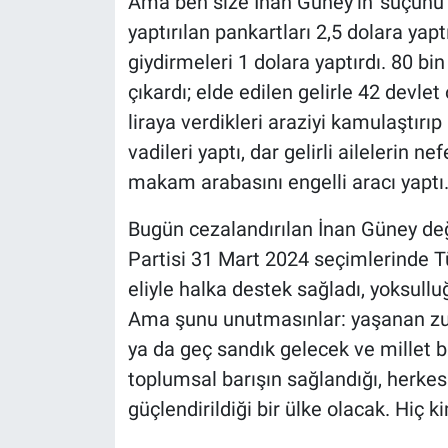
Ama ben size İnan Güney’in 'suçunu
yaptırılan pankartları 2,5 dolara yap
giydirmeleri 1 dolara yaptırdı. 80 bin 
çıkardı; elde edilen gelirle 42 devlet
liraya verdikleri araziyi kamulaştırıp
vadileri yaptı, dar gelirli ailelerin n
makam arabasını engelli aracı yaptı.
Bugün cezalandırılan İnan Güney değ
Partisi 31 Mart 2024 seçimlerinde Tür
eliyle halka destek sağladı, yoksullu
Ama şunu unutmasınlar: yaşanan zulü
ya da geç sandık gelecek ve millet 
toplumsal barışın sağlandığı, herkes
güçlendirildiği bir ülke olacak. Hiç