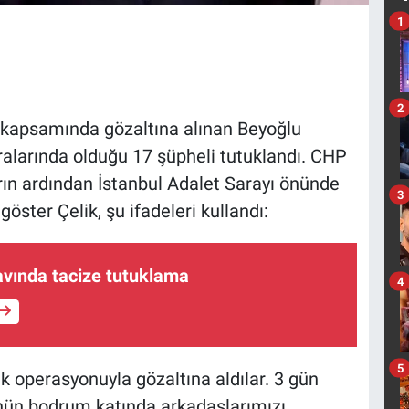
1
2
 kapsamında gözaltına alınan Beyoğlu
ralarında olduğu 17 şüpheli tutuklandı. CHP
arın ardından İstanbul Adalet Sarayı önünde
3
öster Çelik, şu ifadeleri kullandı:
avında tacize tutuklama
4
5
k operasyonuyla gözaltına aldılar. 3 gün
ün bodrum katında arkadaşlarımızı