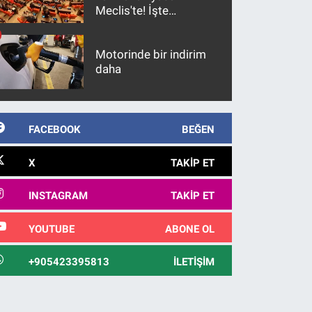
Meclis'te! İşte
maddeler
Motorinde bir indirim
daha
FACEBOOK
BEĞEN
X
TAKIP ET
INSTAGRAM
TAKIP ET
YOUTUBE
ABONE OL
+905423395813
İLETIŞIM