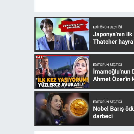
EDITÖRÜN SEÇTIĞI
Japonya'nın ilk
Thatcher hayra
EDITÖRÜN SEÇTIĞI
İmamoğlu'nun D
Ahmet Özer'in k
EDITÖRÜN SEÇTIĞI
Nobel Barış öd
darbeci