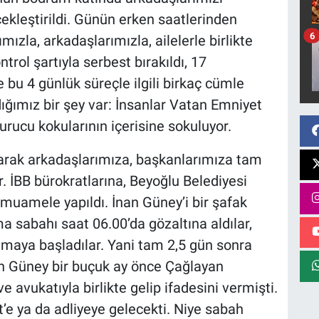
çekleştirildi. Günün erken saatlerinden
6
mızla, arkadaşlarımızla, ailelerle birlikte
ontrol şartıyla serbest bırakıldı, 17
 bu 4 günlük süreçle ilgili birkaç cümle
ğımız bir şey var: İnsanlar Vatan Emniyet
ucu kokularının içerisine sokuluyor.
larak arkadaşlarımıza, başkanlarımıza tam
r. İBB bürokratlarına, Beyoğlu Belediyesi
 muamele yapıldı. İnan Güney’i bir şafak
a sabahı saat 06.00’da gözaltına aldılar,
lmaya başladılar. Yani tam 2,5 gün sonra
İnan Güney bir buçuk ay önce Çağlayan
ve avukatıyla birlikte gelip ifadesini vermişti.
t’e ya da adliyeye gelecekti. Niye sabah