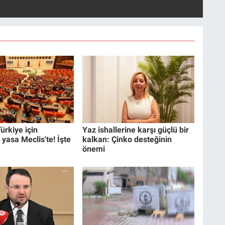
ürkiye için
Yaz ishallerine karşı güçlü bir
 yasa Meclis'te! İşte
kalkan: Çinko desteğinin
önemi