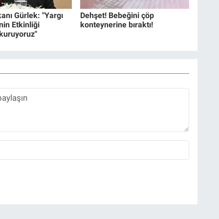
anı Gürlek: "Yargı
Dehşet! Bebeğini çöp
in Etkinliği
konteynerine bıraktı!
 kuruyoruz"