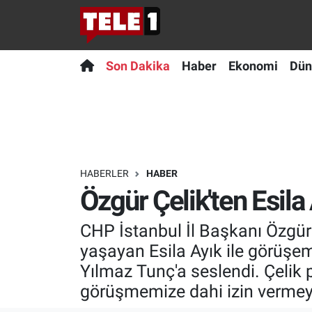
Anında Manşet
Son Dakika
Nöbetçi Eczaneler
Son Dakika
Haber
Ekonomi
Dün
Başka Sohbetler
Haber
Hava Durumu
Belgesel
Ekonomi
Namaz Vakitleri
Bilim turu
Dünya
Trafik Durumu
HABERLER
HABER
Özgür Çelik'ten Esila
Bilim ve Teknoloji Evreni
Teknoloji
Süper Lig Puan Durumu ve Fikstür
CHP İstanbul İl Başkanı Özgür 
Doğa Konuşuyor
Sağlık
Tüm Manşetler
yaşayan Esila Ayık ile görüşe
Dünya
Spor
Son Dakika Haberleri
Yılmaz Tunç'a seslendi. Çelik
görüşmemize dahi izin vermeye
Ege Saati
Yayın Akışı
Haber Arşivi