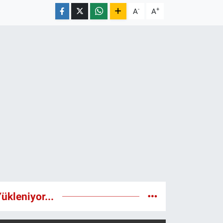
-
+
A
A
ükleniyor...