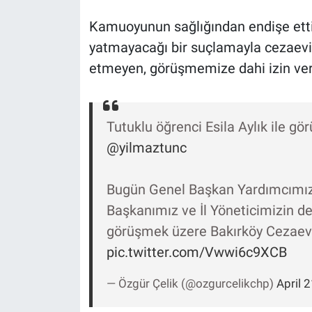
Nedir
Kamuoyunun sağlığından endişe ettiğ
Popüler
yatmayacağı bir suçlamayla cezaevin
etmeyen, görüşmemize dahi izin ver
Programlar
Sağlık
Tutuklu öğrenci Esila Aylık ile
@yilmaztunc
Spor
Teknoloji
Bugün Genel Başkan Yardımcımız, 
Başkanımız ve İl Yöneticimizin de 
Türkiye'nin Geleceği
görüşmek üzere Bakırköy Cezaevi'
pic.twitter.com/Vwwi6c9XCB
Türkiye'nin Gündemi
— Özgür Çelik (@ozgurcelikchp)
April 
Yerel Gündem