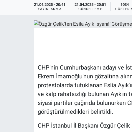
21.04.2025 - 20:41
21.04.2025 - 20:51
1034
YAYINLANMA
GÜNCELLEME
GÖSTERI
Ege'den Esintiler
İletişim
Eğitim
Eğlence
Ekonomi
CHP'nin Cumhurbaşkanı adayı ve İst
Forum
Ekrem İmamoğlu'nun gözaltına alın
protestolarda tutuklanan Eslia Ayık'
Gerçeğin İzinde
ve kalp rahatsızlığı bulunan Ayık'ın t
Gün Başlıyor
siyasi partiler çağırıda bulunurken 
görüştürülmedikleri belirtildi.
Gün Bitiyor
CHP İstanbul İl Başkanı Özgür Çelik
Gün Ortası