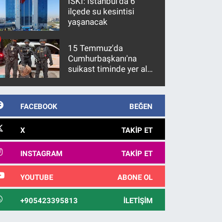
İSKİ: İstanbul'da 6
ilçede su kesintisi
yaşanacak
15 Temmuz'da
Cumhurbaşkanı'na
suikast timinde yer alan
firari FETÖ hükümlüsü
10 yıl sonra yakalandı
FACEBOOK
BEĞEN
X
TAKIP ET
INSTAGRAM
TAKIP ET
YOUTUBE
ABONE OL
+905423395813
İLETIŞIM