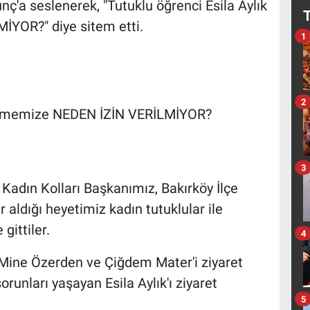
ç'a seslenerek, "Tutuklu öğrenci Esila Aylık
İYOR?" diye sitem etti.
1
2
örüşmemize NEDEN İZİN VERİLMİYOR?
3
Kadın Kolları Başkanımız, Bakırköy İlçe
 aldığı heyetimiz kadın tutuklular ile
gittiler.
4
 Mine Özerden ve Çiğdem Mater'i ziyaret
orunları yaşayan Esila Aylık'ı ziyaret
5