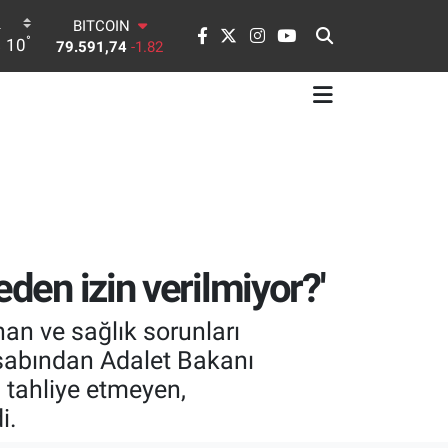
BITCOIN
79.591,74
-1.82
°
10
DOLAR
45,43620
0.02
EURO
53,38690
0.19
STERLİN
61,60380
0.18
G.ALTIN
6862,09000
0.19
BİST100
14.598,00
0
den izin verilmiyor?'
an ve sağlık sorunları
esabından Adalet Bakanı
 tahliye etmeyen,
i.