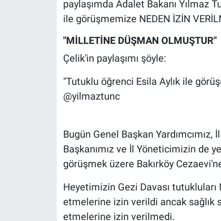
paylaşımda Adalet Bakanı Yılmaz Tun
ile görüşmemize NEDEN İZİN VERİLM
Gündem Özel
"MİLLETİNE DÜŞMAN OLMUŞTUR"
Günün görüntüsü
Çelik'in paylaşımı şöyle:
Haber
"Tutuklu öğrenci Esila Aylık ile g
@yilmaztunc
İlan
Kimdir
Bugün Genel Başkan Yardımcımız, İl 
Başkanımız ve İl Yöneticimizin de yer
Koronavirüs
görüşmek üzere Bakırköy Cezaevi'ne 
Kültür Sanat
Heyetimizin Gezi Davası tutukluları
Ne demişti
etmelerine izin verildi ancak sağlık s
etmelerine izin verilmedi.