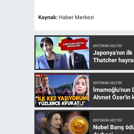
Yerel Yaşam
Kaynak:
Haber Merkezi
Canlı Yayın
EDITÖRÜN SEÇTIĞI
Japonya'nın ilk
Thatcher hayra
EDITÖRÜN SEÇTIĞI
İmamoğlu'nun D
Ahmet Özer'in k
EDITÖRÜN SEÇTIĞI
Nobel Barış öd