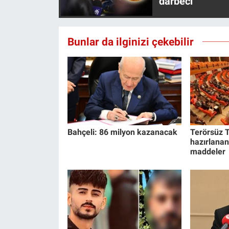
darbeci
Bunlar da ilginizi çekebilir
Bahçeli: 86 milyon kazanacak
Terörsüz T
hazırlanan
maddeler