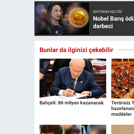
EDITÖRÜN SEÇTIĞI
Nobel Barış öd
darbeci
Bunlar da ilginizi çekebilir
Bahçeli: 86 milyon kazanacak
Terörsüz T
hazırlanan
maddeler