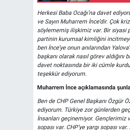
Nedir
Herkesi Baba Ocağı’na davet ediyoru
Popüler
ve Sayın Muharrem İnce’dir. Çok krizl
söylememiş ilişkimiz var. Bir siyasi 
Programlar
partinin kurumsal kimliğini incitme
Sağlık
ben İnce’ye onun anılarından Yalova’
başkanı olarak nasıl görev aldığını 
Spor
davet noktasında bir iki cümle kurd
teşekkür ediyorum.
Teknoloji
Muharrem İnce açıklamasında şunlar
Türkiye'nin Geleceği
Ben de CHP Genel Başkanı Özgür Özel
Türkiye'nin Gündemi
ediyorum. Türkiye zor günlerden geç
İnsanları geçinemiyor. Gençlerimiz vi
Yerel Gündem
sopası var. CHP’ye yargı sopası var. B