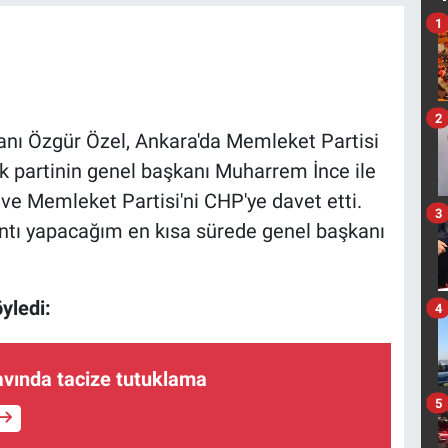
1
2
anı Özgür Özel, Ankara'da Memleket Partisi
k partinin genel başkanı Muharrem İnce ile
e Memleket Partisi'ni CHP'ye davet etti.
3
ntı yapacağım en kısa sürede genel başkanı
yledi:
4
avında tacize tutuklama
5