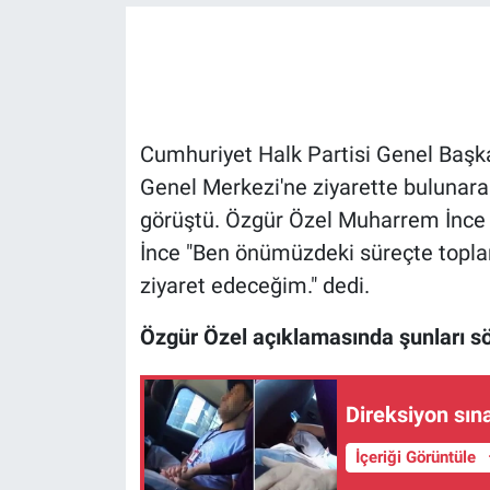
Gündem Özel
Günün görüntüsü
Cumhuriyet Halk Partisi Genel Başk
Haber
Genel Merkezi'ne ziyarette bulunara
görüştü. Özgür Özel Muharrem İnce v
İlan
İnce "Ben önümüzdeki süreçte topla
Kimdir
ziyaret edeceğim." dedi.
Koronavirüs
Özgür Özel açıklamasında şunları sö
Kültür Sanat
Direksiyon sın
Ne demişti
İçeriği Görüntüle