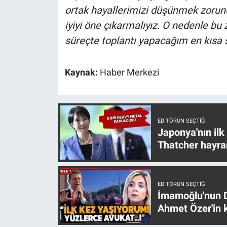
ortak hayallerimizi düşünmek zorunda
Yerel Yaşam
iyiyi öne çıkarmalıyız. O nedenle b
Canlı Yayın
süreçte toplantı yapacağım en kısa 
Kaynak:
Haber Merkezi
EDITÖRÜN SEÇTIĞI
Japonya'nın ilk
Thatcher hayra
EDITÖRÜN SEÇTIĞI
İmamoğlu'nun D
Ahmet Özer'in k