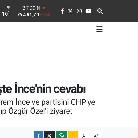
BITCOIN
°
10
79.591,74
-1.82
DOLAR
45,43620
0.02
EURO
53,38690
0.19
STERLİN
61,60380
0.18
G.ALTIN
6862,09000
0.19
BİST100
14.598,00
0
te İnce'nin cevabı
em İnce ve partisini CHP'ye
p Özgür Özel'i ziyaret
-
+
A
A