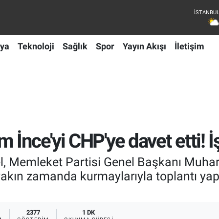
ya
Teknoloji
Sağlık
Spor
Yayın Akışı
İletişim
İnce'yi CHP'ye davet etti! İş
, Memleket Partisi Genel Başkanı Muharr
akın zamanda kurmaylarıyla toplantı yapı
2377
1 DK