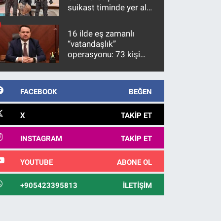
suikast timinde yer alan
firari FETÖ hükümlüsü
10 yıl sonra yakalandı
16 ilde eş zamanlı
“vatandaşlık”
operasyonu: 73 kişi
gözaltına alındı
FACEBOOK
BEĞEN
X
TAKIP ET
INSTAGRAM
TAKIP ET
YOUTUBE
ABONE OL
+905423395813
İLETIŞIM