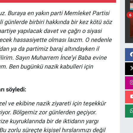
z. Buraya en yakın parti Memleket Partisi
6
i günlerde birbiri hakkında bir kez kötü söz
partiye yapılacak davet ve çağrı o siyasi
yecek hassasiyette olması laızm. O nedenle
dan ya da partimiz baraj altındayken il
bilirim. Sayın Muharrem İnce’yi Baba evine
um. Ben bugünkü nazik kabulleri için
ı söyledi:
 ve ekibine nazik ziyareti için teşekkür
iyor. Bölgemiz zor günlerden geçiyor.
ze kuyruklarında bir de iktidarın yargı
u zorlu süreçte kişisel hırslarımızı değil