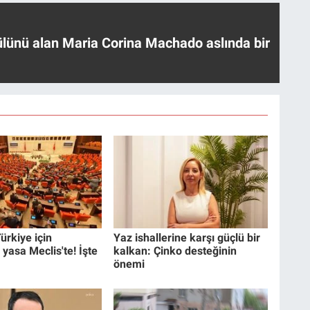
ülünü alan Maria Corina Machado aslında bir
ürkiye için
Yaz ishallerine karşı güçlü bir
 yasa Meclis'te! İşte
kalkan: Çinko desteğinin
önemi