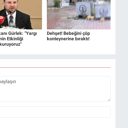
anı Gürlek: "Yargı
Dehşet! Bebeğini çöp
in Etkinliği
konteynerine bıraktı!
 kuruyoruz"