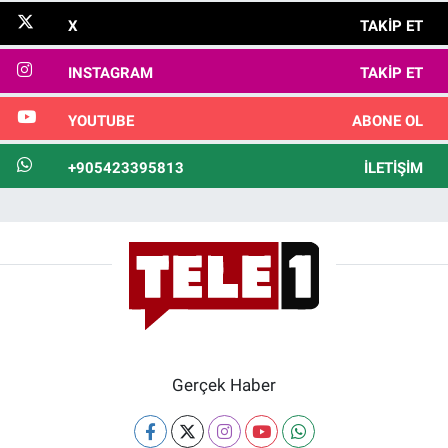
X
TAKIP ET
INSTAGRAM
TAKIP ET
YOUTUBE
ABONE OL
+905423395813
İLETIŞIM
Gerçek Haber