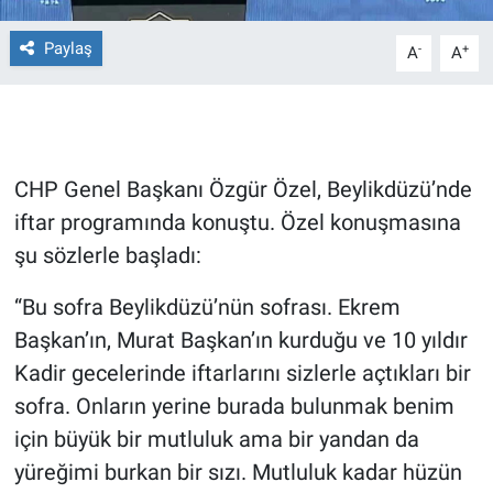
Paylaş
Gündem Özel
-
+
A
A
Günün görüntüsü
Haber
CHP Genel Başkanı Özgür Özel, Beylikdüzü’nde
İlan
iftar programında konuştu. Özel konuşmasına
şu sözlerle başladı:
Kimdir
“Bu sofra Beylikdüzü’nün sofrası. Ekrem
Koronavirüs
Başkan’ın, Murat Başkan’ın kurduğu ve 10 yıldır
Kadir gecelerinde iftarlarını sizlerle açtıkları bir
Kültür Sanat
sofra. Onların yerine burada bulunmak benim
için büyük bir mutluluk ama bir yandan da
Ne demişti
yüreğimi burkan bir sızı. Mutluluk kadar hüzün