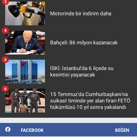
3
Motorinde bir indirim daha
4
Bahçeli: 86 milyon kazanacak
5
İSKİ: İstanbul'da 6 ilçede su
kesintisi yaşanacak
6
15 Temmuz'da Cumhurbaşkanı'na
suikast timinde yer alan firari FETÖ
hükümlüsü 10 yıl sonra yakalandı
FACEBOOK
BEĞEN