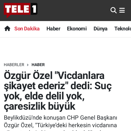
Anında Manşet
Son Dakika
Nöbetçi Eczaneler
Son Dakika
Haber
Ekonomi
Dünya
Teknolo
Başka Sohbetler
Haber
Hava Durumu
Belgesel
Ekonomi
Namaz Vakitleri
HABERLER
HABER
Bilim turu
Dünya
Trafik Durumu
Özgür Özel "Vicdanlara
Bilim ve Teknoloji Evreni
Teknoloji
Süper Lig Puan Durumu ve Fikstür
şikayet ederiz" dedi: Suç
yok, elde delil yok,
Doğa Konuşuyor
Sağlık
Tüm Manşetler
çaresizlik büyük
Dünya
Spor
Son Dakika Haberleri
Beylikdüzü'nde konuşan CHP Genel Başkanı
Özgür Özel, "Türkiye’deki herkesin vicdanına
Ege Saati
Yayın Akışı
Haber Arşivi