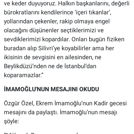
Nedir
ve keder duyuyoruz. Halkın başkanlarını, değerli
bürokratlarını kendilerince ‘içeri tıkanlar’,
Popüler
yollarından çekenler, rakip olmaya engel
olacağını düşünenler seçtiklerimizi ve
Programlar
sevdiklerimizi kopardılar. Onları bugün fiziken
buradan alıp Silivri’ye koyabilirler ama her
Sağlık
ikisinin de sevgisini en ailesinden, ne
Spor
Beylikdüzü’nden ne de İstanbul’dan
koparamazlar.”
Teknoloji
İMAMOĞLU'NUN MESAJINI OKUDU
Türkiye'nin Geleceği
Özgür Özel, Ekrem İmamoğlu’nun Kadir gecesi
Türkiye'nin Gündemi
mesajını da paylaştı. İmamoğlu’nun mesajı
şöyle:
Yerel Gündem