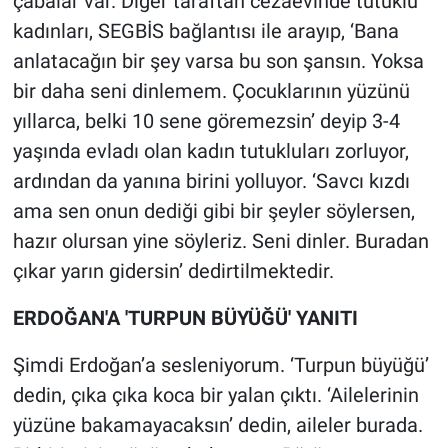
çabalar var. Diğer taraftan cezaevinde tutuklu
kadınları, SEGBİS bağlantısı ile arayıp, ‘Bana
anlatacağın bir şey varsa bu son şansın. Yoksa
bir daha seni dinlemem. Çocuklarının yüzünü
yıllarca, belki 10 sene göremezsin’ deyip 3-4
yaşında evladı olan kadın tutukluları zorluyor,
ardından da yanına birini yolluyor. ‘Savcı kızdı
ama sen onun dediği gibi bir şeyler söylersen,
hazır olursan yine söyleriz. Seni dinler. Buradan
çıkar yarın gidersin’ dedirtilmektedir.
ERDOĞAN'A 'TURPUN BÜYÜĞÜ' YANITI
Şimdi Erdoğan’a sesleniyorum. ‘Turpun büyüğü’
dedin, çıka çıka koca bir yalan çıktı. ‘Ailelerinin
yüzüne bakamayacaksın’ dedin, aileler burada.