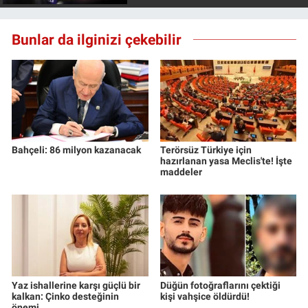
Bunlar da ilginizi çekebilir
Bahçeli: 86 milyon kazanacak
Terörsüz Türkiye için
hazırlanan yasa Meclis'te! İşte
maddeler
Yaz ishallerine karşı güçlü bir
Düğün fotoğraflarını çektiği
kalkan: Çinko desteğinin
kişi vahşice öldürdü!
önemi