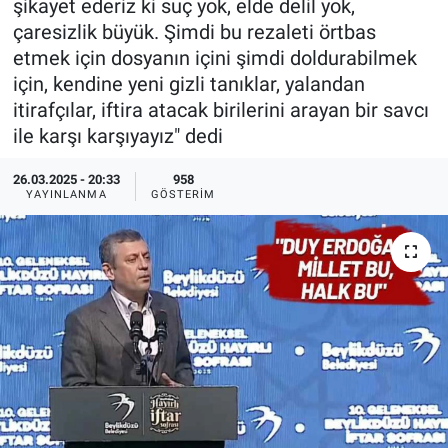
şikayet ederiz ki suç yok, elde delil yok,
çaresizlik büyük. Şimdi bu rezaleti örtbas
Ege'den Esintiler
İletişim
etmek için dosyanın içini şimdi doldurabilmek
için, kendine yeni gizli tanıklar, yalandan
Eğitim
itirafçılar, iftira atacak birilerini arayan bir savcı
ile karşı karşıyayız" dedi
Eğlence
26.03.2025 - 20:33
958
Ekonomi
YAYINLANMA
GÖSTERIM
Forum
Gerçeğin İzinde
Gün Başlıyor
Gün Bitiyor
Gün Ortası