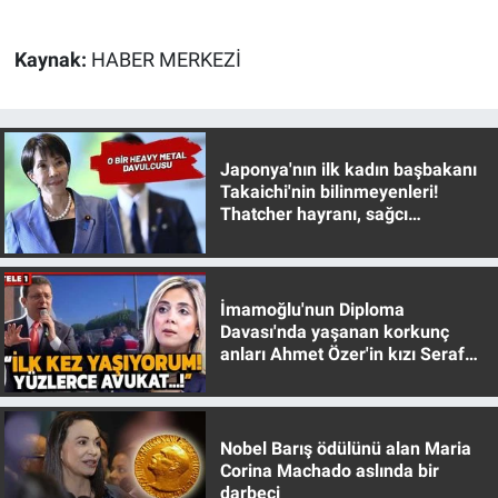
Yerel Yaşam
Kaynak:
HABER MERKEZİ
Canlı Yayın
Japonya'nın ilk kadın başbakanı
Takaichi'nin bilinmeyenleri!
Thatcher hayranı, sağcı
muhafazakar
İmamoğlu'nun Diploma
Davası'nda yaşanan korkunç
anları Ahmet Özer'in kızı Seraf
Özer anlattı!
Nobel Barış ödülünü alan Maria
Corina Machado aslında bir
darbeci