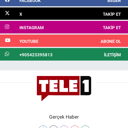
FACEBOOK
BEĞEN
X
TAKIP ET
INSTAGRAM
TAKIP ET
YOUTUBE
ABONE OL
+905423395813
İLETIŞIM
Gerçek Haber