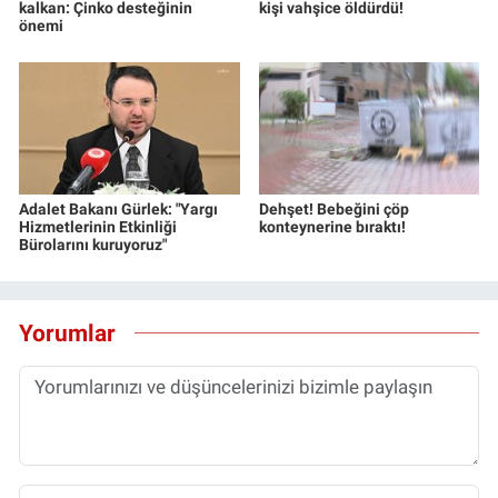
kalkan: Çinko desteğinin
kişi vahşice öldürdü!
önemi
Adalet Bakanı Gürlek: "Yargı
Dehşet! Bebeğini çöp
Hizmetlerinin Etkinliği
konteynerine bıraktı!
Bürolarını kuruyoruz"
Yorumlar