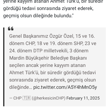
yerine kayyım atanan Ahmet Türk’ü, bir süredir
Nedir
gördüğü tedavi sonrasında ziyaret ederek,
Popüler
geçmiş olsun dileğinde bulundu."
Programlar
Genel Başkanımız Özgür Özel, 15 ve 16.
Sağlık
dönem CHP, 18 ve 19. dönem SHP, 23 ve
24. dönem DTP milletvekili, 3 dönem
Spor
Mardin Büyükşehir Belediye Başkanı
Teknoloji
seçilen ancak yerine kayyım atanan
Ahmet Türk’ü, bir süredir gördüğü tedavi
Türkiye'nin Geleceği
sonrasında ziyaret ederek, geçmiş olsun
dileğinde…
pic.twitter.com/A5Y4hMnO5y
Türkiye'nin Gündemi
— CHP 🇹🇷 (@herkesicinCHP)
February 11, 2025
Yerel Gündem