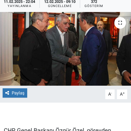
11.02.2025 - 22:04
12.02.2025 - 09:10
372
YAYINLANMA
GÜNCELLEME
GÖSTERIM
Ege'den Esintiler
İletişim
Eğitim
Eğlence
Ekonomi
Forum
Gerçeğin İzinde
Paylaş
-
+
A
A
Gün Başlıyor
Gün Bitiyor
Gün Ortası
CHP Genel Başkanı Özgür Özel, görevden