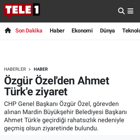
Anında Manşet
Son Dakika
Nöbetçi Eczaneler
Son Dakika
Haber
Ekonomi
Dünya
Teknolo
Başka Sohbetler
Haber
Hava Durumu
Belgesel
Ekonomi
Namaz Vakitleri
HABERLER
HABER
Bilim turu
Dünya
Trafik Durumu
Özgür Özel'den Ahmet
Bilim ve Teknoloji Evreni
Teknoloji
Süper Lig Puan Durumu ve Fikstür
Türk'e ziyaret
CHP Genel Başkanı Özgür Özel, görevden
Doğa Konuşuyor
Sağlık
Tüm Manşetler
alınan Mardin Büyükşehir Belediyesi Başkanı
Dünya
Spor
Son Dakika Haberleri
Ahmet Türk'e geçirdiği rahatsızlık nedeniyle
geçmiş olsun ziyaretinde bulundu.
Ege Saati
Yayın Akışı
Haber Arşivi