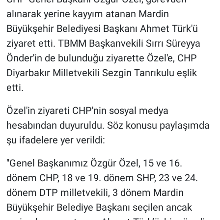
alınarak yerine kayyım atanan Mardin
Gündem Özel
Büyükşehir Belediyesi Başkanı Ahmet Türk'ü
ziyaret etti. TBMM Başkanvekili Sırrı Süreyya
Günün görüntüsü
Önder'in de bulunduğu ziyarette Özel'e, CHP
Diyarbakır Milletvekili Sezgin Tanrıkulu eşlik
Haber
etti.
İlan
Özel'in ziyareti CHP'nin sosyal medya
Kimdir
hesabından duyuruldu. Söz konusu paylaşımda
şu ifadelere yer verildi:
Koronavirüs
"Genel Başkanımız Özgür Özel, 15 ve 16.
Kültür Sanat
dönem CHP, 18 ve 19. dönem SHP, 23 ve 24.
dönem DTP milletvekili, 3 dönem Mardin
Ne demişti
Büyükşehir Belediye Başkanı seçilen ancak