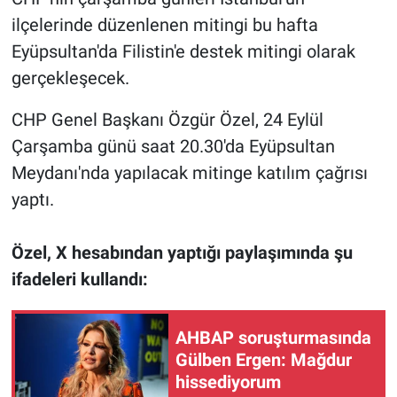
ilçelerinde düzenlenen mitingi bu hafta
Gündem Özel
Eyüpsultan'da Filistin'e destek mitingi olarak
gerçekleşecek.
Günün görüntüsü
CHP Genel Başkanı Özgür Özel, 24 Eylül
Haber
Çarşamba günü saat 20.30'da Eyüpsultan
Meydanı'nda yapılacak mitinge katılım çağrısı
İlan
yaptı.
Kimdir
Özel, X hesabından yaptığı paylaşımında şu
Koronavirüs
ifadeleri kullandı:
Kültür Sanat
AHBAP soruşturmasında
Gülben Ergen: Mağdur
Ne demişti
hissediyorum