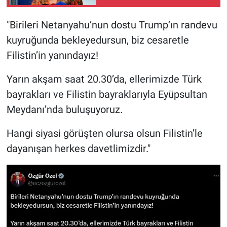
Nedir
"Birileri Netanyahu’nun dostu Trump’ın randevu
Popüler
kuyruğunda bekleyedursun, biz cesaretle
Filistin’in yanındayız!
Programlar
Yarın akşam saat 20.30’da, ellerimizde Türk
Sağlık
bayrakları ve Filistin bayraklarıyla Eyüpsultan
Spor
Meydanı’nda buluşuyoruz.
Hangi siyasi görüşten olursa olsun Filistin’le
Teknoloji
dayanışan herkes davetlimizdir."
Türkiye'nin Geleceği
Türkiye'nin Gündemi
Yerel Gündem