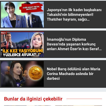
Japonya'nın ilk kadın başbakanı
Takaichi'nin bilinmeyenleri!
Thatcher hayranı, sağcı
muhafazakar
İmamoğlu'nun Diploma
Davası'nda yaşanan korkunç
anları Ahmet Özer'in kızı Seraf
Özer anlattı!
Nobel Barış ödülünü alan Maria
Corina Machado aslında bir
darbeci
Bunlar da ilginizi çekebilir