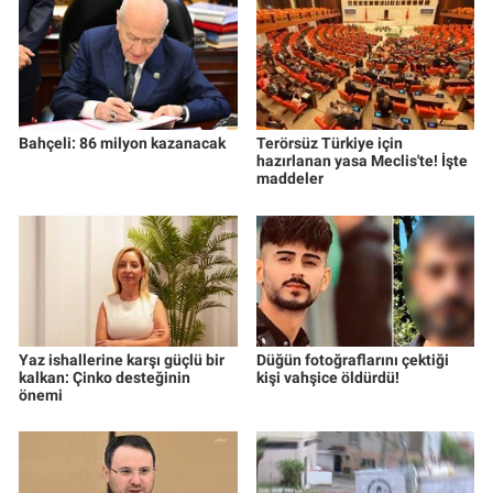
Bahçeli: 86 milyon kazanacak
Terörsüz Türkiye için
hazırlanan yasa Meclis'te! İşte
maddeler
Yaz ishallerine karşı güçlü bir
Düğün fotoğraflarını çektiği
kalkan: Çinko desteğinin
kişi vahşice öldürdü!
önemi