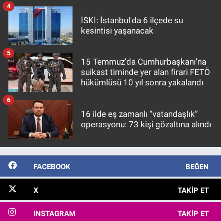
4
İSKİ: İstanbul'da 6 ilçede su
kesintisi yaşanacak
5
15 Temmuz'da Cumhurbaşkanı'na
suikast timinde yer alan firari FETÖ
hükümlüsü 10 yıl sonra yakalandı
6
16 ilde eş zamanlı “vatandaşlık”
operasyonu: 73 kişi gözaltına alındı
FACEBOOK
BEĞEN
X
TAKIP ET
INSTAGRAM
TAKIP ET