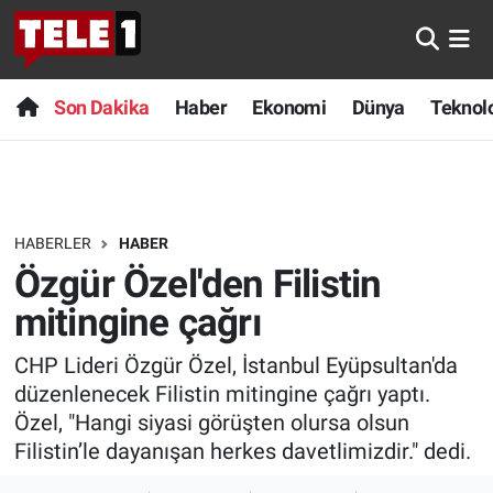
Anında Manşet
Son Dakika
Nöbetçi Eczaneler
Son Dakika
Haber
Ekonomi
Dünya
Teknolo
Başka Sohbetler
Haber
Hava Durumu
Belgesel
Ekonomi
Namaz Vakitleri
HABERLER
HABER
Bilim turu
Dünya
Trafik Durumu
Özgür Özel'den Filistin
Bilim ve Teknoloji Evreni
Teknoloji
Süper Lig Puan Durumu ve Fikstür
mitingine çağrı
CHP Lideri Özgür Özel, İstanbul Eyüpsultan'da
Doğa Konuşuyor
Sağlık
Tüm Manşetler
düzenlenecek Filistin mitingine çağrı yaptı.
Dünya
Spor
Son Dakika Haberleri
Özel, "Hangi siyasi görüşten olursa olsun
Filistin’le dayanışan herkes davetlimizdir." dedi.
Ege Saati
Yayın Akışı
Haber Arşivi