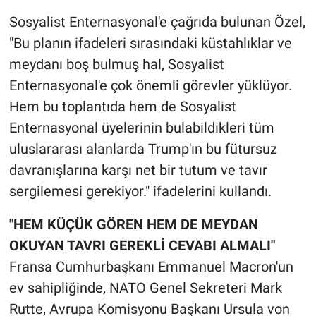
Nedir
Sosyalist Enternasyonal'e çağrıda bulunan Özel,
Popüler
"Bu planın ifadeleri sırasındaki küstahlıklar ve
meydanı boş bulmuş hal, Sosyalist
Programlar
Enternasyonal'e çok önemli görevler yüklüyor.
Hem bu toplantıda hem de Sosyalist
Sağlık
Enternasyonal üyelerinin bulabildikleri tüm
uluslararası alanlarda Trump'ın bu fütursuz
Spor
davranışlarına karşı net bir tutum ve tavır
Teknoloji
sergilemesi gerekiyor." ifadelerini kullandı.
Türkiye'nin Geleceği
"HEM KÜÇÜK GÖREN HEM DE MEYDAN
OKUYAN TAVRI GEREKLİ CEVABI ALMALI"
Türkiye'nin Gündemi
Fransa Cumhurbaşkanı Emmanuel Macron'un
ev sahipliğinde, NATO Genel Sekreteri Mark
Yerel Gündem
Rutte, Avrupa Komisyonu Başkanı Ursula von