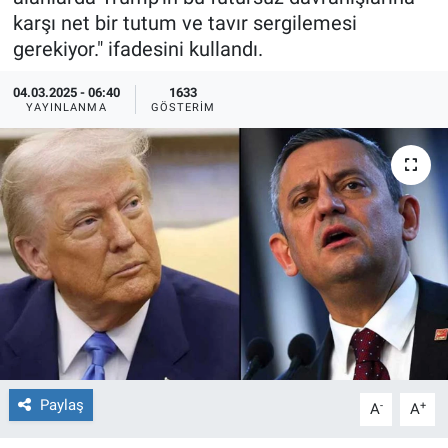
karşı net bir tutum ve tavır sergilemesi
Ege'den Esintiler
İletişim
gerekiyor." ifadesini kullandı.
Eğitim
04.03.2025 - 06:40
1633
YAYINLANMA
GÖSTERIM
Eğlence
Ekonomi
Forum
Gerçeğin İzinde
Gün Başlıyor
Gün Bitiyor
Paylaş
-
+
A
A
Gün Ortası