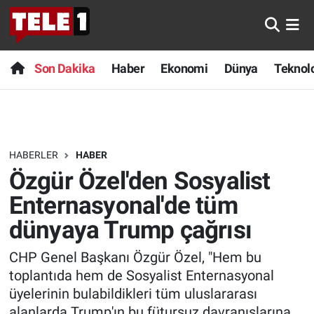
Anında Manşet
Son Dakika
Nöbetçi Eczaneler
Son Dakika
Haber
Ekonomi
Dünya
Teknolo
Başka Sohbetler
Haber
Hava Durumu
Belgesel
Ekonomi
Namaz Vakitleri
HABERLER
HABER
Bilim turu
Dünya
Trafik Durumu
Özgür Özel'den Sosyalist
Bilim ve Teknoloji Evreni
Teknoloji
Süper Lig Puan Durumu ve Fikstür
Enternasyonal'de tüm
dünyaya Trump çağrısı
Doğa Konuşuyor
Sağlık
Tüm Manşetler
CHP Genel Başkanı Özgür Özel, "Hem bu
Dünya
Spor
Son Dakika Haberleri
toplantıda hem de Sosyalist Enternasyonal
üyelerinin bulabildikleri tüm uluslararası
Ege Saati
Yayın Akışı
Haber Arşivi
alanlarda Trump'ın bu fütursuz davranışlarına