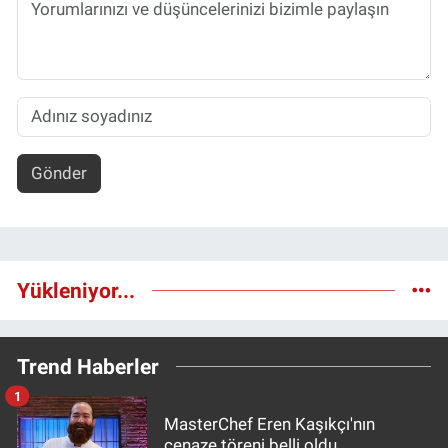
Gönder
Yükleniyor...
Trend Haberler
1
MasterChef Eren Kaşıkçı'nın
cenaze töreni belli oldu