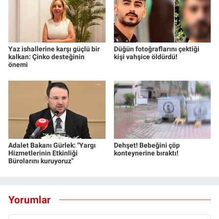
Yaz ishallerine karşı güçlü bir
Düğün fotoğraflarını çektiği
kalkan: Çinko desteğinin
kişi vahşice öldürdü!
önemi
Adalet Bakanı Gürlek: "Yargı
Dehşet! Bebeğini çöp
Hizmetlerinin Etkinliği
konteynerine bıraktı!
Bürolarını kuruyoruz"
Yorumlar