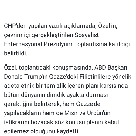
Gündem Özel
CHP'den yapılan yazılı açıklamada, Özel'in,
Günün görüntüsü
çevrim içi gerçekleştirilen Sosyalist
Enternasyonal Prezidyum Toplantısına katıldığı
Haber
belirtildi.
İlan
Özel, toplantıdaki konuşmasında, ABD Başkanı
Donald Trump'ın Gazze'deki Filistinlilere yönelik
Kimdir
adeta etnik bir temizlik içeren planı karşısında
Koronavirüs
bütün dünyanın dimdik ayakta durması
gerektiğini belirterek, hem Gazze'de
Kültür Sanat
yapılacakların hem de Mısır ve Ürdün'ün
istikrarını bozacak söz konusu planın kabul
Ne demişti
edilemez olduğunu kaydetti.