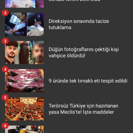
2
Direksiyon sınavında tacize
tutuklama
3
Düğün fotoğraflarını çektiği kişi
vahşice öldürdü!
4
9 üründe tek tırnaklı eti tespit edildi
5
Terörsüz Türkiye için hazırlanan
yasa Meclis'te! İşte maddeler
6