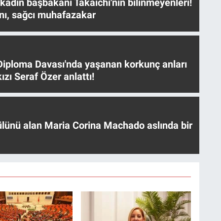
 kadın başbakanı Takaichi'nin bilinmeyenleri!
nı, sağcı muhafazakar
iploma Davası'nda yaşanan korkunç anları
ızı Seraf Özer anlattı!
ülünü alan Maria Corina Machado aslında bir