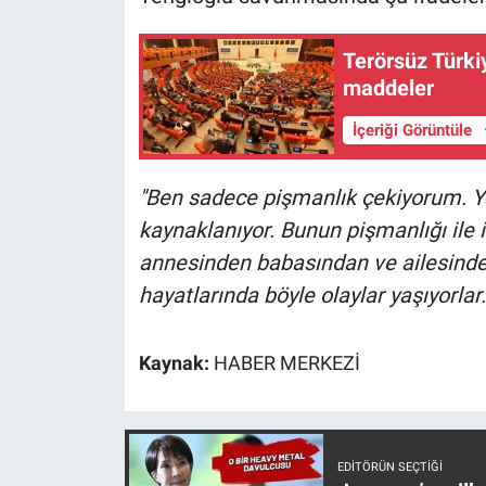
Nedir
Terörsüz Türkiy
Popüler
maddeler
Programlar
İçeriği Görüntüle
Sağlık
"Ben sadece pişmanlık çekiyorum. Ya
kaynaklanıyor. Bunun pişmanlığı ile
Spor
annesinden babasından ve ailesinden
Teknoloji
hayatlarında böyle olaylar yaşıyorlar
Türkiye'nin Geleceği
Kaynak:
HABER MERKEZİ
Türkiye'nin Gündemi
Yerel Gündem
EDITÖRÜN SEÇTIĞI