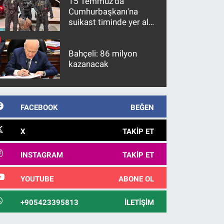
15 Temmuz'da
Cumhurbaşkanı'na
suikast timinde yer alan
firari FETÖ hükümlüsü
10 yıl sonra yakalandı
Bahçeli: 86 milyon
kazanacak
FACEBOOK
BEĞEN
X
TAKIP ET
INSTAGRAM
TAKIP ET
YOUTUBE
ABONE OL
+905423395813
İLETIŞIM