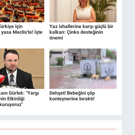
ürkiye için
Yaz ishallerine karşı güçlü bir
 yasa Meclis'te! İşte
kalkan: Çinko desteğinin
önemi
anı Gürlek: "Yargı
Dehşet! Bebeğini çöp
in Etkinliği
konteynerine bıraktı!
 kuruyoruz"