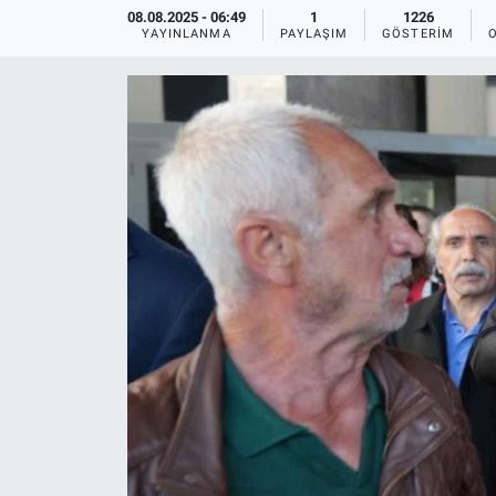
08.08.2025 - 06:49
1
1226
YAYINLANMA
PAYLAŞIM
GÖSTERIM
Ege'den Esintiler
İletişim
Eğitim
Eğlence
Ekonomi
Forum
Gerçeğin İzinde
Gün Başlıyor
Gün Bitiyor
Gün Ortası