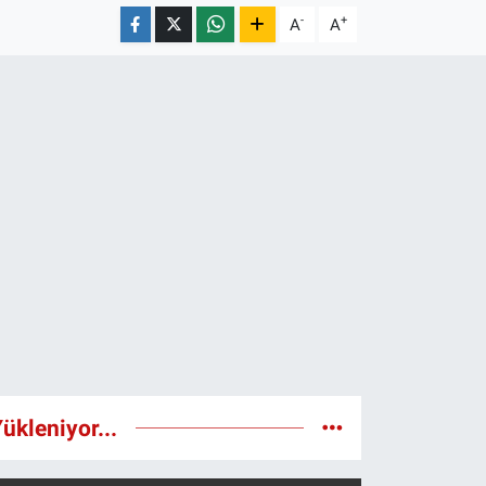
-
+
A
A
ükleniyor...