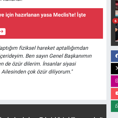
e için hazırlanan yasa Meclis'te! İşte
6
ptığım fiziksel hareket aptallığımdan
 içerideyim. Ben sayın Genel Başkanımın
 de özür dilerim. İnsanlar siyasi
. Ailesinden çok özür diliyorum."