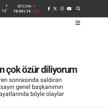
BITCOIN
79.591,74
-1.82
°
10
DOLAR
45,43620
0.02
EURO
53,38690
0.19
STERLİN
61,60380
0.18
G.ALTIN
6862,09000
0.19
BİST100
14.598,00
0
en çok özür diliyorum
ren sonrasında saldıran
 sayın genel başkanımın
ayatlarında böyle olaylar