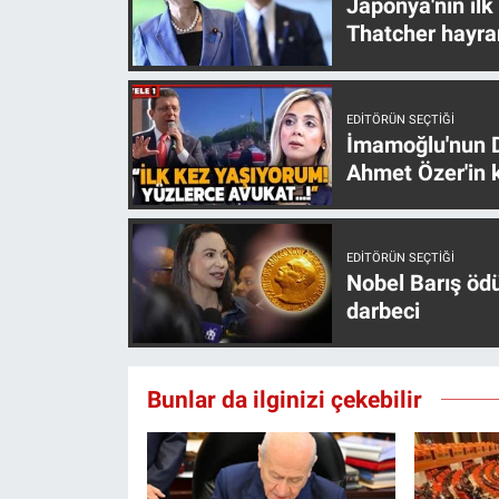
Japonya'nın ilk
Yerel Yaşam
Thatcher hayra
Canlı Yayın
EDITÖRÜN SEÇTIĞI
İmamoğlu'nun D
Ahmet Özer'in k
EDITÖRÜN SEÇTIĞI
Nobel Barış öd
darbeci
Bunlar da ilginizi çekebilir