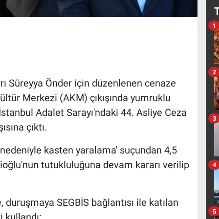
1
2
rrı Süreyya Önder için düzenlenen cenaze
 Kültür Merkezi (AKM) çıkışında yumruklu
İstanbul Adalet Sarayı'ndaki 44. Asliye Ceza
3
sına çıktı.
i nedeniyle kasten yaralama' suçundan 4,5
ioğlu'nun tutukluluğuna devam kararı verilip
4
, duruşmaya SEGBİS bağlantısı ile katılan
5
 kullandı: