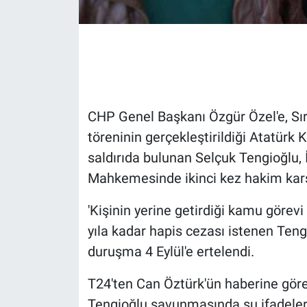
Gündem Özel
Günün görüntüsü
Haber
CHP Genel Başkanı Özgür Özel'e, Sı
töreninin gerçekleştirildiği Atatürk
İlan
saldırıda bulunan Selçuk Tengioğlu, 
Kimdir
Mahkemesinde ikinci kez hakim karşı
Koronavirüs
'Kişinin yerine getirdiği kamu görev
yıla kadar hapis cezası istenen Teng
Kültür Sanat
duruşma 4 Eylül'e ertelendi.
Ne demişti
T24'ten Can Öztürk'ün haberine göre
Tengioğlu savunmasında şu ifadeleri