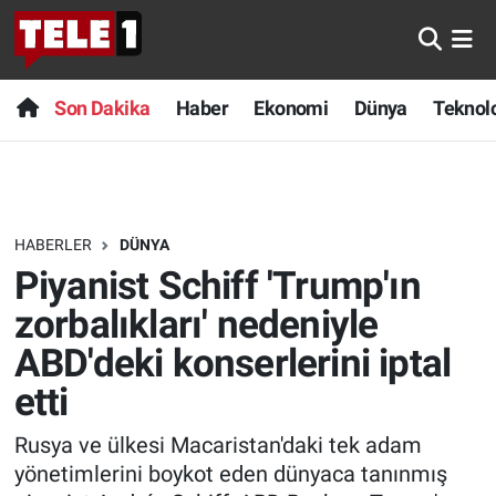
Anında Manşet
Son Dakika
Nöbetçi Eczaneler
Son Dakika
Haber
Ekonomi
Dünya
Teknolo
Başka Sohbetler
Haber
Hava Durumu
Belgesel
Ekonomi
Namaz Vakitleri
HABERLER
DÜNYA
Bilim turu
Dünya
Trafik Durumu
Piyanist Schiff 'Trump'ın
Bilim ve Teknoloji Evreni
Teknoloji
Süper Lig Puan Durumu ve Fikstür
zorbalıkları' nedeniyle
ABD'deki konserlerini iptal
Doğa Konuşuyor
Sağlık
Tüm Manşetler
etti
Dünya
Spor
Son Dakika Haberleri
Rusya ve ülkesi Macaristan'daki tek adam
yönetimlerini boykot eden dünyaca tanınmış
Ege Saati
Yayın Akışı
Haber Arşivi