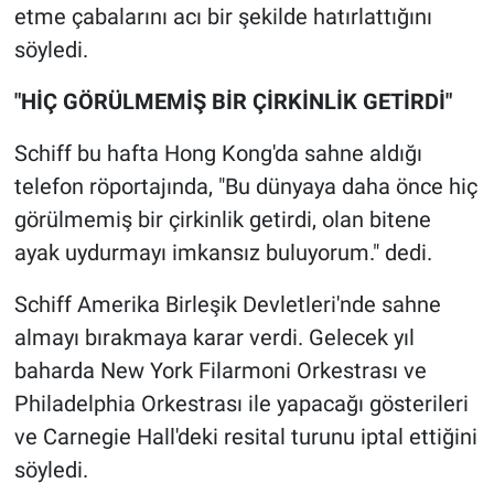
Nedir
etme çabalarını acı bir şekilde hatırlattığını
söyledi.
Popüler
"HİÇ GÖRÜLMEMİŞ BİR ÇİRKİNLİK GETİRDİ"
Programlar
Schiff bu hafta Hong Kong'da sahne aldığı
Sağlık
telefon röportajında, "Bu dünyaya daha önce hiç
görülmemiş bir çirkinlik getirdi, olan bitene
Spor
ayak uydurmayı imkansız buluyorum." dedi.
Teknoloji
Schiff Amerika Birleşik Devletleri'nde sahne
almayı bırakmaya karar verdi. Gelecek yıl
Türkiye'nin Geleceği
baharda New York Filarmoni Orkestrası ve
Türkiye'nin Gündemi
Philadelphia Orkestrası ile yapacağı gösterileri
ve Carnegie Hall'deki resital turunu iptal ettiğini
Yerel Gündem
söyledi.