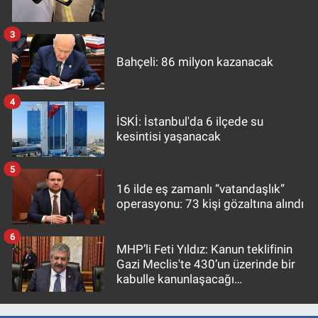
3
Bahçeli: 86 milyon kazanacak
4
İSKİ: İstanbul'da 6 ilçede su
kesintisi yaşanacak
5
16 ilde eş zamanlı “vatandaşlık”
operasyonu: 73 kişi gözaltına alındı
6
MHP’li Feti Yıldız: Kanun teklifinin
Gazi Meclis'te 430’un üzerinde bir
kabulle kanunlaşacağı
görülmektedir