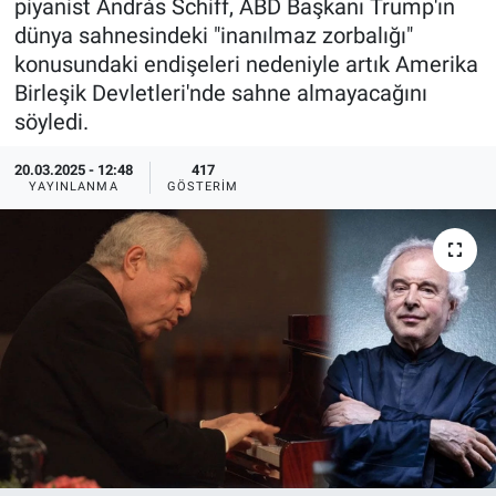
piyanist András Schiff, ABD Başkanı Trump'ın
dünya sahnesindeki "inanılmaz zorbalığı"
Ege'den Esintiler
İletişim
konusundaki endişeleri nedeniyle artık Amerika
Birleşik Devletleri'nde sahne almayacağını
Eğitim
söyledi.
Eğlence
20.03.2025 - 12:48
417
YAYINLANMA
GÖSTERIM
Ekonomi
Forum
Gerçeğin İzinde
Gün Başlıyor
Gün Bitiyor
Gün Ortası