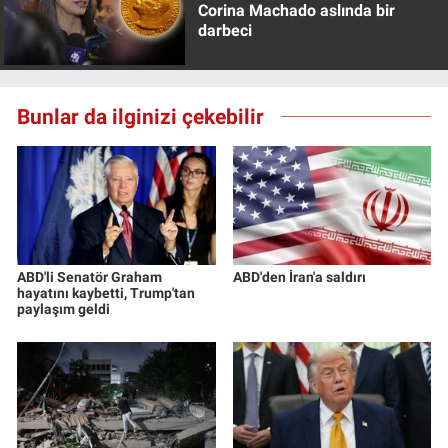
Corina Machado aslında bir
darbeci
Bunlar da ilginizi çekebilir
ABD'li Senatör Graham
ABD'den İran'a saldırı
hayatını kaybetti, Trump'tan
paylaşım geldi