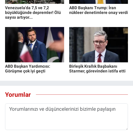
Venezuela'da 7,5 ve 7,2
ABD Başkanı Trump: İran
büyüklüğünde depremler! Ölü
nükleer denetimlere onay verdi
sayısı artıyor...
ABD Başkan Yardımcısı:
Birleşik Krallık Başbakanı
Görüşme çok iyi geçti
Starmer, görevinden istifa etti
Yorumlar