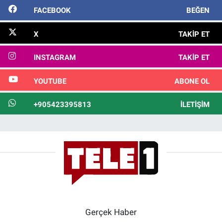
FACEBOOK
BEĞEN
X
TAKIP ET
INSTAGRAM
TAKIP ET
YOUTUBE
ABONE OL
+905423395813
İLETIŞIM
Gerçek Haber