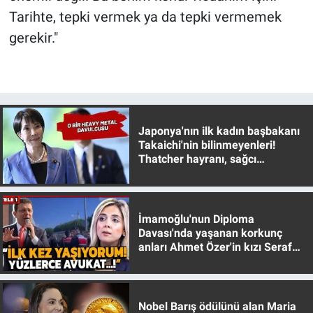
Tarihte, tepki vermek ya da tepki vermemek
gerekir."
Japonya'nın ilk kadın başbakanı
Takaichi'nin bilinmeyenleri!
Thatcher hayranı, sağcı
muhafazakar
İmamoğlu'nun Diploma
Davası'nda yaşanan korkunç
anları Ahmet Özer'in kızı Seraf
Özer anlattı!
Nobel Barış ödülünü alan Maria