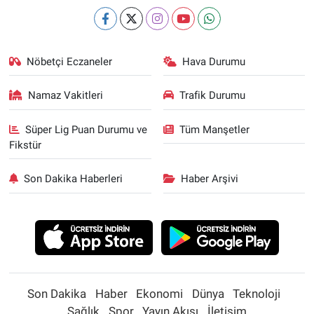
Nöbetçi Eczaneler
Hava Durumu
Namaz Vakitleri
Trafik Durumu
Süper Lig Puan Durumu ve
Tüm Manşetler
Fikstür
Son Dakika Haberleri
Haber Arşivi
Son Dakika
Haber
Ekonomi
Dünya
Teknoloji
Sağlık
Spor
Yayın Akışı
İletişim