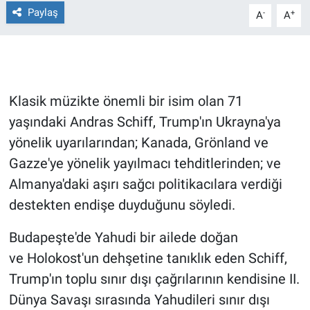
Paylaş
-
+
A
A
Gündem Özel
Günün görüntüsü
Klasik müzikte önemli bir isim olan 71
Haber
yaşındaki Andras Schiff, Trump'ın Ukrayna'ya
İlan
yönelik uyarılarından; Kanada, Grönland ve
Gazze'ye yönelik yayılmacı tehditlerinden; ve
Kimdir
Almanya'daki aşırı sağcı politikacılara verdiği
destekten endişe duyduğunu söyledi.
Koronavirüs
Budapeşte'de Yahudi bir ailede doğan
Kültür Sanat
ve Holokost'un dehşetine tanıklık eden Schiff,
Trump'ın toplu sınır dışı çağrılarının kendisine II.
Ne demişti
Dünya Savaşı sırasında Yahudileri sınır dışı