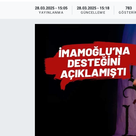
28.03.2025 - 15:05
28.03.2025 - 15:18
783
Ege'den Esintiler
İletişim
YAYINLANMA
GÜNCELLEME
GÖSTERI
Eğitim
Eğlence
Ekonomi
Forum
Gerçeğin İzinde
Gün Başlıyor
Gün Bitiyor
Gün Ortası