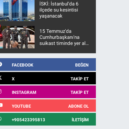
İSKİ: İstanbul'da 6
ilçede su kesintisi
yaşanacak
15 Temmuz'da
Cumhurbaşkanı'na
suikast timinde yer alan
firari FETÖ hükümlüsü
10 yıl sonra yakalandı
FACEBOOK
BEĞEN
X
TAKIP ET
INSTAGRAM
TAKIP ET
YOUTUBE
ABONE OL
+905423395813
İLETIŞIM