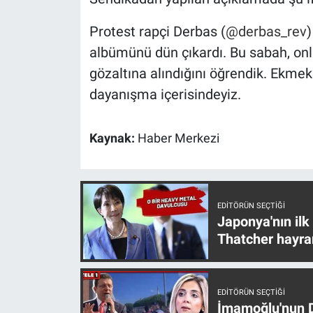
Yerel Yaşam
Protest rapçi Derbas (
@derbas_rev
)
Canlı Yayın
albümünü dün çıkardı. Bu sabah, onl
gözaltına alındığını öğrendik. Ekme
dayanışma içerisindeyiz.
Kaynak:
Haber Merkezi
EDITÖRÜN SEÇTIĞI
Japonya'nın ilk
Thatcher hayra
EDITÖRÜN SEÇTIĞI
İmamoğlu'nun D