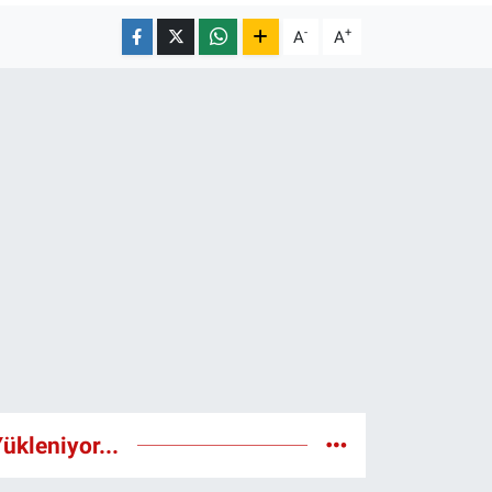
-
+
A
A
ükleniyor...