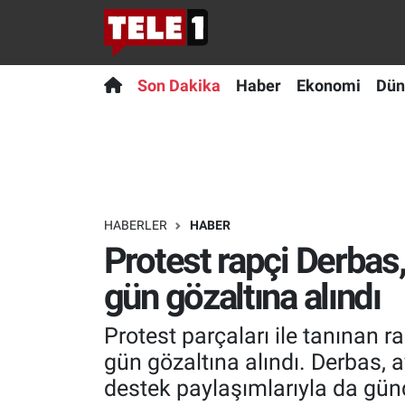
Anında Manşet
Son Dakika
Nöbetçi Eczaneler
Son Dakika
Haber
Ekonomi
Dün
Başka Sohbetler
Haber
Hava Durumu
Belgesel
Ekonomi
Namaz Vakitleri
Bilim turu
Dünya
Trafik Durumu
HABERLER
HABER
Protest rapçi Derbas,
Bilim ve Teknoloji Evreni
Teknoloji
Süper Lig Puan Durumu ve Fikstür
gün gözaltına alındı
Doğa Konuşuyor
Sağlık
Tüm Manşetler
Protest parçaları ile tanınan r
Dünya
Spor
Son Dakika Haberleri
gün gözaltına alındı. Derbas,
destek paylaşımlarıyla da gün
Ege Saati
Yayın Akışı
Haber Arşivi