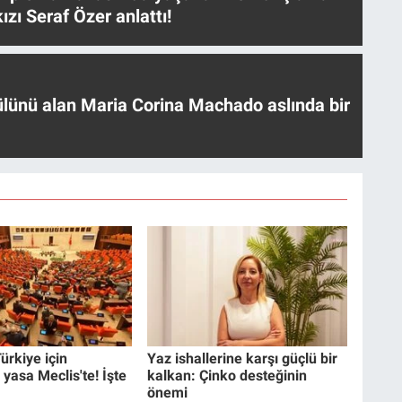
ızı Seraf Özer anlattı!
ülünü alan Maria Corina Machado aslında bir
ürkiye için
Yaz ishallerine karşı güçlü bir
 yasa Meclis'te! İşte
kalkan: Çinko desteğinin
önemi