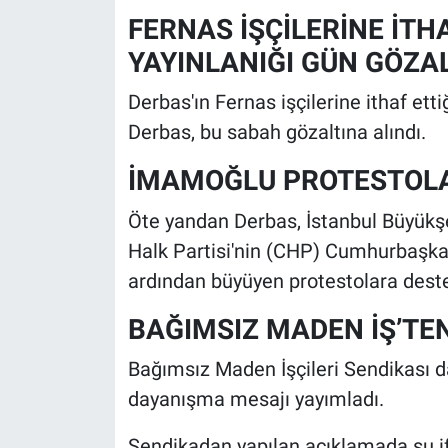
Nedir
FERNAS İŞÇİLERİNE İT
YAYINLANIĞI GÜN GÖZAL
Popüler
Derbas'ın Fernas işçilerine ithaf ett
Programlar
Derbas, bu sabah gözaltına alındı.
Sağlık
İMAMOĞLU PROTESTOLA
Spor
Öte yandan Derbas, İstanbul Büyükş
Halk Partisi'nin (CHP) Cumhurbaşk
Teknoloji
ardından büyüyen protestolara dest
Türkiye'nin Geleceği
BAĞIMSIZ MADEN İŞ’TE
Türkiye'nin Gündemi
Bağımsız Maden İşçileri Sendikası d
dayanışma mesajı yayımladı.
Yerel Gündem
Sendikadan yapılan açıklamada şu ifa