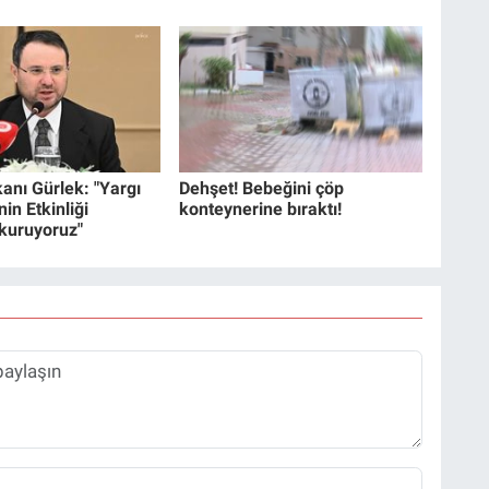
anı Gürlek: "Yargı
Dehşet! Bebeğini çöp
in Etkinliği
konteynerine bıraktı!
 kuruyoruz"