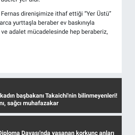
 Fernas direnişimize ithaf ettiği “Yer Üstü”
arca yurttaşla beraber ev baskınıyla
k ve adalet mücadelesinde hep beraberiz,
 kadın başbakanı Takaichi'nin bilinmeyenleri!
nı, sağcı muhafazakar
iploma Davası'nda yaşanan korkunç anları