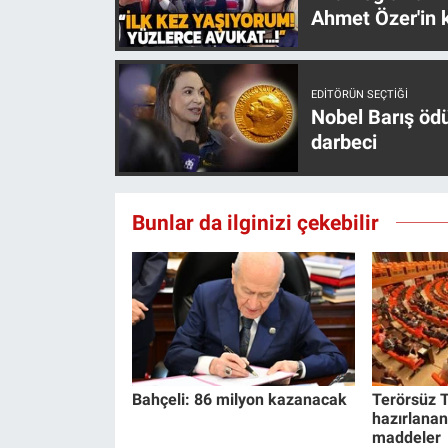
Ahmet Özer'in k
EDITÖRÜN SEÇTIĞI
Nobel Barış öd
darbeci
Bunlar da ilginizi çekebilir
Bahçeli: 86 milyon kazanacak
Terörsüz T
hazırlanan
maddeler