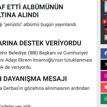
HAF ETTİ ALBÜMÜNÜN
TINA ALINDI
6
iği "yerüstü" albümü bugün yayınlandı.
RINA DESTEK VERİYORDU
ehir Belediye (İBB) Başkanı ve Cumhuriyet
anı Adayı Ekrem İmamoğlu'nun tutuklanması
ek de veriyordu.
N DAYANIŞMA MESAJI
a Derbas’ın gözaltına alınmasının ardından
deler yer aldı: