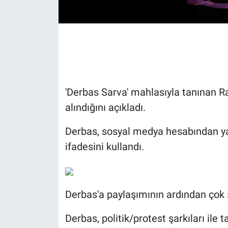
Gündem Özel
Günün görüntüsü
Haber
'Derbas Sarva' mahlasıyla tanınan Ra
İlan
alındığını açıkladı.
Kimdir
Derbas, sosyal medya hesabından ya
ifadesini kullandı.
Koronavirüs
Kültür Sanat
Derbas'a paylaşımının ardından çok 
Ne demişti
Derbas, politik/protest şarkıları ile 