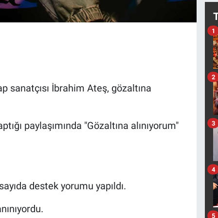
1
2
p sanatçısı İbrahim Ateş, gözaltına
3
ptığı paylaşımında "Gözaltına alınıyorum"
4
sayıda destek yorumu yapıldı.
tanınıyordu.
5