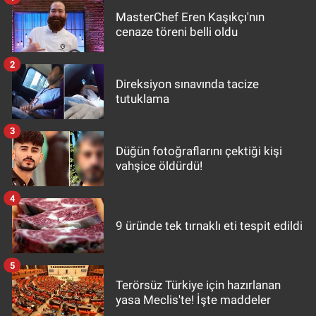
MasterChef Eren Kaşıkçı'nın
cenaze töreni belli oldu
2
Direksiyon sınavında tacize
tutuklama
3
Düğün fotoğraflarını çektiği kişi
vahşice öldürdü!
4
9 üründe tek tırnaklı eti tespit edildi
5
Terörsüz Türkiye için hazırlanan
yasa Meclis'te! İşte maddeler