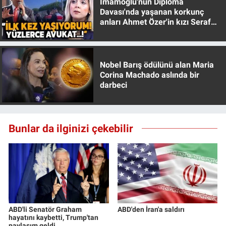
İmamoğlu'nun Diploma
Yerel Yaşam
Davası'nda yaşanan korkunç
anları Ahmet Özer'in kızı Seraf
Özer anlattı!
Canlı Yayın
Nobel Barış ödülünü alan Maria
Corina Machado aslında bir
darbeci
Bunlar da ilginizi çekebilir
ABD'li Senatör Graham
ABD'den İran'a saldırı
hayatını kaybetti, Trump'tan
paylaşım geldi