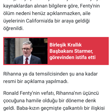
kaynaklardan alınan bilgilere göre, Fenty'nin
Gündem Özel
ölüm nedeni henüz açıklanmazken, aile
üyelerinin California'da bir araya geldiği
Günün görüntüsü
öğrenildi.
Haber
Birleşik Krallık
İlan
Başbakanı Starmer,
görevinden istifa etti
Kimdir
Rihanna ya da temsilcisinden şu ana kadar
Koronavirüs
resmi bir açıklama yapılmadı.
Kültür Sanat
Ronald Fenty’nin vefatı, Rihanna’nın üçüncü
çocuğuna hamile olduğu bir döneme denk
Ne demişti
geldi. Baba-kızın geçmişte çalkantılı bir ilişkisi