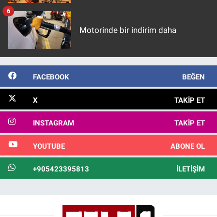
6
Motorinde bir indirim daha
FACEBOOK
BEĞEN
X
TAKIP ET
INSTAGRAM
TAKIP ET
YOUTUBE
ABONE OL
+905423395813
İLETIŞIM