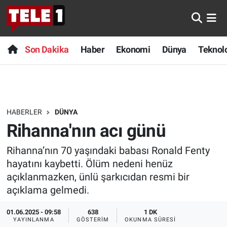
Anında Manşet
Son Dakika
Nöbetçi Eczaneler
Son Dakika
Haber
Ekonomi
Dünya
Teknolo
Başka Sohbetler
Haber
Hava Durumu
Belgesel
Ekonomi
Namaz Vakitleri
HABERLER
DÜNYA
Bilim turu
Dünya
Trafik Durumu
Rihanna'nın acı günü
Bilim ve Teknoloji Evreni
Teknoloji
Süper Lig Puan Durumu ve Fikstür
Rihanna’nın 70 yaşındaki babası Ronald Fenty
hayatını kaybetti. Ölüm nedeni henüz
Doğa Konuşuyor
Sağlık
Tüm Manşetler
açıklanmazken, ünlü şarkıcıdan resmi bir
açıklama gelmedi.
Dünya
Spor
Son Dakika Haberleri
01.06.2025 - 09:58
638
1 DK
Ege Saati
Yayın Akışı
Haber Arşivi
YAYINLANMA
GÖSTERIM
OKUNMA SÜRESI