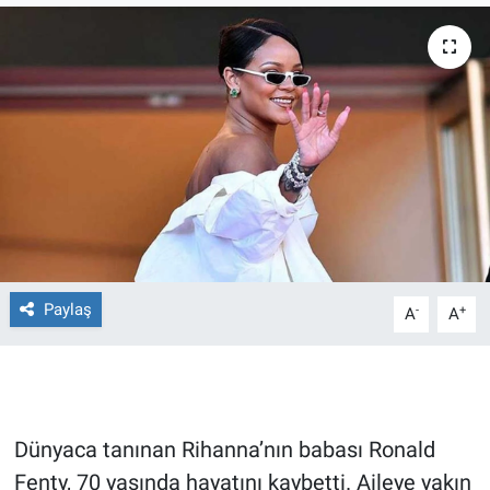
Ege'den Esintiler
İletişim
Eğitim
Eğlence
Ekonomi
Forum
Paylaş
-
+
A
A
Gerçeğin İzinde
Gün Başlıyor
Gün Bitiyor
Dünyaca tanınan Rihanna’nın babası Ronald
Fenty, 70 yaşında hayatını kaybetti. Aileye yakın
Gün Ortası