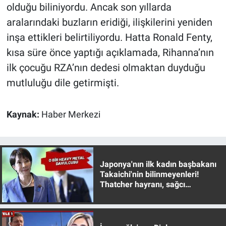
Nedir
olduğu biliniyordu. Ancak son yıllarda
aralarındaki buzların eridiği, ilişkilerini yeniden
Popüler
inşa ettikleri belirtiliyordu. Hatta Ronald Fenty,
kısa süre önce yaptığı açıklamada, Rihanna’nın
Programlar
ilk çocuğu RZA’nın dedesi olmaktan duyduğu
Sağlık
mutluluğu dile getirmişti.
Spor
Kaynak:
Haber Merkezi
Teknoloji
Türkiye'nin Geleceği
Japonya'nın ilk kadın başbakanı
Takaichi'nin bilinmeyenleri!
Türkiye'nin Gündemi
Thatcher hayranı, sağcı
muhafazakar
Yerel Gündem