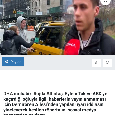
Ege'den Esintiler
İletişim
Eğitim
Eğlence
Ekonomi
Forum
Paylaş
-
+
A
A
Gerçeğin İzinde
Gün Başlıyor
DHA
muhabiri
Rojda Altıntaş
, Eylem Tok ve ABD'ye
kaçırdığı oğluyla ilgili haberlerin yayınlanmaması
Gün Bitiyor
için Demirören Ailesi’nden yapılan uyarı iddiasını
yineleyerek kesilen röportajını sosyal medya
Gün Ortası