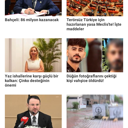
Bahçeli: 86 milyon kazanacak
Terörsüz Türkiye için
hazırlanan yasa Meclis'te! İşte
maddeler
Yaz ishallerine karşı güçlü bir
Düğün fotoğraflarını çektiği
kalkan: Çinko desteğinin
kişi vahşice öldürdü!
önemi