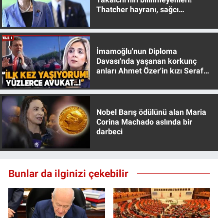
Thatcher hayranı, sağcı
muhafazakar
İmamoğlu'nun Diploma
Davası'nda yaşanan korkunç
anları Ahmet Özer'in kızı Seraf
Özer anlattı!
Nobel Barış ödülünü alan Maria
Corina Machado aslında bir
darbeci
Bunlar da ilginizi çekebilir