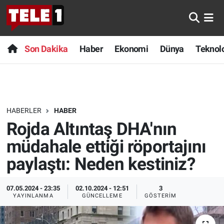
Anında Manşet
Son Dakika
Nöbetçi Eczaneler
Son Dakika
Haber
Ekonomi
Dünya
Teknolo
Başka Sohbetler
Haber
Hava Durumu
Belgesel
Ekonomi
Namaz Vakitleri
HABERLER
HABER
Bilim turu
Dünya
Trafik Durumu
Rojda Altıntaş DHA'nın
Bilim ve Teknoloji Evreni
Teknoloji
Süper Lig Puan Durumu ve Fikstür
müdahale ettiği röportajını
paylaştı: Neden kestiniz?
Doğa Konuşuyor
Sağlık
Tüm Manşetler
07.05.2024 - 23:35
02.10.2024 - 12:51
3
Dünya
Spor
Son Dakika Haberleri
YAYINLANMA
GÜNCELLEME
GÖSTERIM
Ege Saati
Yayın Akışı
Haber Arşivi