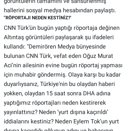
görüntülerin tamamını ve sansürlenmiş
Nedir
hallerini sosyal medya hesabından paylaştı.
Popüler
''RÖPORTAJI NEDEN KESTİNİZ?'
CNN Türk'ün bugün yaptığı röportaja değinen
Programlar
Altıntaş görüntüleri paylaşarak şu ifadeleri
kullandı: "Demirören Medya bünyesinde
Sağlık
bulunan CNN Türk, vefat eden Oğuz Murat
Spor
Aci’nin ailesinin evine bugün röportaj yapması
için muhabir göndermiş. Olaya karşı bu kadar
Teknoloji
duyarlıysanız, Türkiye'nin bu olaydan haberi
Türkiye'nin Geleceği
yokken, olaydan 15 saat sonra DHA adına
yaptığımız röportajları neden kestirerek
Türkiye'nin Gündemi
yayınlattınız? Neden ‘yurt dışına kaçırıldı’
iddialarını kestiniz? Neden Eylem Tok’un yurt
Yerel Gündem
dışına kaçırdığı oğlunun adını ve babasının