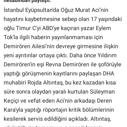
hesabından paylaştı.
İstanbul Eyüpsultan'da Oğuz Murat Aci’nin
Gündem Özel
hayatını kaybetmesine sebep olan 17 yaşındaki
oğlu Timur C'yi ABD'ye kaçıran yazar Eylem
Günün görüntüsü
Tok'la ilgili haberin yayınlanmaması için
Haber
Demirören Ailesi’nin devreye girmesine ilişkin
yeni ayrıtınlar ortaya çıktı. Daha önce Yıldırım
İlan
Demirören'in eşi Revna Demirören ile şoförüyle
Kimdir
yaptığı görüşmenin kayıtlarını paylaşan DHA
muhabiri Rojda Altıntaş, bu kez kazadan kısa
Koronavirüs
süre sonra olaydan yaralı kurtulan Süleyman
Kültür Sanat
Keçiçi ve vefat eden Aci'nin arkadaşı Deren
Kara'yla yaptığı röportajın kritik bölümlerinin
Ne demişti
kesilerek servis edildiğini açıkladı. Altıntaş,