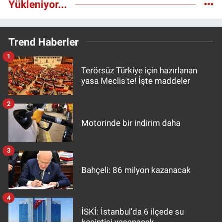
Yükleniyor...
Trend Haberler
1
Terörsüz Türkiye için hazırlanan
yasa Meclis'te! İşte maddeler
2
Motorinde bir indirim daha
3
Bahçeli: 86 milyon kazanacak
4
İSKİ: İstanbul'da 6 ilçede su