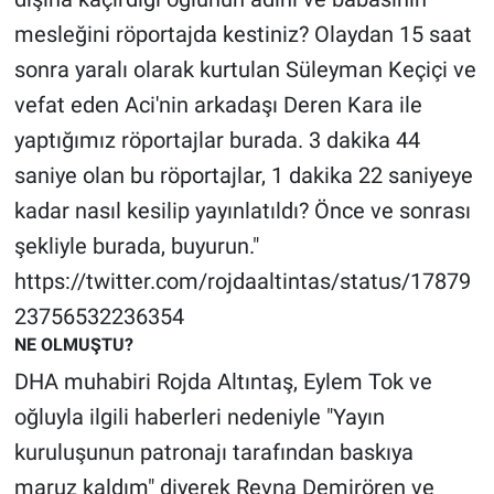
Yerel Yaşam
mesleğini röportajda kestiniz? Olaydan 15 saat
sonra yaralı olarak kurtulan Süleyman Keçiçi ve
Canlı Yayın
vefat eden Aci'nin arkadaşı Deren Kara ile
yaptığımız röportajlar burada. 3 dakika 44
saniye olan bu röportajlar, 1 dakika 22 saniyeye
kadar nasıl kesilip yayınlatıldı? Önce ve sonrası
şekliyle burada, buyurun."
https://twitter.com/rojdaaltintas/status/17879
23756532236354
NE OLMUŞTU?
DHA muhabiri Rojda Altıntaş, Eylem Tok ve
oğluyla ilgili haberleri nedeniyle "Yayın
kuruluşunun patronajı tarafından baskıya
maruz kaldım" diyerek Revna Demirören ve