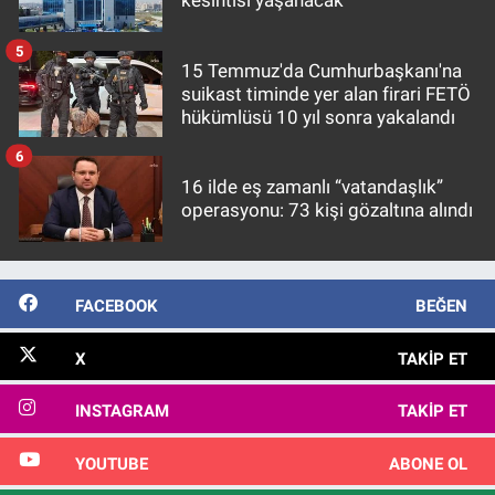
kesintisi yaşanacak
5
15 Temmuz'da Cumhurbaşkanı'na
suikast timinde yer alan firari FETÖ
hükümlüsü 10 yıl sonra yakalandı
6
16 ilde eş zamanlı “vatandaşlık”
operasyonu: 73 kişi gözaltına alındı
FACEBOOK
BEĞEN
X
TAKIP ET
INSTAGRAM
TAKIP ET
YOUTUBE
ABONE OL