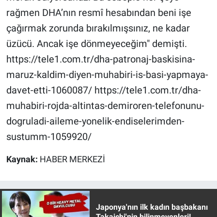
rağmen DHA’nın resmî hesabından beni işe
çağırmak zorunda bırakılmışsınız, ne kadar
üzücü. Ancak işe dönmeyeceğim" demişti.
https://tele1.com.tr/dha-patronaj-baskisina-
maruz-kaldim-diyen-muhabiri-is-basi-yapmaya-
davet-etti-1060087/ https://tele1.com.tr/dha-
muhabiri-rojda-altintas-demiroren-telefonunu-
dogruladi-aileme-yonelik-endiselerimden-
sustumm-1059920/
Kaynak:
HABER MERKEZİ
Japonya'nın ilk kadın başbakanı
Takaichi'nin bilinmeyenleri!