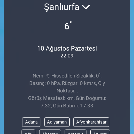
Şanlıurfa
Ege'den Esintiler
İletişim
°
6
Eğitim
Eğlence
10 Ağustos Pazartesi
22:09
Ekonomi
Forum
°
Nem: %, Hissedilen Sıcaklık: 0
,
Basınç: 0 hPa, Rüzgar: 0 km/s, Çiy
Gerçeğin İzinde
Noktası: ,
Görüş Mesafesi: km, Gün Doğumu:
Gün Başlıyor
7:32, Gün Batımı: 17:33
Gün Bitiyor
Adana
Adıyaman
Afyonkarahisar
Gün Ortası