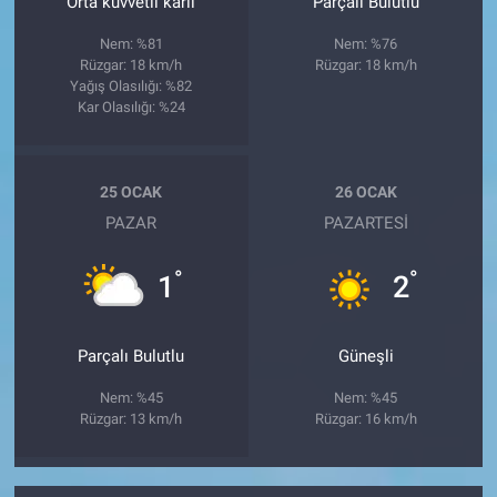
Orta kuvvetli karlı
Parçalı Bulutlu
Nem: %81
Nem: %76
Rüzgar: 18 km/h
Rüzgar: 18 km/h
Yağış Olasılığı: %82
Kar Olasılığı: %24
25 OCAK
26 OCAK
PAZAR
PAZARTESI
°
°
1
2
Parçalı Bulutlu
Güneşli
Nem: %45
Nem: %45
Rüzgar: 13 km/h
Rüzgar: 16 km/h