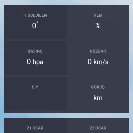
Yerel Yaşam
HISSEDILEN
NEM
Canlı Yayın
°
0
%
BASINÇ
RÜZGAR
0
0
hpa
km/s
ÇIY
GÖRÜŞ
km
21 OCAK
22 OCAK