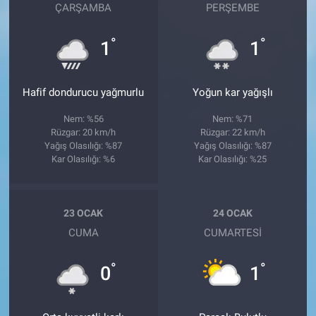
ÇARŞAMBA
PERŞEMBE
°
°
1
1
Hafif dondurucu yağmurlu
Yoğun kar yağışlı
Nem: %56
Nem: %71
Rüzgar: 20 km/h
Rüzgar: 22 km/h
Yağış Olasılığı: %87
Yağış Olasılığı: %87
Kar Olasılığı: %6
Kar Olasılığı: %25
23 OCAK
24 OCAK
CUMA
CUMARTESI
°
°
0
1