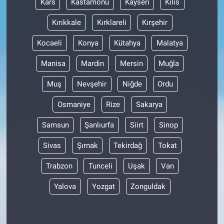
Kars
Kastamonu
Kayseri
Kilis
Nedir
Kırıkkale
Kırklareli
Kırşehir
Popüler
Kocaeli
Konya
Kütahya
Malatya
Programlar
Manisa
Mardin
Mersin
Muğla
Sağlık
Muş
Nevşehir
Niğde
Ordu
Osmaniye
Rize
Sakarya
Spor
Samsun
Şanlıurfa
Siirt
Sinop
Teknoloji
Sivas
Şırnak
Tekirdağ
Tokat
Türkiye'nin Geleceği
Trabzon
Tunceli
Uşak
Van
Türkiye'nin Gündemi
Yalova
Yozgat
Zonguldak
Yerel Gündem