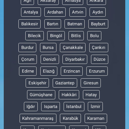
Ağrı
Aksaray
Amasya
Ankara
Antalya
Ardahan
Artvin
Aydın
Gündem Özel
Balıkesir
Bartın
Batman
Bayburt
Günün görüntüsü
Bilecik
Bingöl
Bitlis
Bolu
Haber
Burdur
Bursa
Çanakkale
Çankırı
İlan
Çorum
Denizli
Diyarbakır
Düzce
Edirne
Elazığ
Erzincan
Erzurum
Kimdir
Eskişehir
Gaziantep
Giresun
Koronavirüs
Gümüşhane
Hakkâri
Hatay
Kültür Sanat
Iğdır
Isparta
İstanbul
İzmir
Ne demişti
Kahramanmaraş
Karabük
Karaman