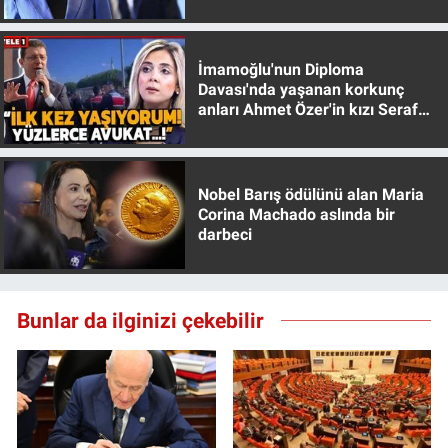
muhafazakar
İmamoğlu'nun Diploma
Davası'nda yaşanan korkunç
anları Ahmet Özer'in kızı Seraf
Özer anlattı!
Nobel Barış ödülünü alan Maria
Corina Machado aslında bir
darbeci
Bunlar da ilginizi çekebilir