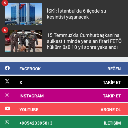
5
İSKİ: İstanbul'da 6 ilçede su
kesintisi yaşanacak
6
15 Temmuz'da Cumhurbaşkanı'na
suikast timinde yer alan firari FETÖ
hükümlüsü 10 yıl sonra yakalandı
FACEBOOK
BEĞEN
X
TAKIP ET
INSTAGRAM
TAKIP ET
YOUTUBE
ABONE OL
+905423395813
İLETIŞIM