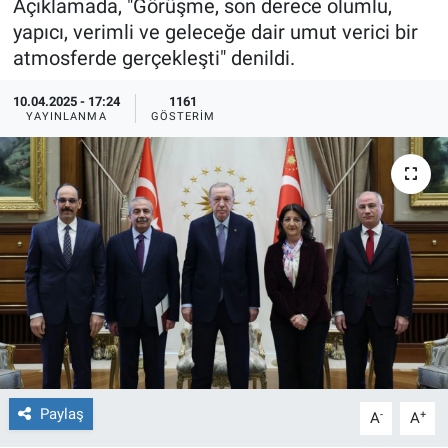
Açıklamada, "Görüşme, son derece olumlu,
yapıcı, verimli ve geleceğe dair umut verici bir
Ege'den Esintiler
İletişim
atmosferde gerçekleşti" denildi.
Eğitim
10.04.2025 - 17:24
1161
YAYINLANMA
GÖSTERIM
Eğlence
Ekonomi
Forum
Gerçeğin İzinde
Gün Başlıyor
Gün Bitiyor
Paylaş
-
+
A
A
Gün Ortası