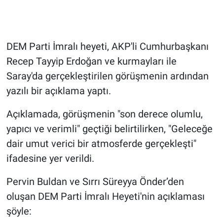
Gündem Özel
DEM Parti İmralı heyeti, AKP'li Cumhurbaşkanı
Günün görüntüsü
Recep Tayyip Erdoğan ve kurmayları ile
Haber
Saray'da gerçekleştirilen görüşmenin ardından
yazılı bir açıklama yaptı.
İlan
Açıklamada, görüşmenin "son derece olumlu,
Kimdir
yapıcı ve verimli" geçtiği belirtilirken, "Geleceğe
dair umut verici bir atmosferde gerçekleşti"
Koronavirüs
ifadesine yer verildi.
Kültür Sanat
Pervin Buldan ve Sırrı Süreyya Önder’den
oluşan DEM Parti İmralı Heyeti'nin açıklaması
Ne demişti
şöyle: