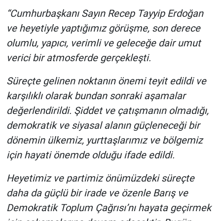
Nedir
“Cumhurbaşkanı Sayın Recep Tayyip Erdoğan
ve heyetiyle yaptığımız görüşme, son derece
Popüler
olumlu, yapıcı, verimli ve geleceğe dair umut
Programlar
verici bir atmosferde gerçekleşti.
Sağlık
Süreçte gelinen noktanın önemi teyit edildi ve
karşılıklı olarak bundan sonraki aşamalar
Spor
değerlendirildi. Şiddet ve çatışmanın olmadığı,
demokratik ve siyasal alanın güçleneceği bir
Teknoloji
dönemin ülkemiz, yurttaşlarımız ve bölgemiz
için hayati önemde olduğu ifade edildi.
Türkiye'nin Geleceği
Heyetimiz ve partimiz önümüzdeki süreçte
Türkiye'nin Gündemi
daha da güçlü bir irade ve özenle Barış ve
Yerel Gündem
Demokratik Toplum Çağrısı’nı hayata geçirmek