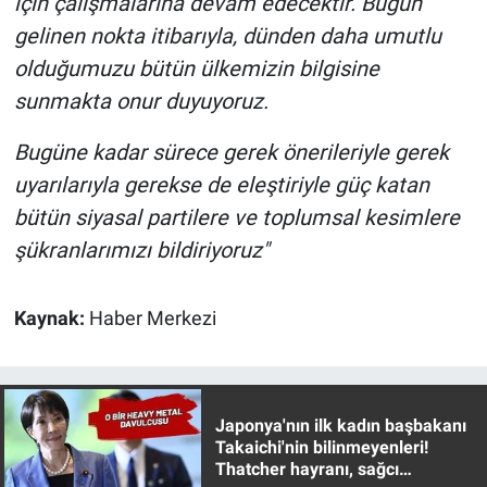
için çalışmalarına devam edecektir. Bugün
Yerel Yaşam
gelinen nokta itibarıyla, dünden daha umutlu
olduğumuzu bütün ülkemizin bilgisine
Canlı Yayın
sunmakta onur duyuyoruz.
Bugüne kadar sürece gerek önerileriyle gerek
uyarılarıyla gerekse de eleştiriyle güç katan
bütün siyasal partilere ve toplumsal kesimlere
şükranlarımızı bildiriyoruz"
Kaynak:
Haber Merkezi
Japonya'nın ilk kadın başbakanı
Takaichi'nin bilinmeyenleri!
Thatcher hayranı, sağcı