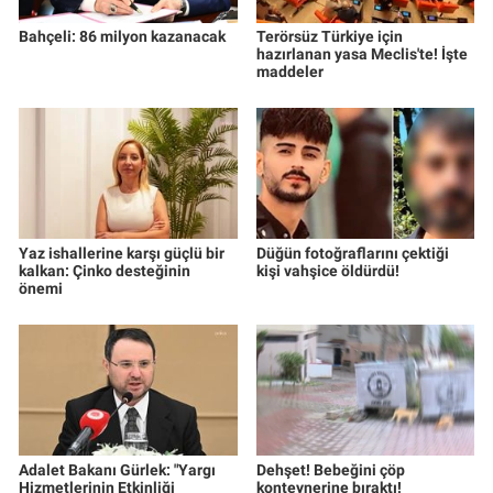
Bahçeli: 86 milyon kazanacak
Terörsüz Türkiye için
hazırlanan yasa Meclis'te! İşte
maddeler
Yaz ishallerine karşı güçlü bir
Düğün fotoğraflarını çektiği
kalkan: Çinko desteğinin
kişi vahşice öldürdü!
önemi
Adalet Bakanı Gürlek: "Yargı
Dehşet! Bebeğini çöp
Hizmetlerinin Etkinliği
konteynerine bıraktı!