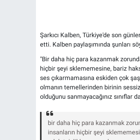
Gündem Özel
Günün görüntüsü
Şarkıcı Kalben, Türkiye'de son günle
etti. Kalben paylaşımında şunları söy
Haber
"Bir daha hiç para kazanmak zorund
İlan
hiçbir şeyi sklememesine, bariz haks
ses çıkarmamasına eskiden çok şaşı
Kimdir
olmanın temellerinden birinin sess
Koronavirüs
olduğunu sanmayacağınız sınıflar da
Kültür Sanat
bir daha hiç para kazanmak zoru
Ne demişti
insanların hiçbir şeyi sklememes