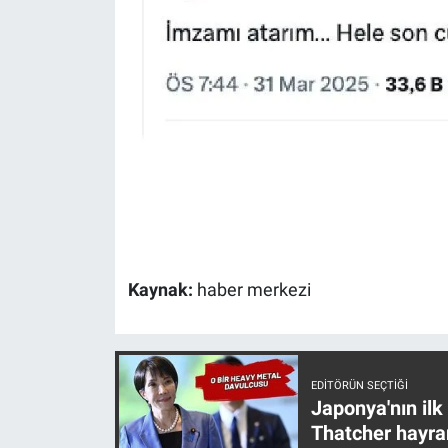
Yerel Yaşam
Canlı Yayın
Kaynak:
haber merkezi
EDITÖRÜN SEÇTIĞI
Japonya'nın ilk
Thatcher hayra