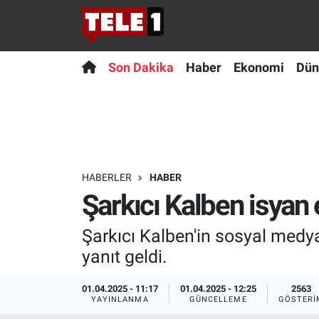
Anında Manşet
Son Dakika
Nöbetçi Eczaneler
Son Dakika
Haber
Ekonomi
Dün
Başka Sohbetler
Haber
Hava Durumu
Belgesel
Ekonomi
Namaz Vakitleri
Bilim turu
Dünya
Trafik Durumu
HABERLER
HABER
Şarkıcı Kalben isyan 
Bilim ve Teknoloji Evreni
Teknoloji
Süper Lig Puan Durumu ve Fikstür
Şarkıcı Kalben'in sosyal med
Doğa Konuşuyor
Sağlık
Tüm Manşetler
yanıt geldi.
Dünya
Spor
Son Dakika Haberleri
01.04.2025 - 11:17
01.04.2025 - 12:25
2563
YAYINLANMA
GÜNCELLEME
GÖSTERI
Ege Saati
Yayın Akışı
Haber Arşivi