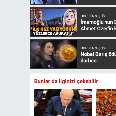
EDITÖRÜN SEÇTIĞI
İmamoğlu'nun D
Ahmet Özer'in k
EDITÖRÜN SEÇTIĞI
Nobel Barış öd
darbeci
Bunlar da ilginizi çekebilir