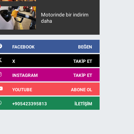
maddeler
Motorinde bir indirim
daha
FACEBOOK
BEĞEN
X
TAKIP ET
INSTAGRAM
TAKIP ET
YOUTUBE
ABONE OL
+905423395813
İLETIŞIM