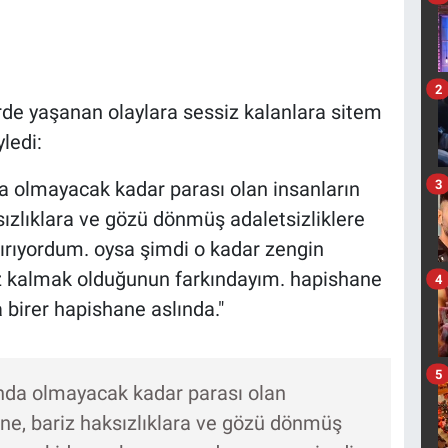
2
rde yaşanan olaylara sessiz kalanlara sitem
ledi:
3
a olmayacak kadar parası olan insanların
ızlıklara ve gözü dönmüş adaletsizliklere
rıyordum. oysa şimdi o kadar zengin
iz kalmak olduğunun farkındayım. hapishane
4
 birer hapishane aslında."
5
nda olmayacak kadar parası olan
ine, bariz haksızlıklara ve gözü dönmüş