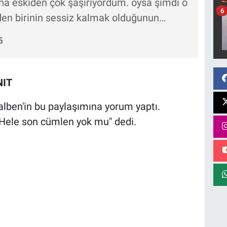
na eskiden çok şaşırıyordum. oysa şimdi o
6
den birinin sessiz kalmak olduğunun…
5
NIT
lben'in bu paylaşımına yorum yaptı.
 Hele son cümlen yok mu" dedi.