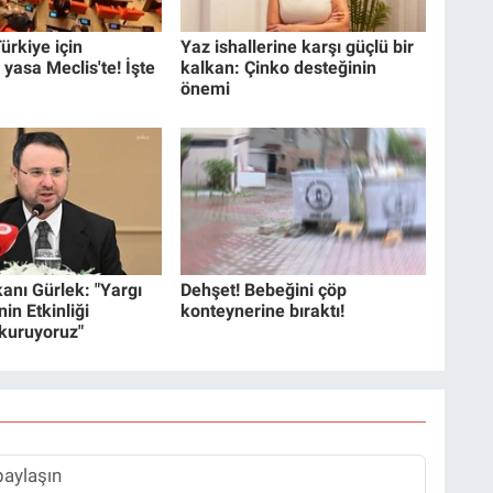
ürkiye için
Yaz ishallerine karşı güçlü bir
 yasa Meclis'te! İşte
kalkan: Çinko desteğinin
önemi
anı Gürlek: "Yargı
Dehşet! Bebeğini çöp
in Etkinliği
konteynerine bıraktı!
 kuruyoruz"