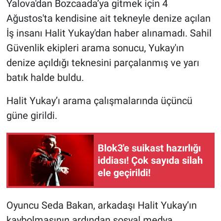
Yalova'dan Bozcaada’ya gitmek için 4
Ağustos'ta kendisine ait tekneyle denize açılan
Gündem Özel
İş insanı Halit Yukay'dan haber alınamadı. Sahil
Güvenlik ekipleri arama sonucu, Yukay'ın
Günün görüntüsü
denize açıldığı teknesini parçalanmış ve yarı
Haber
batık halde buldu.
İlan
Halit Yukay’ı arama çalışmalarında üçüncü
güne girildi.
Kimdir
Blok3'e suikast hazırlığı
Koronavirüs
iddiası! Çok sayıda silah
ele geçirildi!
Kültür Sanat
Ne demişti
Oyuncu Seda Bakan, arkadaşı Halit Yukay’ın
kaybolmasının ardından sosyal medya