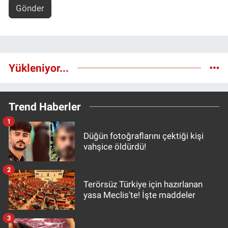
Gönder
Yükleniyor...
Trend Haberler
1
Düğün fotoğraflarını çektiği kişi
vahşice öldürdü!
2
Terörsüz Türkiye için hazırlanan
yasa Meclis'te! İşte maddeler
3