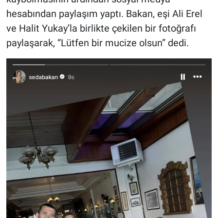
Nedir
hesabından paylaşım yaptı. Bakan, eşi Ali Erel
ve Halit Yukay’la birlikte çekilen bir fotoğrafı
Popüler
paylaşarak, “Lütfen bir mucize olsun” dedi.
Programlar
Sağlık
Spor
Teknoloji
Türkiye'nin Geleceği
Türkiye'nin Gündemi
Yerel Gündem