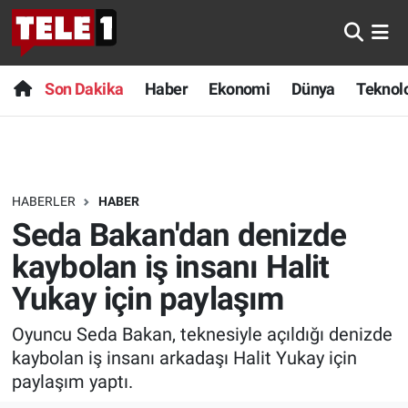
Anında Manşet
Son Dakika
Nöbetçi Eczaneler
Son Dakika
Haber
Ekonomi
Dünya
Teknolo
Başka Sohbetler
Haber
Hava Durumu
Belgesel
Ekonomi
Namaz Vakitleri
HABERLER
HABER
Bilim turu
Dünya
Trafik Durumu
Seda Bakan'dan denizde
Bilim ve Teknoloji Evreni
Teknoloji
Süper Lig Puan Durumu ve Fikstür
kaybolan iş insanı Halit
Yukay için paylaşım
Doğa Konuşuyor
Sağlık
Tüm Manşetler
Oyuncu Seda Bakan, teknesiyle açıldığı denizde
Dünya
Spor
Son Dakika Haberleri
kaybolan iş insanı arkadaşı Halit Yukay için
paylaşım yaptı.
Ege Saati
Yayın Akışı
Haber Arşivi