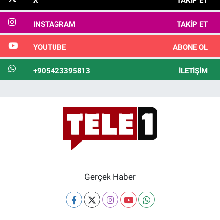
X
TAKIP ET
INSTAGRAM
TAKIP ET
YOUTUBE
ABONE OL
+905423395813
İLETIŞIM
Gerçek Haber