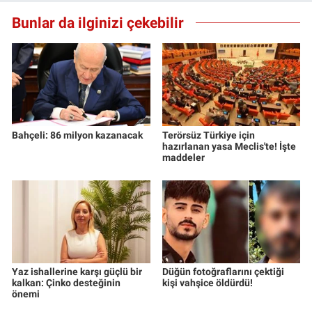
Bunlar da ilginizi çekebilir
Bahçeli: 86 milyon kazanacak
Terörsüz Türkiye için
hazırlanan yasa Meclis'te! İşte
maddeler
Yaz ishallerine karşı güçlü bir
Düğün fotoğraflarını çektiği
kalkan: Çinko desteğinin
kişi vahşice öldürdü!
önemi