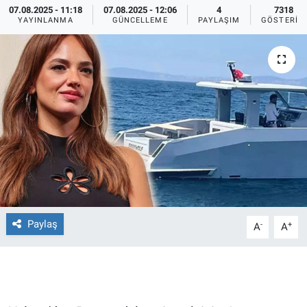
07.08.2025 - 11:18
07.08.2025 - 12:06
4
7318
YAYINLANMA
GÜNCELLEME
PAYLAŞIM
GÖSTERIM
Ege'den Esintiler
İletişim
Eğitim
Eğlence
Ekonomi
Forum
Gerçeğin İzinde
Paylaş
-
+
A
A
Gün Başlıyor
Gün Bitiyor
Gün Ortası