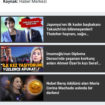
Kaynak:
Haber Merkezi
Japonya'nın ilk kadın başbakanı
Takaichi'nin bilinmeyenleri!
Thatcher hayranı, sağcı
muhafazakar
İmamoğlu'nun Diploma
Davası'nda yaşanan korkunç
anları Ahmet Özer'in kızı Seraf
Özer anlattı!
Nobel Barış ödülünü alan Maria
Corina Machado aslında bir
darbeci