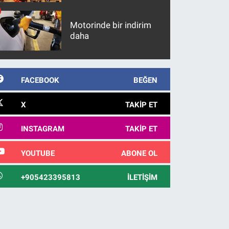
maddeler
Motorinde bir indirim
daha
FACEBOOK
BEĞEN
X
TAKIP ET
INSTAGRAM
TAKIP ET
YOUTUBE
ABONE OL
+905423395813
İLETIŞIM