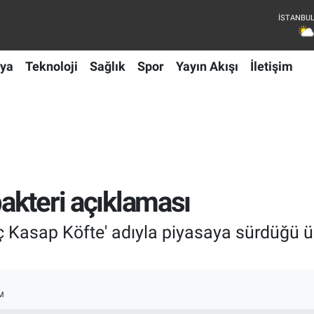
ya
Teknoloji
Sağlık
Spor
Yayın Akışı
İletişim
bakteri açıklaması
iç Kasap Köfte' adıyla piyasaya sürdüğü ür
M