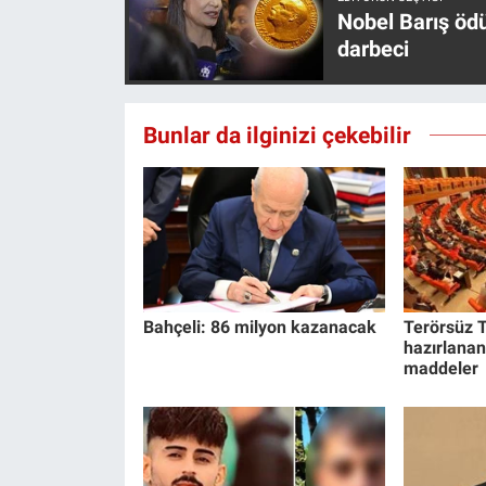
Nobel Barış öd
darbeci
Bunlar da ilginizi çekebilir
Bahçeli: 86 milyon kazanacak
Terörsüz T
hazırlanan
maddeler