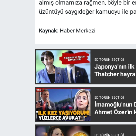
almış olmamıza rağmen, böyle bir 
Yerel Yaşam
üzüntüyü saygıdeğer kamuoyu ile pay
Canlı Yayın
Kaynak:
Haber Merkezi
EDITÖRÜN SEÇTIĞI
Japonya'nın ilk
Thatcher hayra
EDITÖRÜN SEÇTIĞI
İmamoğlu'nun D
Ahmet Özer'in k
EDITÖRÜN SEÇTIĞI