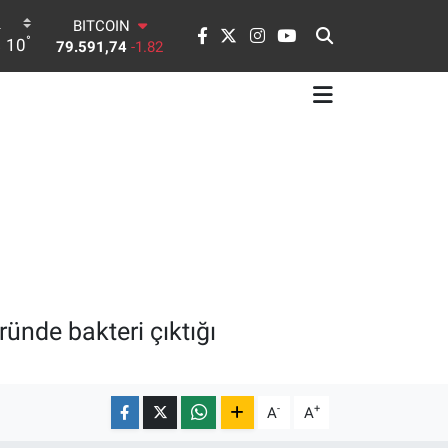
BITCOIN
°
10
79.591,74
-1.82
DOLAR
45,43620
0.02
EURO
53,38690
0.19
STERLİN
61,60380
0.18
G.ALTIN
6862,09000
0.19
BİST100
14.598,00
0
ünde bakteri çıktığı
-
+
A
A