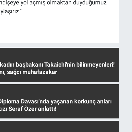
endişeye yol açmış olmaktan duyduğumuz
laşırız."
 kadın başbakanı Takaichi'nin bilinmeyenleri!
nı, sağcı muhafazakar
iploma Davası'nda yaşanan korkunç anları
ızı Seraf Özer anlattı!