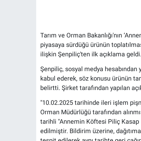
Gündem Özel
Günün görüntüsü
Tarım ve Orman Bakanlığı'nın ‘Annem
piyasaya sürdüğü ürünün toplatılmas
Haber
ilişkin Şenpiliç'ten ilk açıklama geldi
İlan
Şenpiliç, sosyal medya hesabından y
kabul ederek, söz konusu ürünün tam
Kimdir
belirtti. Şirket tarafından yapılan aç
Koronavirüs
"10.02.2025 tarihinde ileri işlem pi
Kültür Sanat
Orman Müdürlüğü tarafından alınmı
tarihli "Annemin Köftesi Piliç Kasap 
Ne demişti
edilmiştir. Bildirim üzerine, dağıtım
tespit edilerek aynı tarihte geri ç