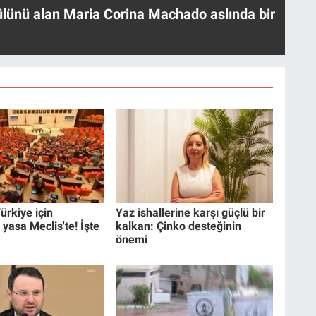
ülünü alan Maria Corina Machado aslında bir
ürkiye için
Yaz ishallerine karşı güçlü bir
 yasa Meclis'te! İşte
kalkan: Çinko desteğinin
önemi