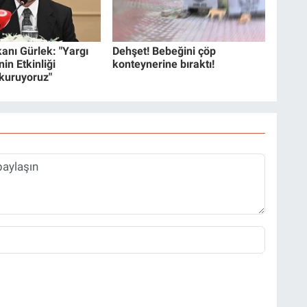
anı Gürlek: "Yargı
Dehşet! Bebeğini çöp
in Etkinliği
konteynerine bıraktı!
 kuruyoruz"