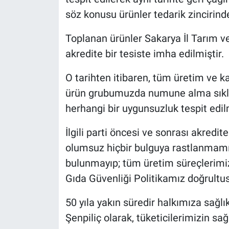
Nedir
söz konusu ürünler tedarik zincirind
Popüler
Toplanan ürünler Sakarya İl Tarım 
akredite bir tesiste imha edilmiştir.
Programlar
O tarihten itibaren, tüm üretim ve ka
Sağlık
ürün grubumuzda numune alma sıklığı 
herhangi bir uygunsuzluk tespit edil
Spor
İlgili parti öncesi ve sonrası akredit
Teknoloji
olumsuz hiçbir bulguya rastlanmamıştı
Türkiye'nin Geleceği
bulunmayıp; tüm üretim süreçlerim
Gıda Güvenliği Politikamız doğrultus
Türkiye'nin Gündemi
50 yıla yakın süredir halkımıza sağlı
Yerel Gündem
Şenpiliç olarak, tüketicilerimizin sa