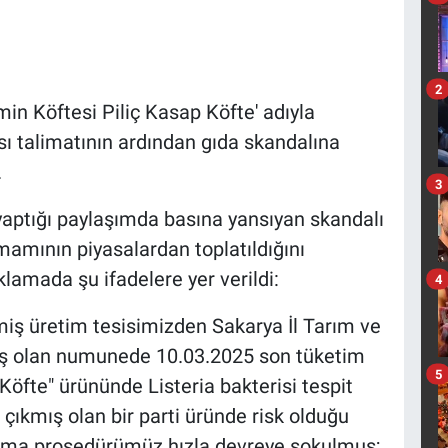
2
in Köftesi Piliç Kasap Köfte' adıyla
ı talimatının ardından gıda skandalına
.
3
aptığı paylaşımda basına yansıyan skandalı
amının piyasalardan toplatıldığını
ıklamada şu ifadelere yer verildi:
4
şmiş üretim tesisimizden Sakarya İl Tarım ve
ş olan numunede 10.03.2025 son tüketim
5
Köfte" ürününde Listeria bakterisi tespit
a çıkmış olan bir parti üründe risk olduğu
ağırma prosedürümüz hızla devreye sokulmuş;