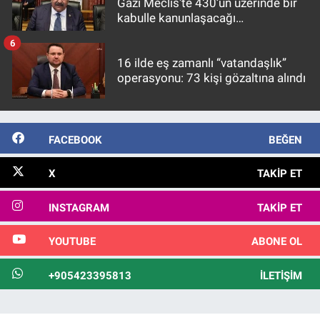
Gazi Meclis'te 430’un üzerinde bir
kabulle kanunlaşacağı
görülmektedir
6
16 ilde eş zamanlı “vatandaşlık”
operasyonu: 73 kişi gözaltına alındı
FACEBOOK
BEĞEN
X
TAKIP ET
INSTAGRAM
TAKIP ET
YOUTUBE
ABONE OL
+905423395813
İLETIŞIM