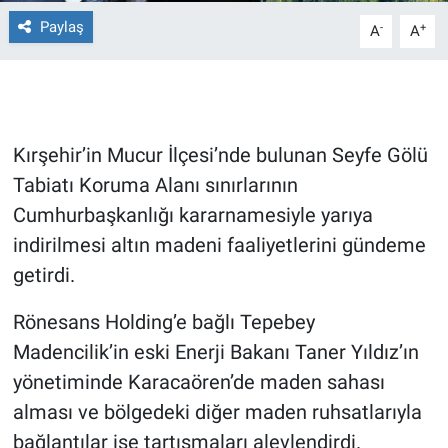
Paylaş
-
+
A
A
Gündem Özel
Günün görüntüsü
Haber
Kırşehir’in Mucur İlçesi’nde bulunan Seyfe Gölü
Tabiatı Koruma Alanı sınırlarının
İlan
Cumhurbaşkanlığı kararnamesiyle yarıya
indirilmesi altın madeni faaliyetlerini gündeme
Kimdir
getirdi.
Koronavirüs
Rönesans Holding’e bağlı Tepebey
Madencilik’in eski Enerji Bakanı Taner Yıldız’ın
Kültür Sanat
yönetiminde Karacaören’de maden sahası
Ne demişti
alması ve bölgedeki diğer maden ruhsatlarıyla
bağlantılar ise tartışmaları alevlendirdi.