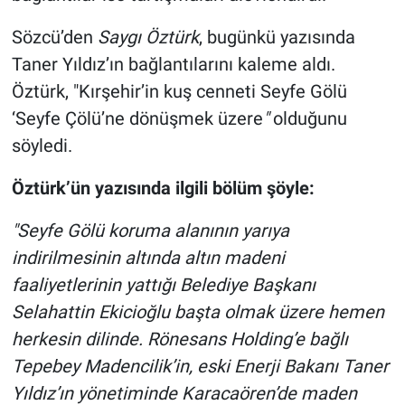
Nedir
Sözcü’den
Saygı Öztürk
, bugünkü yazısında
Popüler
Taner Yıldız’ın bağlantılarını kaleme aldı.
Öztürk, "Kırşehir’in kuş cenneti Seyfe Gölü
Programlar
‘Seyfe Çölü’ne dönüşmek üzere
"
olduğunu
söyledi.
Sağlık
Öztürk’ün yazısında ilgili bölüm şöyle:
Spor
"Seyfe Gölü koruma alanının yarıya
Teknoloji
indirilmesinin altında altın madeni
Türkiye'nin Geleceği
faaliyetlerinin yattığı Belediye Başkanı
Selahattin Ekicioğlu başta olmak üzere hemen
Türkiye'nin Gündemi
herkesin dilinde. Rönesans Holding’e bağlı
Tepebey Madencilik’in, eski Enerji Bakanı Taner
Yerel Gündem
Yıldız’ın yönetiminde Karacaören’de maden