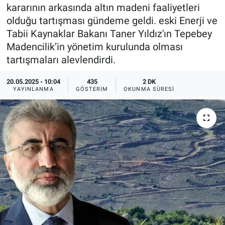
kararının arkasında altın madeni faaliyetleri
Ege'den Esintiler
İletişim
olduğu tartışması gündeme geldi. eski Enerji ve
Tabii Kaynaklar Bakanı Taner Yıldız'ın Tepebey
Eğitim
Madencilik’in yönetim kurulunda olması
tartışmaları alevlendirdi.
Eğlence
20.05.2025 - 10:04
435
2 DK
YAYINLANMA
GÖSTERIM
OKUNMA SÜRESI
Ekonomi
Forum
Gerçeğin İzinde
Gün Başlıyor
Gün Bitiyor
Gün Ortası