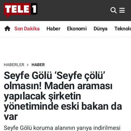
Anında Manşet
Son Dakika
Nöbetçi Eczaneler
Son Dakika
Haber
Ekonomi
Dünya
Teknolo
Başka Sohbetler
Haber
Hava Durumu
Belgesel
Ekonomi
Namaz Vakitleri
HABERLER
HABER
Bilim turu
Dünya
Trafik Durumu
Seyfe Gölü ‘Seyfe çölü’
Bilim ve Teknoloji Evreni
Teknoloji
Süper Lig Puan Durumu ve Fikstür
olmasın! Maden araması
yapılacak şirketin
Doğa Konuşuyor
Sağlık
Tüm Manşetler
yönetiminde eski bakan da
Dünya
Spor
Son Dakika Haberleri
var
Ege Saati
Yayın Akışı
Haber Arşivi
Seyfe Gölü koruma alanının yarıya indirilmesi