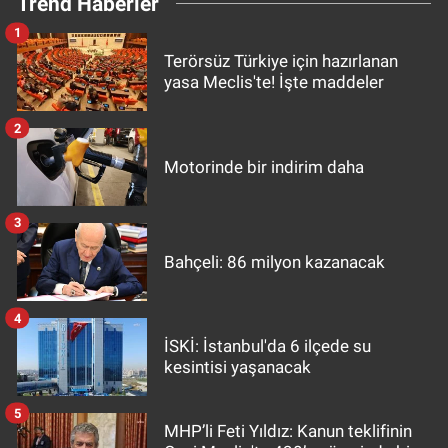
Trend Haberler
1
Terörsüz Türkiye için hazırlanan
yasa Meclis'te! İşte maddeler
2
Motorinde bir indirim daha
3
Bahçeli: 86 milyon kazanacak
4
İSKİ: İstanbul'da 6 ilçede su
kesintisi yaşanacak
5
MHP’li Feti Yıldız: Kanun teklifinin