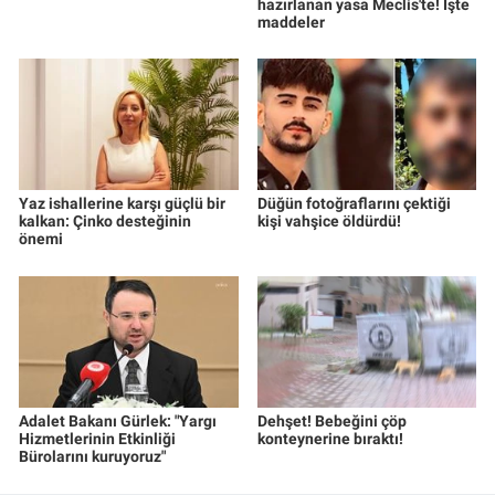
hazırlanan yasa Meclis'te! İşte
maddeler
Yaz ishallerine karşı güçlü bir
Düğün fotoğraflarını çektiği
kalkan: Çinko desteğinin
kişi vahşice öldürdü!
önemi
Adalet Bakanı Gürlek: "Yargı
Dehşet! Bebeğini çöp
Hizmetlerinin Etkinliği
konteynerine bıraktı!
Bürolarını kuruyoruz"