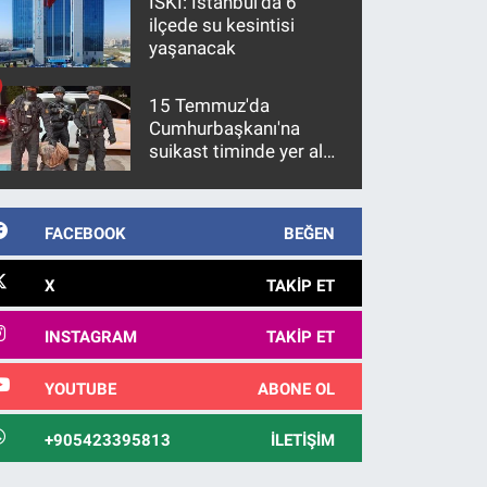
İSKİ: İstanbul'da 6
ilçede su kesintisi
yaşanacak
15 Temmuz'da
Cumhurbaşkanı'na
suikast timinde yer alan
firari FETÖ hükümlüsü
10 yıl sonra yakalandı
FACEBOOK
BEĞEN
X
TAKIP ET
INSTAGRAM
TAKIP ET
YOUTUBE
ABONE OL
+905423395813
İLETIŞIM