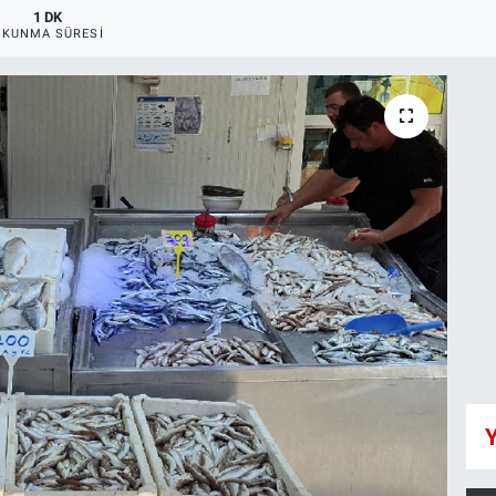
1 DK
OKUNMA SÜRESI
Y