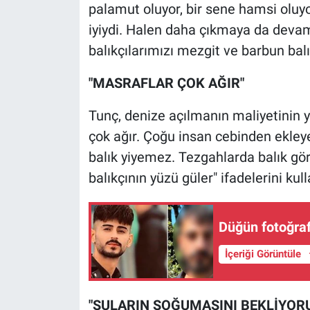
Nedir
palamut oluyor, bir sene hamsi oluyo
iyiydi. Halen daha çıkmaya da devam
Popüler
balıkçılarımızı mezgit ve barbun balı
Programlar
"MASRAFLAR ÇOK AĞIR"
Sağlık
Tunç, denize açılmanın maliyetinin 
çok ağır. Çoğu insan cebinden ekley
Spor
balık yiyemez. Tezgahlarda balık gö
balıkçının yüzü güler" ifadelerini kull
Teknoloji
Türkiye'nin Geleceği
Düğün fotoğrafl
Türkiye'nin Gündemi
İçeriği Görüntüle
Yerel Gündem
"SULARIN SOĞUMASINI BEKLİYOR