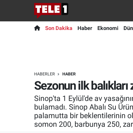
Anında Manşet
Son Dakika
Nöbetçi Eczaneler
Son Dakika
Haber
Ekonomi
Dün
Başka Sohbetler
Haber
Hava Durumu
Belgesel
Ekonomi
Namaz Vakitleri
Bilim turu
Dünya
Trafik Durumu
HABERLER
HABER
Sezonun ilk balıkları
Bilim ve Teknoloji Evreni
Teknoloji
Süper Lig Puan Durumu ve Fikstür
Sinop'ta 1 Eylül'de av yasağın
Doğa Konuşuyor
Sağlık
Tüm Manşetler
bulamadı. Sinop Abalı Su Ürün
Dünya
Spor
Son Dakika Haberleri
palamutta bir beklentilerinin 
somon 200, barbunya 250, zarga
Ege Saati
Yayın Akışı
Haber Arşivi