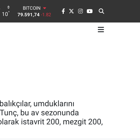
BITCOIN
°
10
79.591,74
-1.82
DOLAR
45,43620
0.02
EURO
53,38690
0.19
STERLİN
61,60380
0.18
G.ALTIN
6862,09000
0.19
BİST100
14.598,00
0
alıkçılar, umduklarını
r Tunç, bu av sezonunda
larak istavrit 200, mezgit 200,