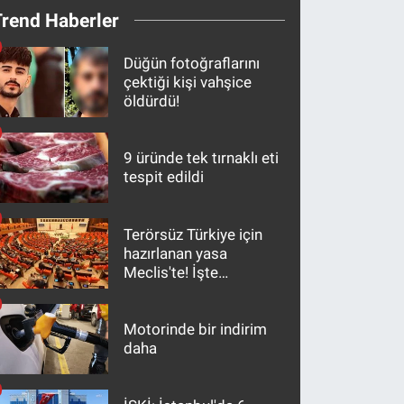
Trend Haberler
Düğün fotoğraflarını
çektiği kişi vahşice
öldürdü!
9 üründe tek tırnaklı eti
tespit edildi
Terörsüz Türkiye için
hazırlanan yasa
Meclis'te! İşte
maddeler
Motorinde bir indirim
daha