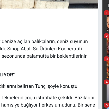
1
2
 denize açılan balıkçıların, deniz suyunun
dı. Sinop Abalı Su Ürünleri Kooperatifi
 sezonunda palamutta bir beklentilerinin
3
LIYOR"
4
dıklarını belirten Tunç, şöyle konuştu:
. Teknelerin çoğu istirahate çekildi. Bazılarını
 hamsiye bağlıyor herkes umudunu. Bir sene
5