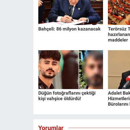
Bahçeli: 86 milyon kazanacak
Terörsüz T
hazırlanan
maddeler
Düğün fotoğraflarını çektiği
Adalet Bak
kişi vahşice öldürdü!
Hizmetlerin
Bürolarını
Yorumlar