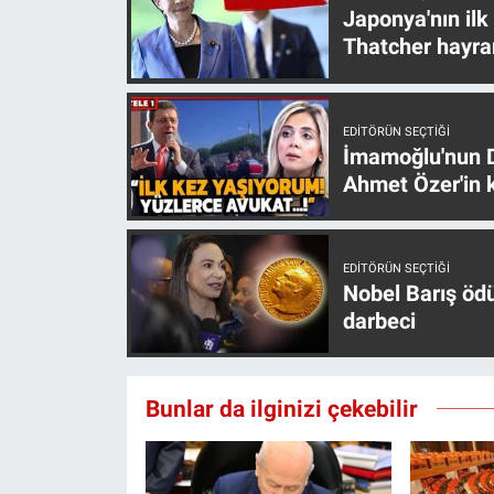
Japonya'nın ilk
Thatcher hayra
EDITÖRÜN SEÇTIĞI
İmamoğlu'nun D
Ahmet Özer'in k
EDITÖRÜN SEÇTIĞI
Nobel Barış öd
darbeci
Bunlar da ilginizi çekebilir