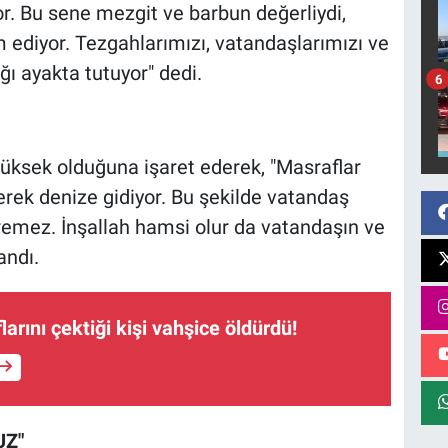
r. Bu sene mezgit ve barbun değerliydi,
 ediyor. Tezgahlarımızı, vatandaşlarımızı ve
ğı ayakta tutuyor" dedi.
6
yüksek olduğuna işaret ederek, "Masraflar
erek denize gidiyor. Bu şekilde vatandaş
remez. İnşallah hamsi olur da vatandaşın ve
andı.
arını çektiği kişi vahşice öldürdü!
UZ"