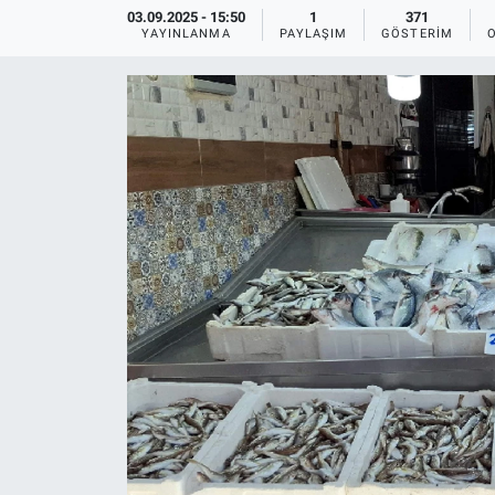
03.09.2025 - 15:50
1
371
YAYINLANMA
PAYLAŞIM
GÖSTERIM
Ege'den Esintiler
İletişim
Eğitim
Eğlence
Ekonomi
Forum
Gerçeğin İzinde
Gün Başlıyor
Gün Bitiyor
Gün Ortası