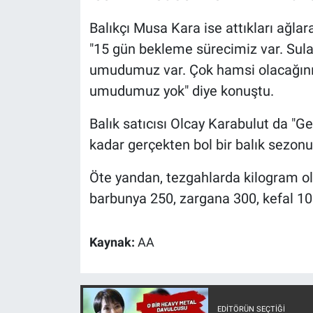
Yerel Yaşam
Balıkçı Musa Kara ise attıkları ağlar
"15 gün bekleme sürecimiz var. Sul
Canlı Yayın
umudumuz var. Çok hamsi olacağını
umudumuz yok" diye konuştu.
Balık satıcısı Olcay Karabulut da "G
kadar gerçekten bol bir balık sezonu
Öte yandan, tezgahlarda kilogram ol
barbunya 250, zargana 300, kefal 100 
Kaynak:
AA
EDITÖRÜN SEÇTIĞI