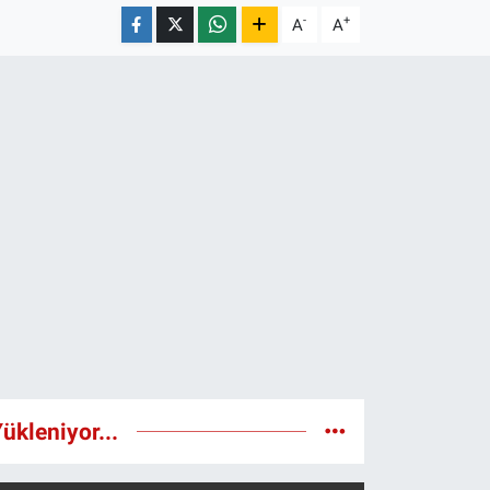
-
+
A
A
ükleniyor...