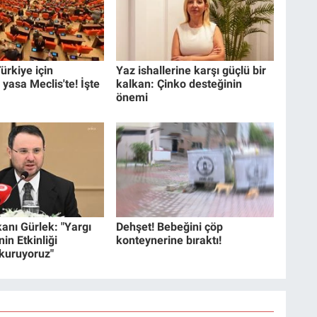
ürkiye için
Yaz ishallerine karşı güçlü bir
 yasa Meclis'te! İşte
kalkan: Çinko desteğinin
önemi
anı Gürlek: "Yargı
Dehşet! Bebeğini çöp
in Etkinliği
konteynerine bıraktı!
 kuruyoruz"