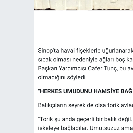
Gündem Özel
Günün görüntüsü
Haber
Sinop'ta havai fişeklerle uğurlanarak
sıcak olması nedeniyle ağları boş kal
İlan
Başkan Yardımcısı Cafer Tunç, bu av
Kimdir
olmadığını söyledi.
Koronavirüs
"HERKES UMUDUNU HAMSİYE BAĞ
Balıkçıların seyrek de olsa torik avla
Kültür Sanat
"Torik şu anda geçerli bir balık değil
Ne demişti
iskeleye bağladılar. Umutsuzuz ama