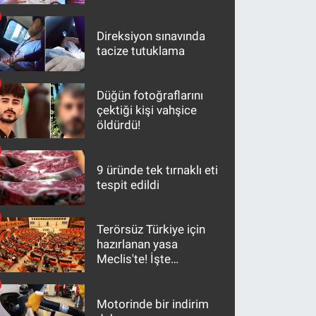
Direksiyon sınavında
tacize tutuklama
Düğün fotoğraflarını
çektiği kişi vahşice
öldürdü!
9 üründe tek tırnaklı eti
tespit edildi
Terörsüz Türkiye için
hazırlanan yasa
Meclis'te! İşte
maddeler
Motorinde bir indirim