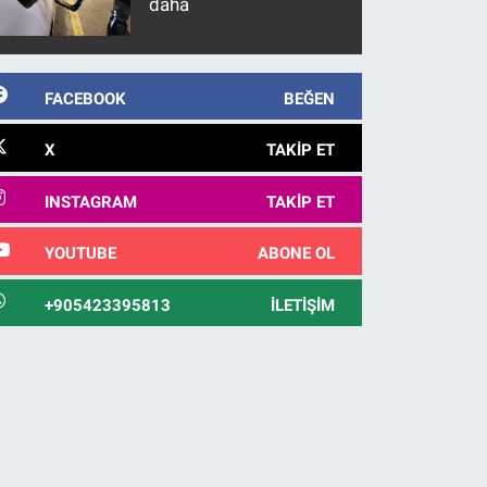
daha
FACEBOOK
BEĞEN
X
TAKIP ET
INSTAGRAM
TAKIP ET
YOUTUBE
ABONE OL
+905423395813
İLETIŞIM