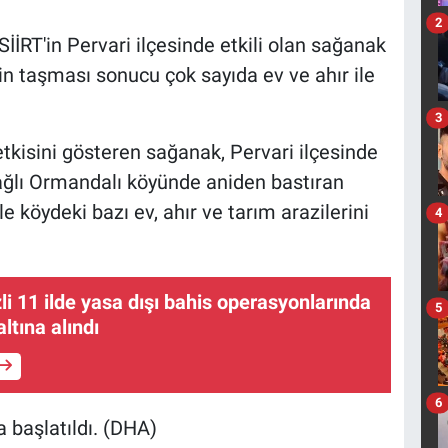
2
İİRT'in Pervari ilçesinde etkili olan sağanak
 taşması sonucu çok sayıda ev ve ahır ile
3
tkisini gösteren sağanak, Pervari ilçesinde
ağlı Ormandalı köyünde aniden bastıran
 köydeki bazı ev, ahır ve tarım arazilerini
4
i 11 ilde yasa dışı bahis operasyonlarında
5
ltına alındı
6
a başlatıldı. (DHA)