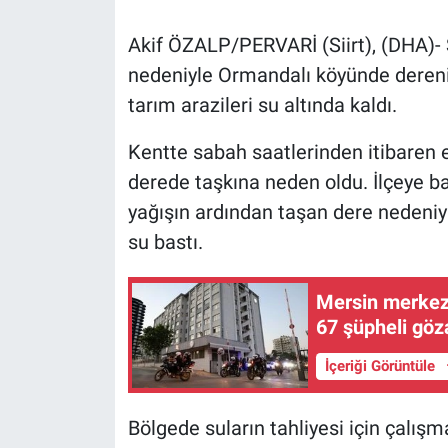
Akif ÖZALP/PERVARİ (Siirt), (DHA)- S
Gündem Özel
nedeniyle Ormandalı köyünde derenin
Günün görüntüsü
tarım arazileri su altında kaldı.
Haber
Kentte sabah saatlerinden itibaren e
derede taşkına neden oldu. İlçeye b
İlan
yağışın ardından taşan dere nedeniyle
su bastı.
Kimdir
Mersin merkezl
Koronavirüs
67 şüpheli göza
Kültür Sanat
İçeriği Görüntüle
Ne demişti
Bölgede suların tahliyesi için çalışm