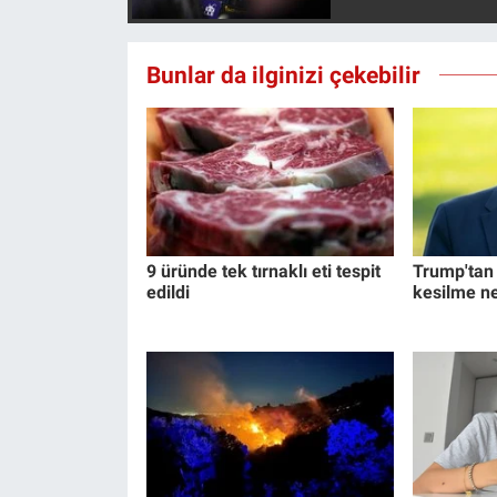
Yerel Yaşam
Bunlar da ilginizi çekebilir
Canlı Yayın
9 üründe tek tırnaklı eti tespit
Trump'tan İ
edildi
kesilme n