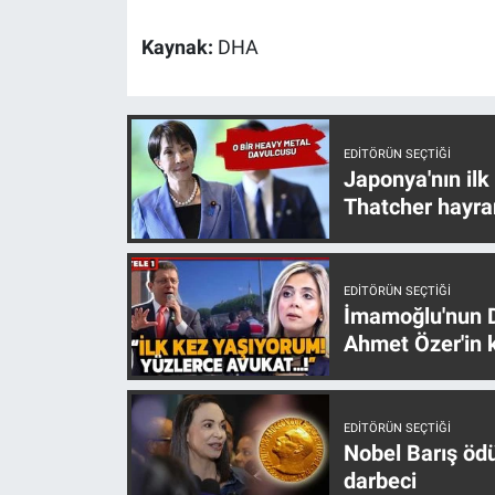
Nedir
Kaynak:
DHA
Popüler
Programlar
EDITÖRÜN SEÇTIĞI
Japonya'nın ilk
Sağlık
Thatcher hayra
Spor
Teknoloji
EDITÖRÜN SEÇTIĞI
İmamoğlu'nun D
Ahmet Özer'in k
Türkiye'nin Geleceği
Türkiye'nin Gündemi
EDITÖRÜN SEÇTIĞI
Nobel Barış öd
Yerel Gündem
darbeci